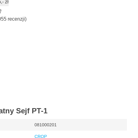
- zł
ę
055 recenzji)
atny Sejf PT-1
081000201
CROP