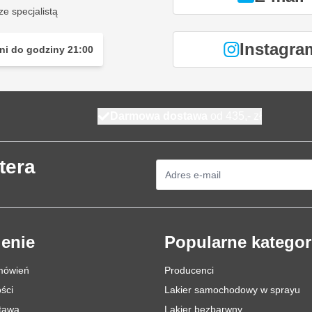
ze specjalistą
Instagra
ni do godziny 21:00
Darmowa dostawa
od 435,- zł
tera
Adres e-mail
enie
Popularne kategor
mówień
Producenci
ści
Lakier samochodowy w sprayu
stawa
Lakier bezbarwny