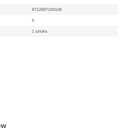
8712897100108
0
1 sztuka
ne
 380 x 292mm
ów