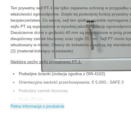
Ten prywatny sejf PT-1 nie tylko zapewnia ochronę w przypadku
właściwości ognioodporne. Dzięki tej podwójnej funkcji prywatny
bezpieczeństwo. Co więcej, sejf ten spełnia wysokie wymagania
sejfu PT są wyposażone w wysokiej jakości izolację ognioodporn
Dwuścienne drzwi o grubości 40 mm są wyposażone w próg prze
dwupiórowy zamek kluczowy oraz rygle 25 mm. Sejf PT może być
wbudowany w meble. Otwory do kotwienia znajdują się standardowo
(2) (materiał kotwiący w zestawie).
Niektóre cechy sejfu prywatnego PT-1:
Podwójne ścianki (izolacja zgodna z DIN 4102)
Orientacyjna wartość przechowywania: € 5,000,- SAFE 3
Podwójny zamek kluczowy
Rygle 25 mm
Pełna informacja o produkcie
3-stronny system blokowania
Korpus o grubości 4 mm
Płyta drzwi o grubości 6 mm