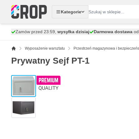
Przejdź do treści
Kategorie
Zamów przed 23:59,
wysyłka dzisiaj
Darmowa dostawa
od 
Wyposażenie warsztatu
Przestrzeń magazynowa i bezpieczeń
Prywatny Sejf PT-1
View larger image
View larger image