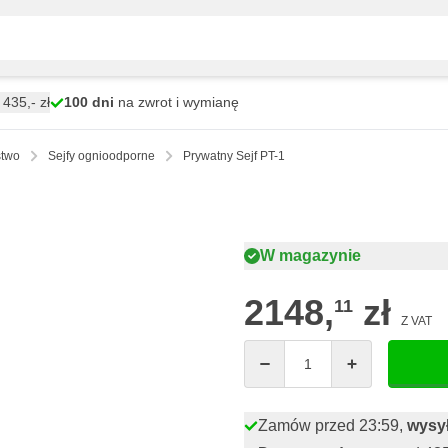
435,- zł
100 dni
na zwrot i wymianę
stwo
Sejfy ognioodporne
Prywatny Sejf PT-1
W magazynie
2148,
zł
11
Z VAT
Ilość
Zamów przed 23:59,
wysył