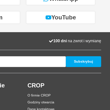
m
YouTube
100 dni
na zwrot i wymianę
Subskrybuj
ie
CROP
O firmie CROP
Godziny otwarcia
Dane kontaktowe