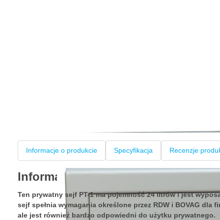
Informacje o produkcie
Specyfikacja
Recenzje produ
Informacje o produkcie
Ten prywatny sejf PT-1 ma pojemność 24 litrów i jest wypos
sejf spełnia wymagania określone przez RDW i BOVAG dla fi
ale jest również bardzo odpowiedni do użytku prywatnego.