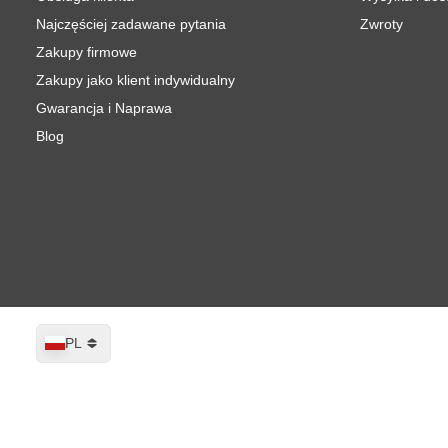
Najczęściej zadawane pytania
Zwroty
Zakupy firmowe
Zakupy jako klient indywidualny
Gwarancja i Naprawa
Blog
Język
PL
Prywatny Sejf PT-1
W magazynie