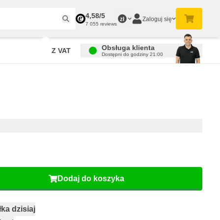
4,58/5
Zaloguj się
zł
7 055 reviews
Obsługa klienta
Z VAT
Dostępni do godziny 21:00
Dodaj do koszyka
ka dzisiaj