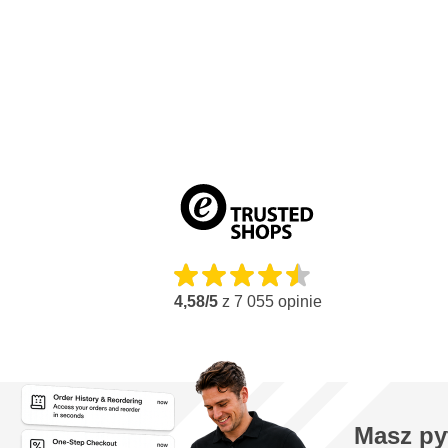
4,58/5
z
7 055
opinie
Masz py