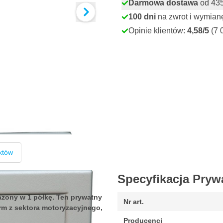
Darmowa dostawa
od 435,
100 dni
na zwrot i wymian
Opinie klientów:
4,58/5
(7 
któw
Specyfikacja Pryw
ażony w 1 półkę. Ten prywatny
Nr art.
rm z sektora motoryzacyjnego,
Producenci