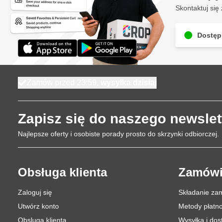
Skontaktuj się 
Dostęp
Zamów przed 23:59,
wysyłka dzisiaj
Zapisz się do naszego newslet
Najlepsze oferty i osobiste porady prosto do skrzynki odbiorczej.
Obsługa klienta
Zamówi
Zaloguj się
Składanie za
Utwórz konto
Metody płatno
Obsluga klienta
Wysyłka i do