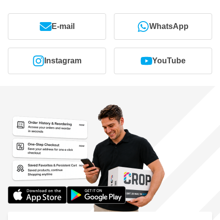
Funkcje Ramp Up i Ramp Down zapewniające kontrolowane
polerowanie
E-mail
WhatsApp
Łączność Bluetooth poprzez aplikację myMirka
Ergonomiczna i kompaktowa konstrukcja zapewniająca
maksymalną kontrolę
Instagram
YouTube