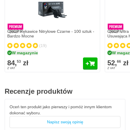
84,
zł
W magazynie
wydajność nawet przy intensywnym użytkowaniu. Pomimo tej
mocy, poziom hałasu wynosi
zaledwie 58 dB(A),
co jest
Ilość
wyjątkowo cichym wynikiem jak na polerkę tej klasy. Zapewnia to
Wariant
Dodaj do koszyka
przyjemne środowisko pracy, zwłaszcza podczas dłuższych sesji
polerowania. Krótko mówiąc,
polerowanie rotacyjne
za pomocą
CROP Rękawice Nitrylowe Czarne - 100 sztuk -
CROP Ultra 
mocnego i cichego silnika o mocy 750 W można wykonać za
Bardzo Mocne
Usuwająca 
pomocą urządzenia POLAROS RP 600 firmy MIRKA!
(19)
Idealna kontrola dzięki regulowanej prędkości
W magazynie
W magaz
obrotowej
MIRKA POLAROS RP 600 oferuje regulowaną prędkość obrotową
84,
zł
52,
zł
53
66
od 700 do 2500 obr./min, więc maszyna nadaje się zarówno do
zgrubnego, jak i dokładnego polerowania. Niezależnie od tego,
czy chodzi o renowację lakieru, wykańczanie drewna czy
polerowanie żelkotu w przemyśle stoczniowym, dzięki tej
Recenzje produktów
maszynie zawsze uzyskasz równomierny, lśniący efekt.
Wszechstronne zastosowanie na różnych
powierzchniach
Oceń ten produkt jako pierwszy i pomóż innym klientom
Dzięki tarczy polerskiej o średnicy 135 mm i wysokiemu
dokonać wyboru.
momentowi obrotowemu ta polerka rotacyjna ma szerokie
Napisz swoją opinię
zastosowanie. MIRKA RP 600 idealnie nadaje się do detailingu
samochodowego, naprawy uszkodzeń, obróbki drewna,