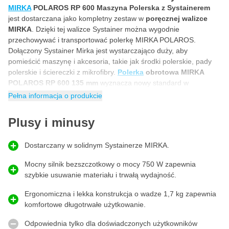
MIRKA
POLAROS RP 600 Maszyna Polerska z Systainerem
jest dostarczana jako kompletny zestaw w
poręcznej walizce
MIRKA
. Dzięki tej walizce Systainer można wygodnie
przechowywać i transportować polerkę MIRKA POLAROS.
Dołączony Systainer Mirka jest wystarczająco duży, aby
pomieścić maszynę i akcesoria, takie jak środki polerskie, pady
polerskie i ściereczki z mikrofibry.
Polerka
obrotowa MIRKA
POLAROS RP 600 135 mm
wyznacza nowy standard w
profesjonalnym polerowaniu. Ta mocna, cicha i ergonomiczna
Pełna informacja o produkcie
polerka została opracowana specjalnie dla doświadczonych
użytkowników, którzy oczekują doskonałej kontroli, komfortu i
Plusy i minusy
wyników. Dzięki innowacyjnym funkcjom, takim jak Ramp Up i
Ramp Down, MIRKA RP600 zapewnia stałą wydajność i
Dostarczany w solidnym Systainerze MIRKA.
maksymalną korektę lakieru.
Mocny silnik bezszczotkowy o mocy 750 W zapewnia
Ergonomiczna konstrukcja zapewniająca optymalny
komfort polerowania
szybkie usuwanie materiału i trwałą wydajność.
MIRKA POLAROS RP 600
została zaprojektowana z myślą o
Ergonomiczna i lekka konstrukcja o wadze 1,7 kg zapewnia
użytkowniku. Kompaktowa konstrukcja i centralne uchwyty
komfortowe długotrwałe użytkowanie.
umożliwiają pracę blisko powierzchni, co zwiększa precyzję i
kontrolę. Przemyślana konstrukcja zmniejsza obciążenie dłoni i
Odpowiednia tylko dla doświadczonych użytkowników
nadgarstków, nawet podczas długotrwałego użytkowania. Dzięki