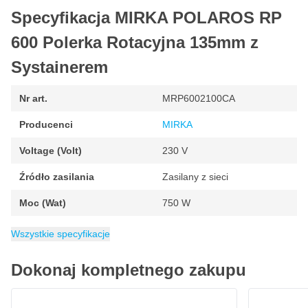
niewielkiej wadze wynoszącej zaledwie 1,7 kg maszyna jest
Specyfikacja MIRKA POLAROS RP
ponadto niezwykle zwrotna i wygodna w użyciu.
600 Polerka Rotacyjna 135mm z
Inteligentne funkcje Ramp Up & Ramp Down
To, co odróżnia POLAROS RP 600 od tradycyjnych
polerek
Systainerem
obrotowych
, to inteligentne funkcje Ramp Up i Ramp Down.
Funkcje te sprawiają, że maszyna jest nie tylko bezpieczniejsza,
Nr art.
MRP6002100CA
ale także łatwiejsza w obsłudze i czystsza w codziennym
użytkowaniu.
Producenci
MIRKA
Ramp Up
stopniowo zwiększa prędkość obrotową przy
Voltage (Volt)
230 V
kontakcie z powierzchnią, zapobiegając rozpryskiwaniu się
Źródło zasilania
Zasilany z sieci
środka polerskiego.
Ramp Down
rozpoznaje zbyt duży nacisk i automatycznie
Moc (Wat)
750 W
zmniejsza prędkość obrotową, aby zapobiec uszkodzeniu
powierzchni.
Waga
Opakowanie
Zawartość
EAN
Maksymalna prędkość
Średnica
Minimalna prędkość obrotowa
Kategoria
6416868258783
1.7 kg
135 mm
Polerki rotacyjne
1 kg
1 zestaw
2500 obr./min
2500 obr./min
Wszystkie specyfikacje
Polerowanie obrotowe za pomocą mocnego i
Dokonaj kompletnego zakupu
cichego silnika o mocy 750 W
Pod kompaktową obudową znajduje się mocny silnik
CROP Rękawice Nitrylowe Czarne - 100 sztuk - Bardzo Mocne
bezszczotkowy (BLDC) o mocy 750 W, który zapewnia doskonałą
53