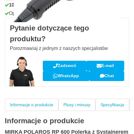
100 dni
na zwrot i wymianę
Opinie klientów:
4,58/5
(7 072 recenzji)
Pytanie dotyczące tego
produktu?
Porozmawiaj z jednym z naszych specjalistów
Zadzwoń
E-mail
WhatsApp
Chat
Informacje o produkcie
Plusy i minusy
Specyfikacja
Informacje o produkcie
MIRKA POLAROS RP 600 Polerka z Systainerem