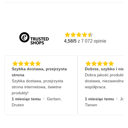
zastosowań morskich oraz polerowania szkła lub powierzchni
kompozytowych. Dołączony miękki pad zapewnia równomierny
rozkład nacisku i profesjonalny efekt końcowy.
Innowacyjna technologia i łączność z aplikacją MIRKA
RP 600 posiada łączność Bluetooth z aplikacją myMirka, która
umożliwia łatwe monitorowanie drgań i dostosowywanie ustawień.
4,58/5
z
7 072
opinie
Zapewnia to dodatkową kontrolę nad wydajnością maszyny i
przyczynia się do stworzenia wydajnego, bezpiecznego
środowiska pracy.
Charakterystyka MIRKA POLAROS RP 600 Polerka 135
Szybka dostawa, przejrzysta
Dobrze, szybko i nie
mm
strona
Dobra jakość produktów
Szybka dostawa, przejrzysta
dostawa, niezawodna
Mocny silnik bezszczotkowy (BLDC) o mocy 750 W
strona internetowa, świetne
współpraca.
Zakres prędkości obrotowej od 700 do 2500 obr./min, płynna
produkty!
regulacja
1 miesiąc temu
·
Gerben,
1 miesiąc temu
·
John
Druten
Tienen
Lekka konstrukcja o wadze zaledwie 1,7 kg
Miękka podkładka: średnica 135 mm
Poziom hałasu: tylko 58 dB(A) zapewniający cichą pracę