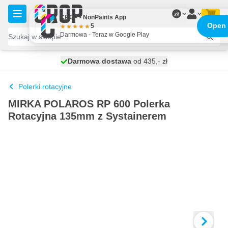
Przejdź do treści
zł
CROP - NonPaints App
Open
5
Darmowa - Teraz w Google Play
Darmowa dostawa
100 dni
wysyłka dzisiaj
od 435,- zł
Polerki rotacyjne
MIRKA POLAROS RP 600 Polerka
Rotacyjna 135mm z Systainerem