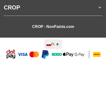
CROP
CROP - NonPaints.com
Język
PL
Dodaj do koszyka