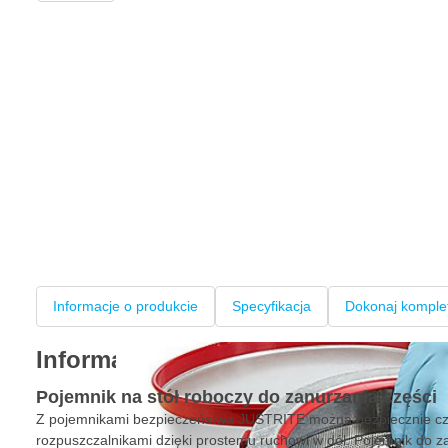
Informacje o produkcie
Specyfikacja
Dokonaj komple
Informacje o produkcie
Pojemnik na stół roboczy do zanurzania części
Z pojemnikami bezpieczeństwa JUSTRITE można bezpiecznie czy
rozpuszczalnikami dzięki prostemu ruchowi w dół. Pojemnik do z