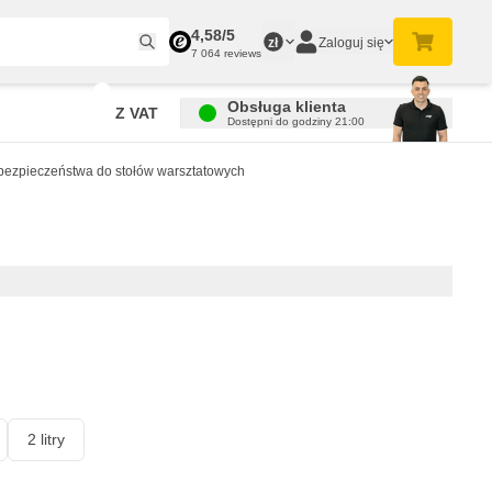
4,58/5
Zaloguj się
zł
7 064 reviews
Obsługa klienta
Z VAT
Dostępni do godziny 21:00
bezpieczeństwa do stołów warsztatowych
2 litry