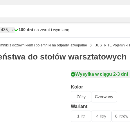
435,- zł
100 dni
na zwrot i wymianę
mniki z dozownikiem i pojemniki na odpady łatwopalne
JUSTRITE Pojemniki 
eństwa do stołów warsztatowych
Wysyłka w ciągu 2-3 dni
Kolor
Żółty
Czerwony
Wariant
1 litr
4 litry
8 litrów