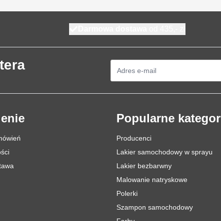
Darmowa dostawa
od 435,- zł
tera
Adres e-mail
enie
Popularne kategor
mówień
Producenci
ści
Lakier samochodowy w sprayu
stawa
Lakier bezbarwny
Malowanie natryskowe
Polerki
Szampon samochodowy