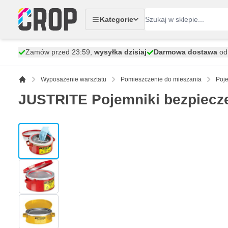
Przejdź do treści
Kategorie
Zamów przed 23:59,
wysyłka dzisiaj
Darmowa dostawa
od 
Wyposażenie warsztatu
Pomieszczenie do mieszania
Poje
JUSTRITE Pojemniki bezpiecz
View larger image
View larger image
View larger image