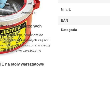
ej agresywne ciecze!
Nr art.
 jako ekran płomienia,
EAN
ch, zanieczyszczonych
Kategoria
cieńczalnikiem, środkiem do
go czyszczenia małych części i
jemniku jest zanurzona w cieczy
na dokładne wyczyszczenie
E na stoły warsztatowe
arów
tkowania
pewniającą odporność chemiczną