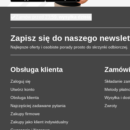
Wymiary: 12x14 cm (∅ x h)
Waga: 0,8 kg
Zamów przed 23:59,
wysyłka dzisiaj
2 lit
ry
Taca nawilżająca: ∅ 18 cm
Zapisz się do naszego newslet
Wymiary: 24x8 cm (∅ x h)
Najlepsze oferty i osobiste porady prosto do skrzynki odbiorczej.
Waga: 1,8 kg
4
litry
Obsługa klienta
Zamówi
Taca nawilżająca: ∅ 18 cm
Zaloguj się
Składanie za
Wymiary: 24x11 cm (∅ x h)
Utwórz konto
Metody płatno
Waga: 2,3 kg
Obsluga klienta
Wysyłka i do
8
litrów
Najczęściej zadawane pytania
Zwroty
Zakupy firmowe
Taca nawilżająca: ∅ 25 cm
Zakupy jako klient indywidualny
Wymiary: 29x15 cm (∅ x h)