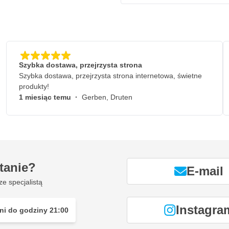
łatwo oddzielić od siebie kilka
i.
zuje bezpośrednie zagrożenie.
 odległości. Dzięki temu
Szybka dostawa, przejrzysta strona
lub łatwopalnymi cieczami.
Szybka dostawa, przejrzysta strona internetowa, świetne
produkty!
1 miesiąc temu
·
Gerben, Druten
znany na rynku francuskim.
ającym niebezpieczeństwo we
żywasz kilku płynów i chcesz je
tanie?
iarach. Do wyboru są różne
E-mail
ze specjalistą
Instagra
ni do godziny 21:00