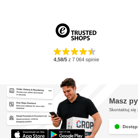
chemiczne i agresywne płyny. Dzięki dwóm różnym kolorom można 
pojemników. Idealny do pracy z różnymi niebezpiecznymi cieczam
Metalowy pojemnik warsztatowy czerwony
Malowany proszkowo na czerwono pojemnik warsztatowy sygnali
Dzięki jaskrawoczerwonemu kolorowi można go rozpoznać z dużej
wiadomo, że ma się do czynienia z potencjalnie niebezpiecznymi 
Ostrzeżony jest uzbrojony!
Metalowy pojemnik warsztatowy żółty
4,58/5
z
7 064
opinie
Pojemnik warsztatowy malowany proszkowo na żółto jest dobrze 
Jaskrawy żółty kolor szybko się wyróżnia i jest kolorem oznacz
Francji. Żółty kolor może się również przydać w momencie, gdy u
rozdzielić na pierwszy rzut oka.
Dostępny w 4 rozmiarach
Masz py
Pojemniki warsztatowe JUSTRITE są dostępne w 4 różnych rozm
pojemności:
Skontaktuj się 
1 litr
Dostęp
Taca nawilżająca: ∅ 11 cm