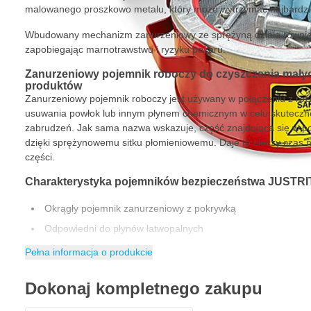
malowanego proszkowo metalu, który może wytrzymać najbardzi
Wbudowany mechanizm zanurzeniowy ze sprężyną działa również
zapobiegając marnotrawstwu i ryzyku pożaru.
Zanurzeniowy pojemnik roboczy do czyszczenia mały
produktów
Zanurzeniowy pojemnik roboczy jest używany w połączeniu z roz
usuwania powłok lub innym płynem chemicznym w celu skuteczne
zabrudzeń. Jak sama nazwa wskazuje, część znajdująca się w po
dzięki sprężynowemu sitku płomieniowemu. Daje to cieczy czas 
części.
Charakterystyka pojemników bezpieczeństwa JUSTRIT
Okrągły pojemnik zanurzeniowy z pokrywką
Odpowiedni do płynów łatwopalnych
Sprężynowy ekran płomieniowy zapobiega tworzeniu się op
Pełna informacja o produkcie
Pokrywę można zamknąć ręcznie podczas codziennego uży
Dokonaj kompletnego zakupu
Wytrzymała stal o grubości 24 mm z powłoką proszkową za
Ognioodporna stalowa taca zwilżająca dla bezpieczeństwa