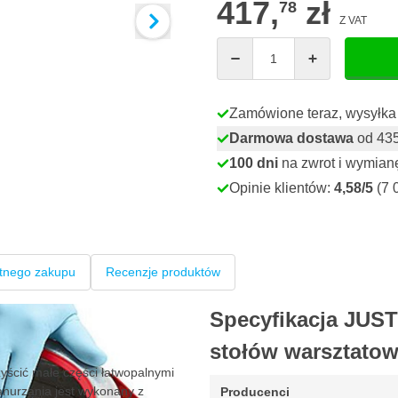
417,
zł
78
Z VAT
Ilość
Zamówione teraz, wysyłka 
Darmowa dostawa
od 435,
100 dni
na zwrot i wymian
Opinie klientów:
4,58/5
(7 
tnego zakupu
Recenzje produktów
Specyfikacja JUS
stołów warsztato
ścić małe części łatwopalnymi
anurzania jest wykonany z
Producenci