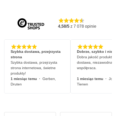
4,58/5
z
7 078
opinie
Szybka dostawa, przejrzysta
Dobrze, szybko i nie
strona
Dobra jakość produktów
Szybka dostawa, przejrzysta
dostawa, niezawodna
strona internetowa, świetne
współpraca.
produkty!
1 miesiąc temu
·
Gerben,
1 miesiąc temu
·
John
Druten
Tienen