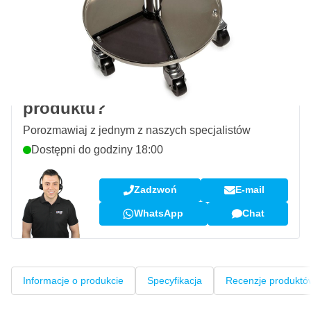
Darmowa dostawa
od 435,- zł
100 dni
na zwrot i wymianę
Opinie klientów:
4,58/5
(7 078 recenzji)
Pytanie dotyczące tego
produktu?
Porozmawiaj z jednym z naszych specjalistów
Dostępni do godziny 18:00
Zadzwoń
E-mail
WhatsApp
Chat
Informacje o produkcie
Specyfikacja
Recenzje produktó