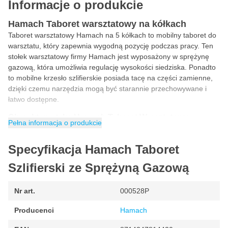
Informacje o produkcie
Hamach Taboret warsztatowy na kółkach
Taboret warsztatowy Hamach na 5 kółkach to mobilny taboret do
warsztatu, który zapewnia wygodną pozycję podczas pracy. Ten
stołek warsztatowy firmy Hamach jest wyposażony w sprężynę
gazową, która umożliwia regulację wysokości siedziska. Ponadto
to mobilne krzesło szlifierskie posiada tacę na części zamienne,
dzięki czemu narzędzia mogą być starannie przechowywane i
łatwo dostępne.
Charakterystyka Hamach Taboret Warsztatowy
Pełna informacja o produkcie
Wygodne i przestronne siedzisko
Specyfikacja Hamach Taboret
Dodatkowa tacka na narzędzia
Szlifierski ze Sprężyną Gazową
Wysoka mobilność i stabilność dzięki 5 x 3-calowym kółkom
Regulowana wysokość siedziska
Nr art.
000528P
Producenci
Hamach