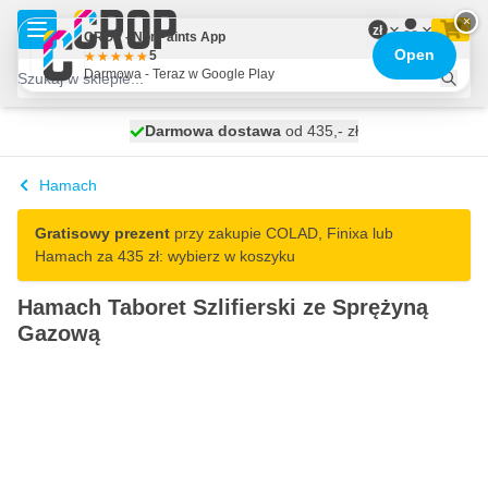
Przejdź do treści
×
zł
CROP - NonPaints App
Open
5
Darmowa - Teraz w Google Play
Darmowa dostawa
100 dni
wysyłka jutro
od 435,- zł
Hamach
Gratisowy prezent
przy zakupie COLAD, Finixa lub
Hamach za 435 zł: wybierz w koszyku
Hamach Taboret Szlifierski ze Sprężyną
Gazową