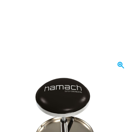
W magazynie
566,
zł
75
Z VAT
Ilość
Dodaj do koszyka
Zamów przed 23:59,
wysyłka jutro