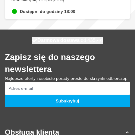
Dostępni do godziny 18:00
Darmowa dostawa
100 dni
wysyłka jutro
od 435,- zł
Zapisz się do naszego
newslettera
Najlepsze oferty i osobiste porady prosto do skrzynki odbiorczej.
Adres e-mail
Subskrybuj
Obsługa klienta