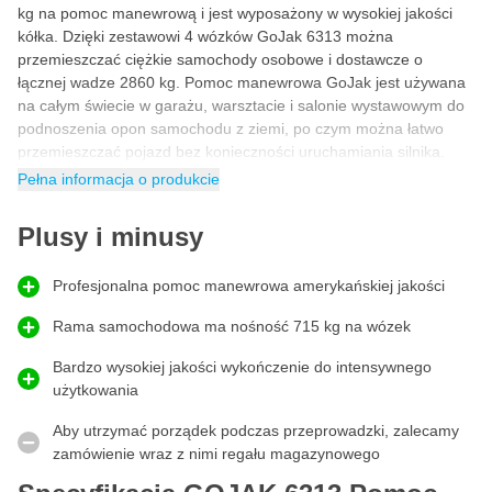
kg na pomoc manewrową i jest wyposażony w wysokiej jakości
kółka. Dzięki zestawowi 4 wózków GoJak 6313 można
przemieszczać ciężkie samochody osobowe i dostawcze o
łącznej wadze 2860 kg. Pomoc manewrowa GoJak jest używana
na całym świecie w garażu, warsztacie i salonie wystawowym do
podnoszenia opon samochodu z ziemi, po czym można łatwo
przemieszczać pojazd bez konieczności uruchamiania silnika.
Pełna informacja o produkcie
Manewrowanie samochodem z prawym pedałem
GoJak 6313L to pomoc manewrowa z prawym pedałem. Jak
Plusy i minusy
sugeruje nazwa, ten GoJak ma pedał używany do podnoszenia
wózka wokół opon po prawej stronie. Ułatwia to korzystanie z
wózka po prawej stronie samochodu.
Profesjonalna pomoc manewrowa amerykańskiej jakości
Rama do przemieszczania dla ciężkich
Rama samochodowa ma nośność 715 kg na wózek
samochodów
Bardzo wysokiej jakości wykończenie do intensywnego
Ta
rama dla ciężkich samochodów
od GoJak ma nośność 715
użytkowania
kg na wózek i jest odpowiedna dla opon o szerokości do 32 cm.
Pozwala to na profesjonalne wykorzystanie wózka
Aby utrzymać porządek podczas przeprowadzki, zalecamy
samochodowego GoJak do podnoszenia dowolnego pojazdu z
zamówienie wraz z nimi regału magazynowego
ziemi. Niezależnie od tego, czy chcesz przenieść samochód
osobowy, van, oldtimer czy sportowy jako profesjonalista; dzięki