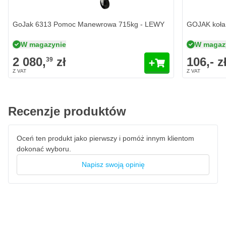
Odpowiednia do opon samochodowych o szerokości do 32
cm
GoJak 6313 Pomoc Manewrowa 715kg - LEWY
GOJAK koła
Objęta 2-letnią gwarancją producenta
W magazynie
W magaz
2 080,
zł
106,- z
39
Recenzje produktów
Oceń ten produkt jako pierwszy i pomóż innym klientom
dokonać wyboru.
Napisz swoją opinię