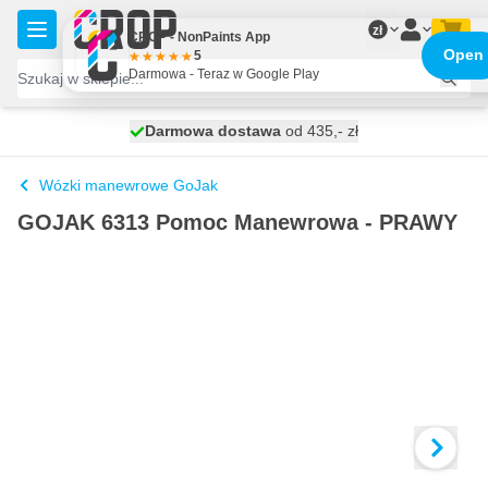
Przejdź do treści
zł
CROP - NonPaints App
Open
5
Darmowa - Teraz w Google Play
Darmowa dostawa
100 dni
wysyłka jutro
od 435,- zł
Wózki manewrowe GoJak
GOJAK 6313 Pomoc Manewrowa - PRAWY