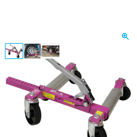
View larger image
View larger image
View larger image
W magazynie
2080,
zł
39
Z VAT
Ilość
Dodaj do koszyka
Zamów przed 23:59,
wysyłka jutro
Darmowa dostawa
od 435,- zł
100 dni
na zwrot i wymianę