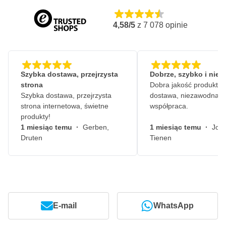
4,58/5
z
7 078
opinie
Szybka dostawa, przejrzysta
Dobrze, szybko i nie
strona
Dobra jakość produktów
Szybka dostawa, przejrzysta
dostawa, niezawodna
strona internetowa, świetne
współpraca.
produkty!
1 miesiąc temu
·
Gerben,
1 miesiąc temu
·
John
Druten
Tienen
E-mail
WhatsApp