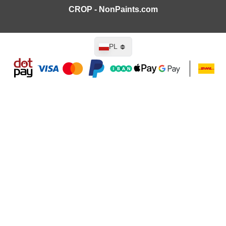
CROP - NonPaints.com
Język
PL
Dodaj do koszyka