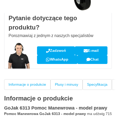
Opinie klientów:
4,58/5
(7 078 recenzji)
Pytanie dotyczące tego
produktu?
Porozmawiaj z jednym z naszych specjalistów
Zadzwoń
E-mail
WhatsApp
Chat
Informacje o produkcie
Plusy i minusy
Specyfikacja
Informacje o produkcie
GoJak 6313 Pomoc Manewrowa - model prawy
Pomoc Manewrowa GoJak 6313 - model prawy
ma udźwig 715