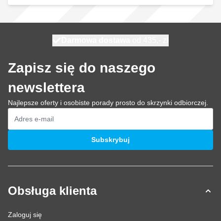
Darmowa dostawa
100 dni
wysyłka jutro
od 435,- zł
Zapisz się do naszego
newslettera
Najlepsze oferty i osobiste porady prosto do skrzynki odbiorczej.
Adres e-mail
Subskrybuj
Obsługa klienta
Zaloguj się