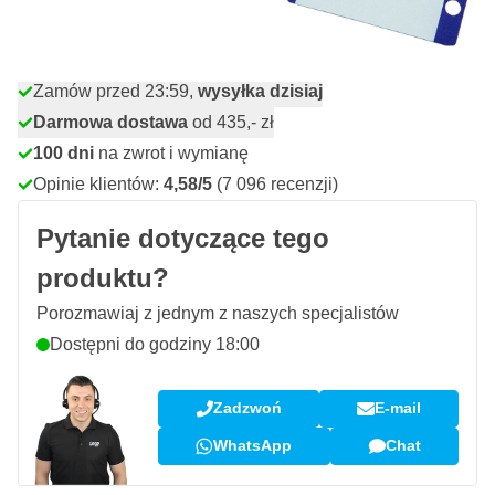
Ilość
Dodaj do koszyka
Zamów przed 23:59,
wysyłka dzisiaj
Darmowa dostawa
od 435,- zł
100 dni
na zwrot i wymianę
Opinie klientów:
4,58/5
(7 096 recenzji)
Pytanie dotyczące tego
produktu?
Porozmawiaj z jednym z naszych specjalistów
Dostępni do godziny 18:00
Zadzwoń
E-mail
WhatsApp
Chat