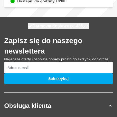
Dostępni do godziny 18:00
Darmowa dostawa
100 dni
wysyłka dzisiaj
od 435,- zł
Zapisz się do naszego
newslettera
Najlepsze oferty i osobiste porady prosto do skrzynki odbiorczej.
Adres e-mail
Subskrybuj
Obsługa klienta