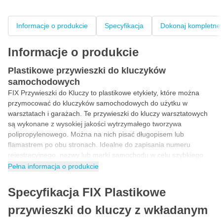
Informacje o produkcie
Specyfikacja
Dokonaj kompletne
Informacje o produkcie
Plastikowe przywieszki do kluczyków
samochodowych
FIX Przywieszki do Kluczy to plastikowe etykiety, które można
przymocować do kluczyków samochodowych do użytku w
warsztatach i garażach. Te przywieszki do kluczy warsztatowych
są wykonane z wysokiej jakości wytrzymałego tworzywa
polipropylenowego. Można na nich pisać długopisem lub
flamastrem po obu stronach. Idealne do zapisania numeru
rejestracyjnego, nazwy lub marki samochodu w celu szybkiego
rozpoznania. Płaski i wąski pasek umożliwia przeciągnięcie
Pełna informacja o produkcie
etykiety przez oczko kluczyka samochodowego.
Specyfikacja FIX Plastikowe
Plastikowa przywieszka do kluczyków w 6
kolorach
przywieszki do kluczy z wkładanym
Plastikowe przywieszki do kluczyków samochodowych są