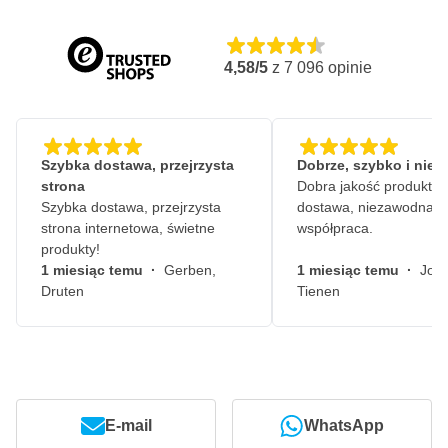
4,58/5
z
7 096
opinie
Szybka dostawa, przejrzysta
Dobrze, szybko i nie
strona
Dobra jakość produktów
Szybka dostawa, przejrzysta
dostawa, niezawodna
strona internetowa, świetne
współpraca.
produkty!
1 miesiąc temu
·
Gerben,
1 miesiąc temu
·
John
Druten
Tienen
E-mail
WhatsApp