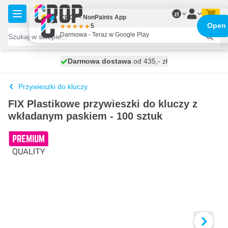
Przejdź do treści
zł
CROP - NonPaints App
Open
5
Darmowa - Teraz w Google Play
Darmowa dostawa
100 dni
wysyłka dzisiaj
od 435,- zł
Przywieszki do kluczy
FIX Plastikowe przywieszki do kluczy z
wkładanym paskiem - 100 sztuk