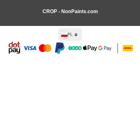
CROP - NonPaints.com
Język
PL
Dodaj do koszyka