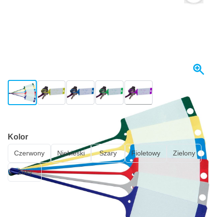
View larger image
View larger image
View larger image
View larger image
View larger image
+3
W magazynie
Kolor
Czerwony
Niebieski
Szary
Fioletowy
Zielony
Żółty
90,
zł
02
Z VAT