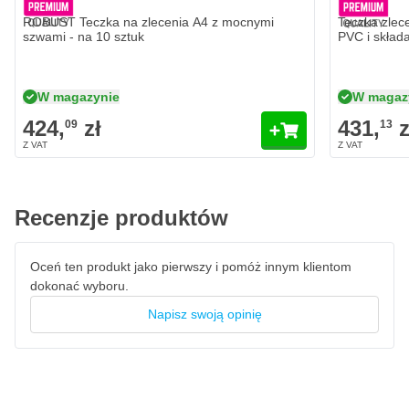
ROBUST Teczka na zlecenia A4 z mocnymi
Teczka zlec
szwami - na 10 sztuk
PVC i skład
W magazynie
W magaz
424,
zł
431,
z
09
13
Recenzje produktów
Oceń ten produkt jako pierwszy i pomóż innym klientom
dokonać wyboru.
Napisz swoją opinię