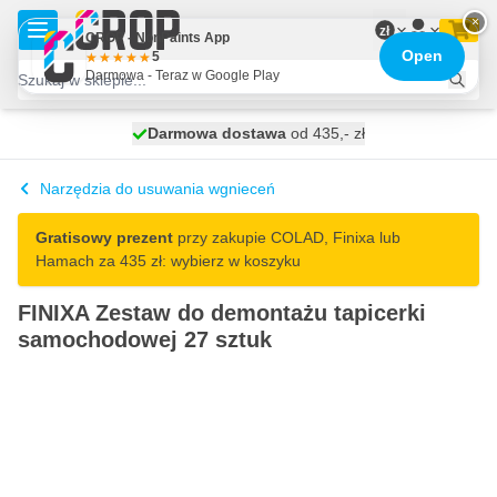
Przejdź do treści
×
zł
CROP - NonPaints App
Open
5
Darmowa - Teraz w Google Play
Darmowa dostawa
100 dni
wysyłka jutro
od 435,- zł
Narzędzia do usuwania wgnieceń
Gratisowy prezent
przy zakupie COLAD, Finixa lub
Hamach za 435 zł: wybierz w koszyku
FINIXA Zestaw do demontażu tapicerki
samochodowej 27 sztuk