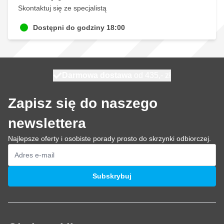
Skontaktuj się ze specjalistą
Dostępni do godziny 18:00
Darmowa dostawa
100 dni
wysyłka jutro
od 435,- zł
Zapisz się do naszego
newslettera
Najlepsze oferty i osobiste porady prosto do skrzynki odbiorczej.
Adres e-mail
Subskrybuj