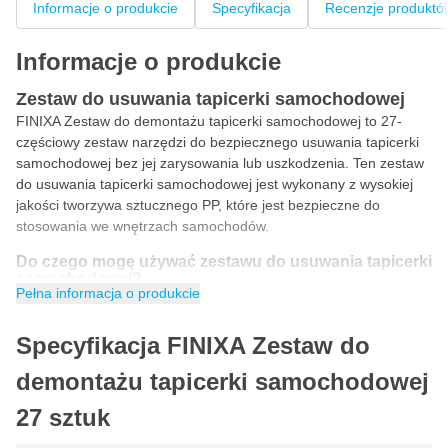
Informacje o produkcie
Specyfikacja
Recenzje produktó
Informacje o produkcie
Zestaw do usuwania tapicerki samochodowej
FINIXA Zestaw do demontażu tapicerki samochodowej to 27-
częściowy zestaw narzędzi do bezpiecznego usuwania tapicerki
samochodowej bez jej zarysowania lub uszkodzenia. Ten zestaw
do usuwania tapicerki samochodowej jest wykonany z wysokiej
jakości tworzywa sztucznego PP, które jest bezpieczne do
stosowania we wnętrzach samochodów.
Do czego mogę używać zestawu do usuwania tapicerki
samochodowej?
Pełna informacja o produkcie
Ten luksusowy 27-częściowy zestaw do usuwania tapicerki
samochodowej jest niezwykle uniwersalny. Ten plastikowy zestaw
narzędzi może być używany do bezpiecznego usuwania paneli
Specyfikacja FINIXA Zestaw do
tapicerskich, wykończeń, osłon, klipsów montażowych, osłon kół i
demontażu tapicerki samochodowej
emblematów samochodowych.
27 sztuk
Demontaż wnętrza samochodu
FINIXA 27-częściowy profesjonalny zestaw do demontażu