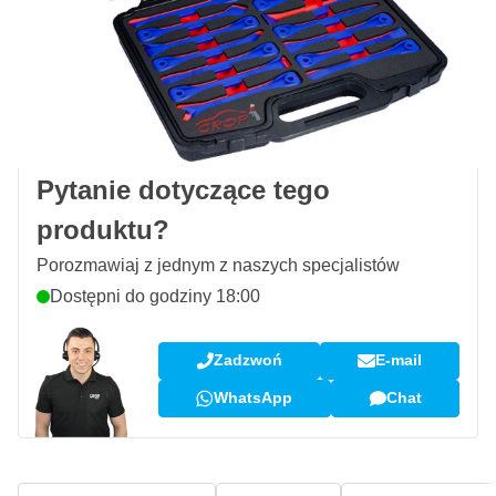
Zamów przed 23:59,
wysyłka jutro
Darmowa dostawa
od 435,- zł
100 dni
na zwrot i wymianę
Opinie klientów:
4,58/5
(7 078 recenzji)
Pytanie dotyczące tego
produktu?
Porozmawiaj z jednym z naszych specjalistów
Dostępni do godziny 18:00
Zadzwoń
E-mail
WhatsApp
Chat