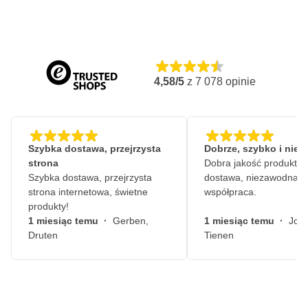
wykończeniowych, klipsów montażowych itp.
Narzędzie do wprowadzania przewodów i przelotek/śrub
uszczelniających
Skrobak do usuwania materiałów uszczelniających i
czyszczenia delikatnych powierzchni
4,58/5
z
7 078
opinie
Dostarczane w luksusowym etui
Szybka dostawa, przejrzysta
Dobrze, szybko i nie
strona
Dobra jakość produktów
Szybka dostawa, przejrzysta
dostawa, niezawodna
strona internetowa, świetne
współpraca.
produkty!
1 miesiąc temu
·
Gerben,
1 miesiąc temu
·
John
Druten
Tienen