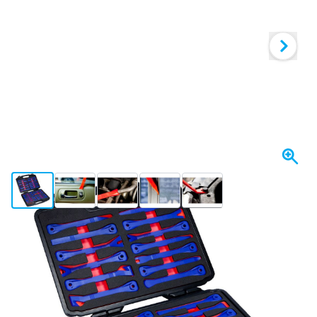
View larger image
View larger image
View larger image
View larger image
View larger image
+33
W magazynie
319,
zł
04
Z VAT
Ilość
Dodaj do koszyka