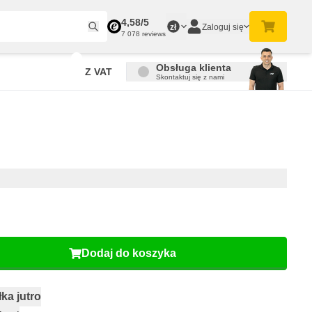
4,58/5
Zaloguj się
zł
7 078 reviews
Obsługa klienta
Z VAT
Skontaktuj się z nami
Dodaj do koszyka
ka jutro