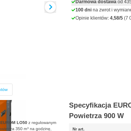
Darmowa dostawa
od 435,
100 dni
na zwrot i wymian
Opinie klientów:
4,58/5
(7 
któw
Specyfikacja EUR
Powietrza 900 W
a EUROM LO50
z regulowanym
owietrza 350 m³ na godzinę,
Nr art.