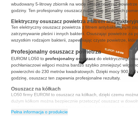
wbudowany 5-litrowy zbiornik na wodę i może osuszać powietrze 
godziny. Ten profesjonalny osuszacz nadaje się do dużych pomi
Elektryczny osuszacz powietrza z filtrem antybaktery
Ten elektryczny osuszacz powietrza z filtrem antybakteryjnym zap
zatrzymywanie pleśni i innych bakterii. Osuszając powietrze za po
wszystkim rodzajom bakterii, zapewniając czyste powietrze, które
Profesjonalny osuszacz powietrza
EUROM LO50 to
profesjonalny osuszacz
do elektrycznego osu
pochłaniaczowi wilgoci można bardzo szybko zmniejszyć wilgotn
powierzchni do 230 metrów kwadratowych. Dzięki mocy 900 W i 
godzinę, osuszacz ten zapewnia profesjonalne rezultaty.
Osuszacz na kółkach
LO50 firmy EUROM to osuszacz na kółkach, dzięki czemu można 
dużym kółkom można bezpiecznie przetoczyć osuszacz w dowolne
profesjonalny osuszacz jest łatwy w użyciu i można go zabrać w 
Pełna informacja o produkcie
Charakterystyka EUROM LO50 Osuszacz Powietrza
Profesjonalny osuszacz do pomieszczeń o powierzchni do 2