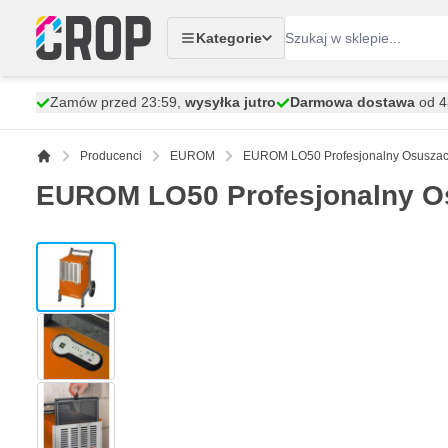
Przejdź do treści
Kategorie
Zamów przed 23:59,
wysyłka jutro
Darmowa dostawa
od 43
Producenci
EUROM
EUROM LO50 Profesjonalny Osuszac
EUROM LO50 Profesjonalny Os
View larger image
View larger image
View larger image