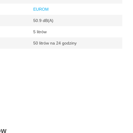
EUROM
50.9 dB(A)
5 litrów
50 litrów na 24 godziny
m
trza
sieci
ry sześcienne na godzinę
ów