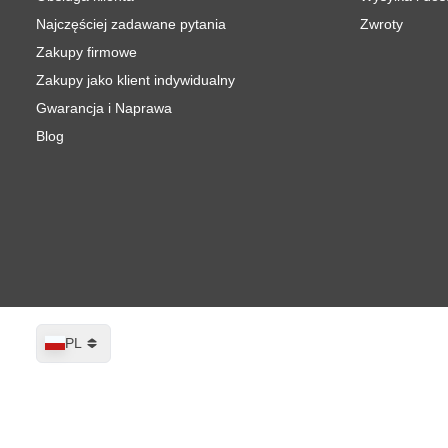
Najczęściej zadawane pytania
Zwroty
Zakupy firmowe
Zakupy jako klient indywidualny
Gwarancja i Naprawa
Blog
Język
PL
EUROM LO50 Profesjonalny Osuszacz
W magazynie