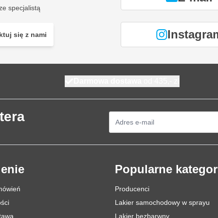
ze specjalistą
Instagra
tuj się z nami
Darmowa dostawa
od 435,- zł
tera
Adres e-mail
enie
Popularne kategor
mówień
Producenci
ści
Lakier samochodowy w sprayu
stawa
Lakier bezbarwny