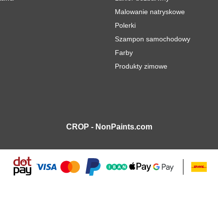
Malowanie natryskowe
Polerki
Szampon samochodowy
Farby
Produkty zimowe
CROP - NonPaints.com
 Powietrza 900 W
3469,