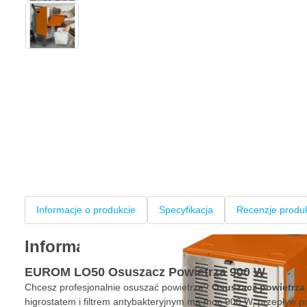
View larger image
Informacje o produkcie
Specyfikacja
Recenzje produ
Informacje o produkcie
EUROM LO50 Osuszacz Powietrza 900 W
Chcesz profesjonalnie osuszać powietrze?
Osuszacz powietrz
higrostatem i filtrem antybakteryjnym ma moc 900 W, przepływ p