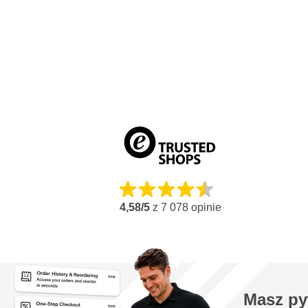
Filtr antybakteryjny
Bezstopniowa regulacja higrostatu
Bardzo niski poziom hałasu: 50,9 db(A)
5-litrowy zbiornik na wodę
Duża moc 900 W
Osusza 50 litrów na 24 godziny
Usuwa powietrze z prędkością 350 m³ na godzinę
Zasilanie 230 V
Czynnik chłodzący: R290
Kabel zasilający o długości 1,75 metra
4,58/5
z
7 078
opinie
Masz py