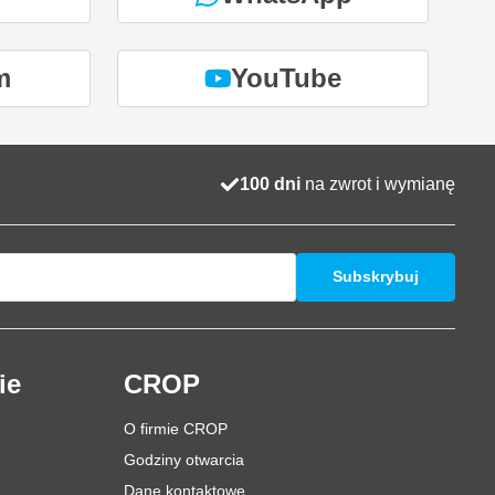
m
YouTube
100 dni
na zwrot i wymianę
Subskrybuj
ie
CROP
O firmie CROP
Godziny otwarcia
Dane kontaktowe