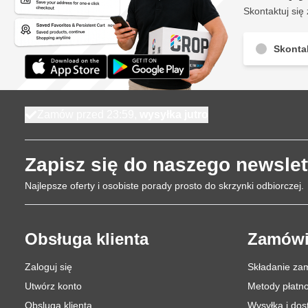
Skontaktuj się 
Skontak
Zamów przed 23:59,
wysyłka jutro
Zapisz się do naszego newslet
Najlepsze oferty i osobiste porady prosto do skrzynki odbiorczej.
Obsługa klienta
Zamówi
Zaloguj się
Składanie za
Utwórz konto
Metody płatno
Obsluga klienta
Wysyłka i do