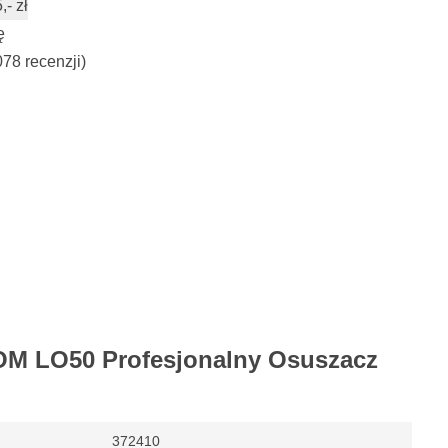
- zł
ę
078 recenzji)
OM LO50 Profesjonalny Osuszacz
372410