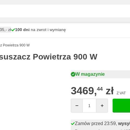
5,- zł
100 dni
na zwrot i wymianę
z Powietrza 900 W
uszacz Powietrza 900 W
W magazynie
3469,
zł
44
Z VAT
Ilość
Zamów przed 23:59,
wysył