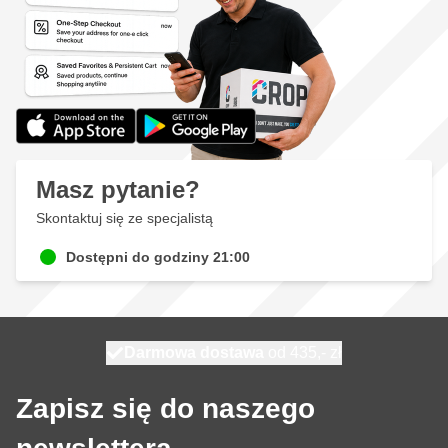
Masz pytanie?
Skontaktuj się ze specjalistą
Dostępni do godziny 21:00
Darmowa dostawa
100 dni
wysyłka dzisiaj
od 435,- zł
Zapisz się do naszego