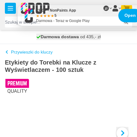
Przejdź do treści
zł
CROP - NonPaints App
Open
5
Darmowa - Teraz w Google Play
Darmowa dostawa
100 dni
wysyłka dzisiaj
od 435,- zł
Przywieszki do kluczy
Etykiety do Torebki na Klucze z
Wyświetlaczem - 100 sztuk