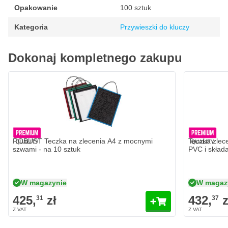
Opakowanie
100 sztuk
Kategoria
Przywieszki do kluczy
Dokonaj kompletnego zakupu
ROBUST Teczka na zlecenia A4 z mocnymi szwami - na 10 sztuk
Teczka zlec
425,
zł
432,
zł
31
37
W magazynie
W magaz
Ilość
Ilość
Kolor
Kolor
Dodaj do koszyka
ROBUST Teczka na zlecenia A4 z mocnymi
Teczka zlec
szwami - na 10 sztuk
PVC i skład
W magazynie
W magaz
425,
zł
432,
z
31
37