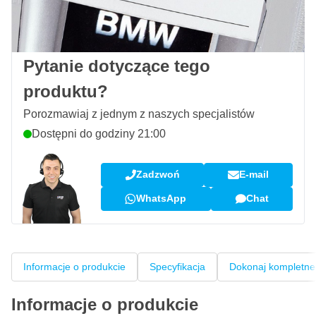
100 dni
na zwrot i wymianę
Opinie klientów:
4,58/5
(7 072 recenzji)
Pytanie dotyczące tego
produktu?
Porozmawiaj z jednym z naszych specjalistów
Dostępni do godziny 21:00
Zadzwoń
E-mail
WhatsApp
Chat
Informacje o produkcie
Specyfikacja
Dokonaj kompletne
Informacje o produkcie