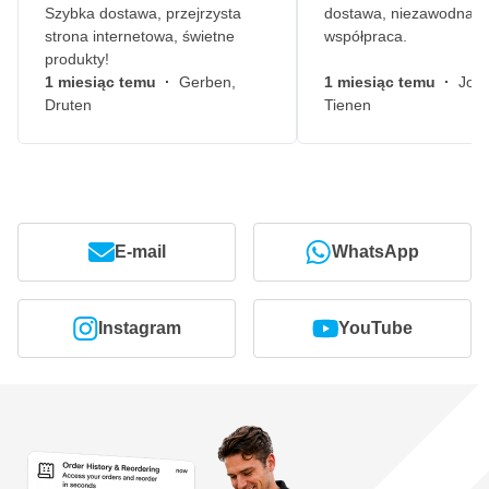
Szybka dostawa, przejrzysta
dostawa, niezawodna
strona internetowa, świetne
współpraca.
produkty!
1 miesiąc temu
·
Gerben,
1 miesiąc temu
·
John
Druten
Tienen
E-mail
WhatsApp
Instagram
YouTube