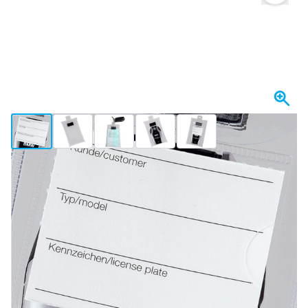
View larger image
View larger image
View larger image
View larger image
View larger image
W magazynie
22,
zł
61
Z VAT
Ilość
Dodaj do koszyka
Zamów przed 23:59,
wysyłka dzisiaj
Darmowa dostawa
od 435,- zł