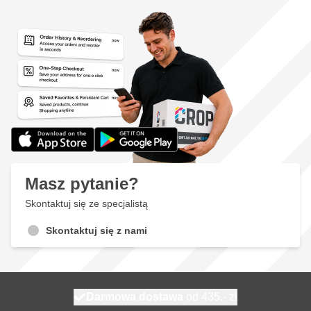
Masz pytanie?
Skontaktuj się ze specjalistą
Skontaktuj się z nami
Darmowa dostawa
100 dni
wysyłka jutro
od 435,- zł