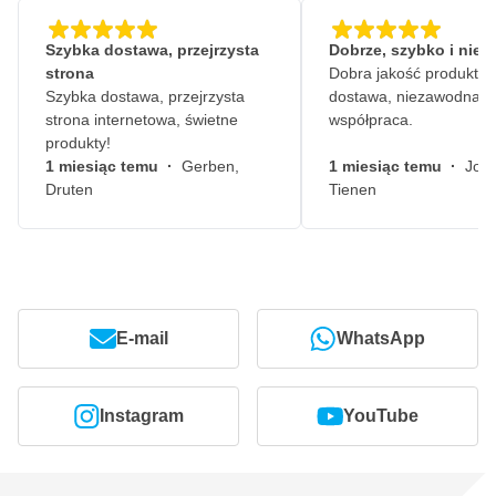
Szybka dostawa, przejrzysta
Dobrze, szybko i nie
strona
Dobra jakość produktów
Szybka dostawa, przejrzysta
dostawa, niezawodna
strona internetowa, świetne
współpraca.
produkty!
1 miesiąc temu
·
Gerben,
1 miesiąc temu
·
John
Druten
Tienen
E-mail
WhatsApp
Instagram
YouTube