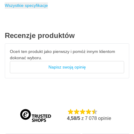
Napięcie: 220-240 V 60 Hz
Kategoria
Regeneratory
Wszystkie specyfikacje
Pobór mocy: 1500 W
Cykl: 3-4 godziny
Dostawą, montażem i instalacją zajmuje się oficjalny Holenderski
Recenzje produktów
importer; CAP.
Oceń ten produkt jako pierwszy i pomóż innym klientom
dokonać wyboru.
Napisz swoją opinię
4,58/5
z
7 078
opinie