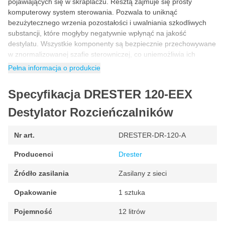
pojawiających się w skraplaczu. Resztą zajmuje się prosty
komputerowy system sterowania. Pozwala to uniknąć
bezużytecznego wrzenia pozostałości i uwalniania szkodliwych
substancji, które mogłyby negatywnie wpłynąć na jakość
destylatu. Wszystkie komponenty są bezpiecznie przechowywane
w znormalizowanej szafie sterowniczej, co uniemożliwia ich
zanieczyszczenie. Zastosowanie worków termicznych do
Pełna informacja o produkcie
zbierania pozostałości jest znacznie bardziej higieniczne i
pomaga zminimalizować konserwację destylatorów.
Specyfikacja DRESTER 120-EEX
Charakterystyka techniczna
Destylator Rozcieńczalników
Destylator do rozpuszczalników
Nr art.
DRESTER-DR-120-A
Konstrukcja przeciwwybuchowa EEX
Producenci
Drester
Pojemność: 12 litrów
Z uszczelką neoprenową, chłodnica inox
Źródło zasilania
Zasilany z sieci
Sterowany termostatem
Opakowanie
1 sztuka
Termometr analogowy
Pojemność
12 litrów
Termostat ogrzewania