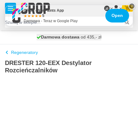
Przejdź do treści
×
zł
CROP - NonPaints App
Open
5
Darmowa - Teraz w Google Play
Darmowa dostawa
100 dni
wysyłka jutro
od 435,- zł
Regeneratory
DRESTER 120-EEX Destylator
Rozcieńczalników