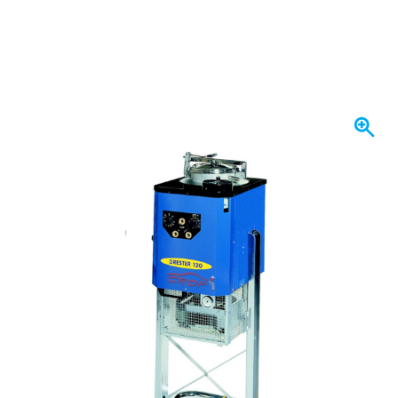
W magazynie
47 436,
zł
09
Z VAT
Ilość
Dodaj do koszyka
Zamów przed 23:59,
wysyłka jutro
Darmowa dostawa
od 435,- zł
100 dni
na zwrot i wymianę
Opinie klientów:
4,58/5
(7 078 recenzji)