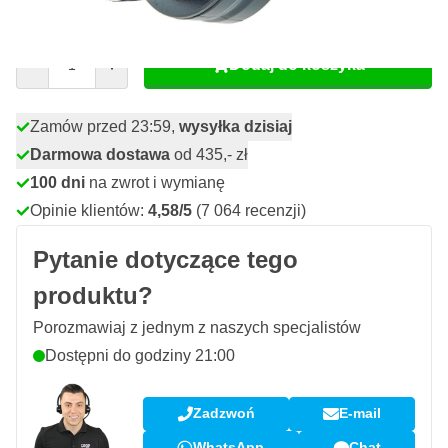
44,
zł
26
Z VAT
Ilość
Dodaj do koszyka
Zamów przed 23:59,
wysyłka dzisiaj
Darmowa dostawa
od 435,- zł
100 dni
na zwrot i wymianę
Opinie klientów:
4,58/5
(7 064 recenzji)
Pytanie dotyczące tego
produktu?
Porozmawiaj z jednym z naszych specjalistów
Dostępni do godziny 21:00
Zadzwoń
E-mail
WhatsApp
Chat