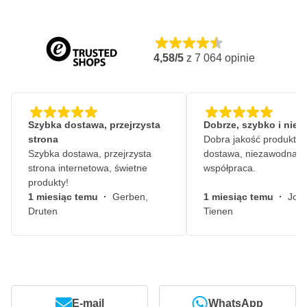
4,58/5
z
7 064
opinie
Szybka dostawa, przejrzysta
Dobrze, szybko i nie
strona
Dobra jakość produktów
Szybka dostawa, przejrzysta
dostawa, niezawodna
strona internetowa, świetne
współpraca.
produkty!
1 miesiąc temu
·
Gerben,
1 miesiąc temu
·
John
Druten
Tienen
E-mail
WhatsApp