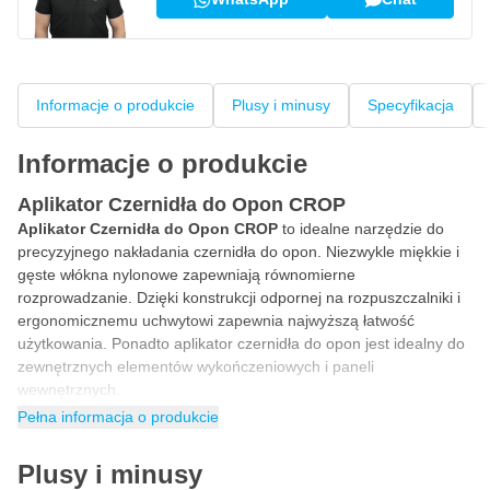
Informacje o produkcie
Plusy i minusy
Specyfikacja
Informacje o produkcie
Aplikator Czernidła do Opon CROP
Aplikator Czernidła do Opon CROP
to idealne narzędzie do
precyzyjnego nakładania czernidła do opon. Niezwykle miękkie i
gęste włókna nylonowe zapewniają równomierne
rozprowadzanie. Dzięki konstrukcji odpornej na rozpuszczalniki i
ergonomicznemu uchwytowi zapewnia najwyższą łatwość
użytkowania. Ponadto aplikator czernidła do opon jest idealny do
zewnętrznych elementów wykończeniowych i paneli
wewnętrznych.
Pełna informacja o produkcie
Aplikator do nanoszenia czernidła do opon
Pędzel do nabłyszczania opon CROP został zaprojektowany z
Plusy i minusy
gęstymi włóknami dla maksymalnego wchłaniania i