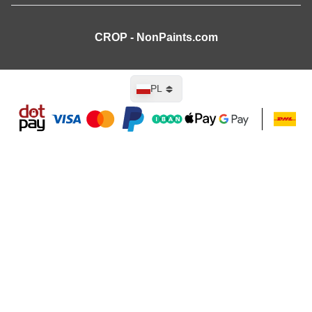
CROP - NonPaints.com
Język
PL
Dodaj do koszyka