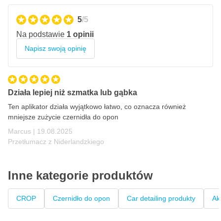
5
/5
Na podstawie
1 opinii
Napisz swoją opinię
Działa lepiej niż szmatka lub gąbka
Ten aplikator działa wyjątkowo łatwo, co oznacza również
mniejsze zużycie czernidła do opon
19 sierpnia 2025
Marcus |
19.08.2025
Przetłumacz z Niderlandzkiego
Inne kategorie produktów
CROP
Czernidło do opon
Car detailing produkty
Ak