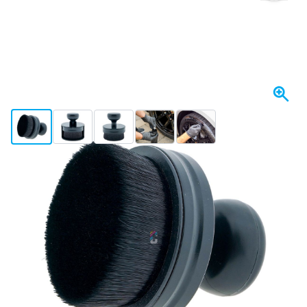
View larger image
View larger image
View larger image
View larger image
View larger image
W magazynie
Wybierz ilość
26
1 sztuka
44,
zł
04
5 sztuk
42,
zł
ZAOSZCZĘDŹ 5%
za/szt
83
10 sztuk
39,
zł
ZAOSZCZĘDŹ 10%
za/szt