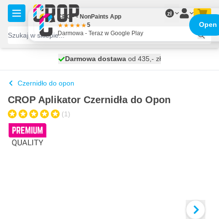
Przejdź do treści
zł
CROP - NonPaints App
Open
5
Darmowa - Teraz w Google Play
Darmowa dostawa
100 dni
wysyłka dzisiaj
od 435,- zł
Czernidło do opon
CROP Aplikator Czernidła do Opon
(1)