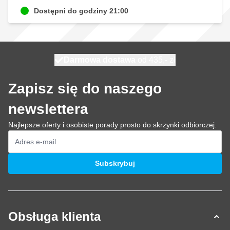
Dostępni do godziny 21:00
Darmowa dostawa
100 dni
wysyłka dzisiaj
od 435,- zł
Zapisz się do naszego
newslettera
Najlepsze oferty i osobiste porady prosto do skrzynki odbiorczej.
Adres e-mail
Subskrybuj
Obsługa klienta