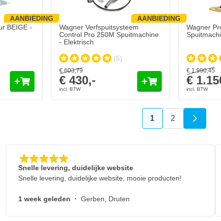
AANBIEDING
AANBIEDING
r BEIGE -
Wagner Verfspuitsysteem
Wagner Pr
Control Pro 250M Spuitmachine
Spuitmach
- Elektrisch
(5)
€ 603,
79
€ 1.990,
45
€ 430,-
€ 1.15
1
2
U lees momenteel
Pagina
Snelle levering, duidelijke website
Snelle levering, duidelijke website, mooie producten!
1 week geleden
·
Gerben, Druten