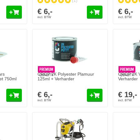
(1)
€ 6,-
€ 6,-
ars
CROP 2K Polyester Plamuur
CROP 2K V
et 750ml
125ml + Verharder
Verharder
€ 6,-
€ 19,-