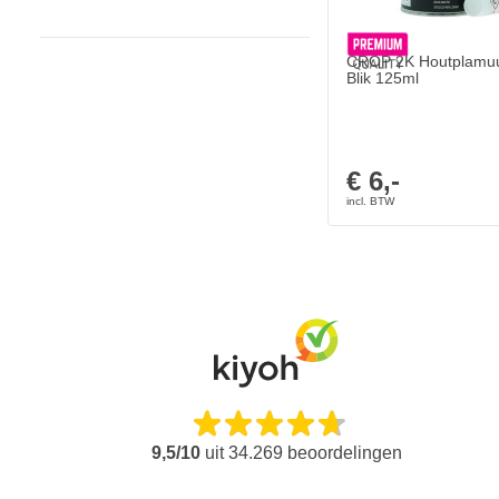
CROP 2K Houtplamuu
Blik 125ml
€ 6,-
9,5/10
uit
34.269
beoordelingen