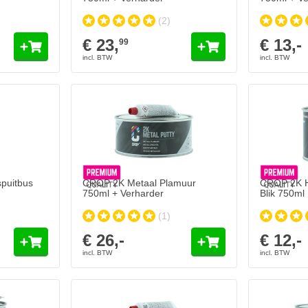
(2)
€ 23,
€ 13,-
99
puitbus
CROP 2K Metaal Plamuur
CROP 2K H
750ml + Verharder
Blik 750ml
(1)
€ 26,-
€ 12,-