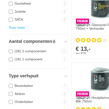
Guniwheel
3
Justrite
6
SATA
6
CROP 2K Glasvezel 
Toon meer
750ml + Verharder
(1)
Aantal componenten
€ 13,-
(2K) 2 componenten
17
(1K) 1 component
1
Type verfspuit
Bovenbeker
7
Airless
6
CROP 2K Houtplamuu
Blik 750ml
Onderbeker
2