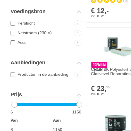
(5)
€ 12,-
Voedingsbron
Perslucht
7
Netstroom (230 V)
6
Accu
3
Aanbiedingen
CROP 2K Polyesterh
Glasvezel Reparaties
Producten in de aanbieding
9
€ 23,
99
Prijs
6
1150
Van
Aan