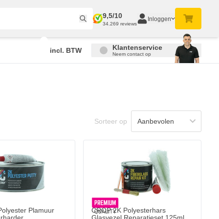
9,5/10
Inloggen
34.269 reviews
Klantenservice
incl. BTW
Neem contact op
Sorteer op
olyester Plamuur
CROP 2K Polyesterhars
rharder
Glasvezel Reparatieset 125ml