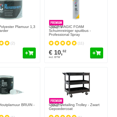
olyester Plamuur 1,3
CROP MAGIC FOAM
harder
Schuimreiniger spuitbus -
Professional Spray
(2)
(11)
€ 10,
02
outplamuur BRUIN -
CROP Detailing Trolley - Zwart
Gepoedercoat