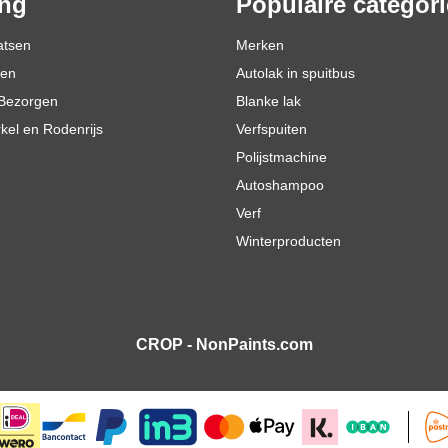
ing
Populaire categor
atsen
Merken
den
Autolak in spuitbus
Bezorgen
Blanke lak
rkel en Rodenrijs
Verfspuiten
Polijstmachine
Autoshampoo
Verf
Winterproducten
CROP - NonPaints.com