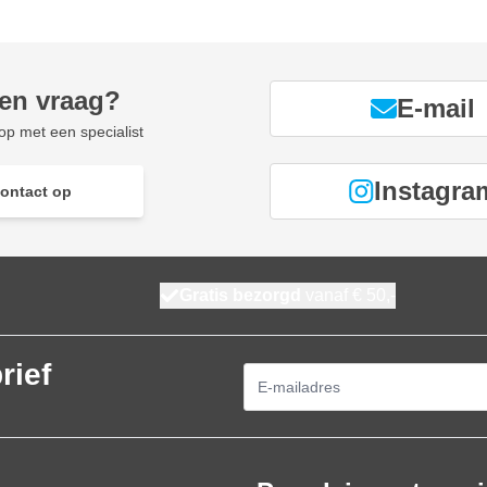
een vraag?
E-mail
p met een specialist
Instagra
ontact op
Gratis bezorgd
vanaf € 50,-
rief
E-mailadres