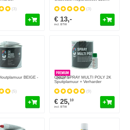
(3)
(3)
€ 13,-
outplamuur BEIGE -
CROP SPRAY MULTI POLY 2K
Spuitplamuur + Verharder
(5)
(9)
€ 25,
10