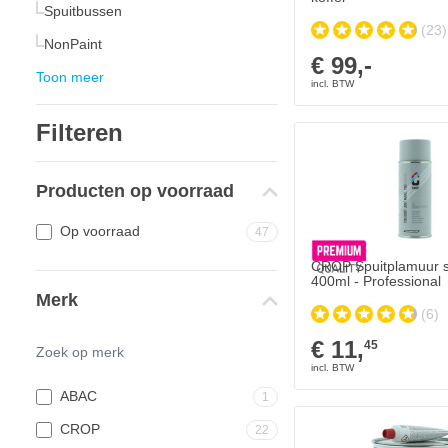
Spuitbussen
(23)
NonPaint
€ 99,-
Toon meer
Filteren
Producten op voorraad
Op voorraad
47
CROP Spuitplamuur s
400ml - Professional
Merk
(6)
€ 11,
45
ABAC
1
CROP
22