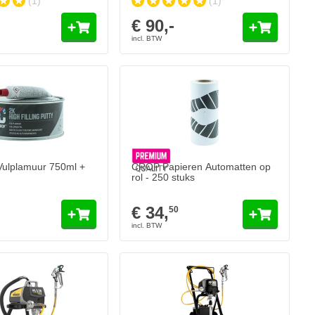
(1)
(1)
€ 90,-
ulplamuur 750ml +
CROP Papieren Automatten op
rol - 250 stuks
€ 34,
50