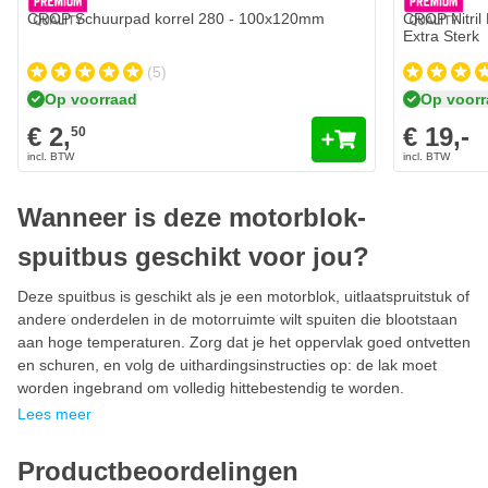
CROP Schuurpad korrel 280 - 100x120mm
CROP Nitril
Extra Sterk
(5)
Op voorraad
Op voor
€ 2,
€ 19,-
50
Wanneer is deze motorblok-
spuitbus geschikt voor jou?
Deze spuitbus is geschikt als je een motorblok, uitlaatspruitstuk of
andere onderdelen in de motorruimte wilt spuiten die blootstaan
aan hoge temperaturen. Zorg dat je het oppervlak goed ontvetten
en schuren, en volg de uithardingsinstructies op: de lak moet
worden ingebrand om volledig hittebestendig te worden.
Lees meer
Productbeoordelingen