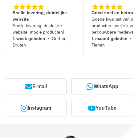
Snelle levering, duidelijke
Goed snel en betrouw
website
Goede kwaliteit van de
Snelle levering, duidelijke
producten. snelle leveri
website, mooie producten!
betrouwbare medewerk
1 week geleden
·
Gerben,
1 maand geleden
·
J
Druten
Tienen
E-mail
WhatsApp
Instagram
YouTube