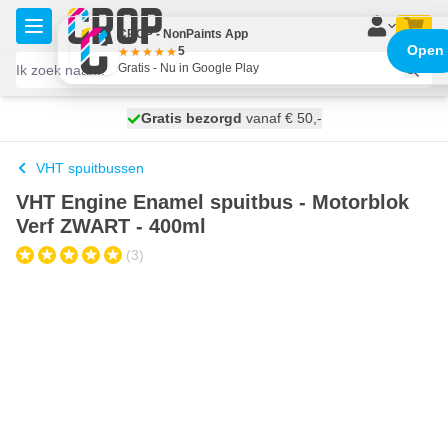
Ga naar de inhoud
CROP - NonPaints App
Open
5
Gratis - Nu in Google Play
100 dagen
Gratis bezorgd
vanaf € 50,-
morgen bezorgd
VHT spuitbussen
VHT Engine Enamel spuitbus - Motorblok
Verf ZWART - 400ml
(3)