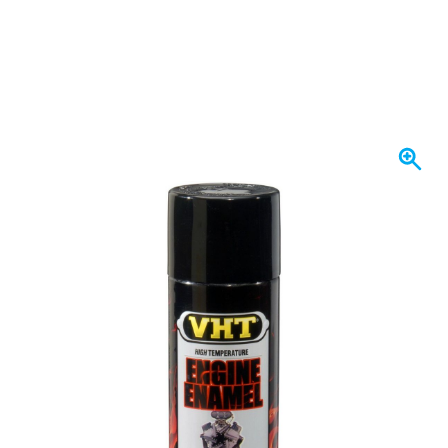
Binnenkort op voorraad
€ 26,
50
incl. BTW
Houd me op de hoogte
Gratis bezorgd
vanaf € 50,-
100 dagen
retourneren en ruilen
Klantbeoordeling:
9,5/10
(34.269 reviews)