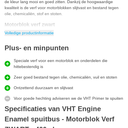
de kleur lang mooi en goed zitten. Dankzij de hoogwaardige
kwaliteit is de verf voor motorblokken slijtvast en bestand tegen
olie, chemicaliën, stof en stoten.
Motorblok verf zwart
Motorblok verf zwart
is speciaal voor iedereen die zelf
Volledige productinformatie
onderdelen en het blok van zijn motor wilt spuiten met speciale
hittebestendige lak. Deze VHT Engine Enamel spray bevat een
Plus- en minpunten
slijtvaste lak waardoor het motorblok lang mooi zwart van kleur
blijft. Door deze professionele verf spuitbus op je motorblok te
Speciale verf voor een motorblok en onderdelen die
gebruiken ziet je auto of motor er nieuw en uniek uit!
hittebestendig is
Hoe motorblok verf spuiten?
De
VHT Engine Enamel
is een motorblok verf die je makkelijk kan
Zeer goed bestand tegen olie, chemicaliën, vuil en stoten
spuiten met onderstaand stappenplan. In 5 stappen spray jij de
Ontzettend duurzaam en slijtvast
motorblok lak zwart op de juiste manier voor het gewenste effect.
Voor goede hechting adviseren we de VHT Primer te spuiten
Verwijder eventueel loszittende verf en roest. Maak het
oppervlak grondig schoon door een goede ontvetter te gebruiken.
Specificaties van VHT Engine
Spuit de ondergrond in de primer. Gebruik hiervoor de VHT
SP148 Primer spuitbus.
Enamel spuitbus - Motorblok Verf
Schud de spuitbus VHT Engine Enamel goed voor gebruik.