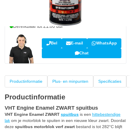
Vraag over dit product?
Neem contact op met onze specialisten
Bereikbaar tot 21:00 uur
Bel
E-mail
WhatsApp
Chat
Productinformatie
Plus- en minpunten
Specificaties
Productinformatie
VHT Engine Enamel ZWART spuitbus
VHT Engine Enamel ZWART
spuitbus
is een
hittebestendige
lak
om je motorblok te spuiten in een nieuwe kleur zwart. Doordat
deze
spuitbus motorblok verf zwart
bestand is tot 282°C blijft