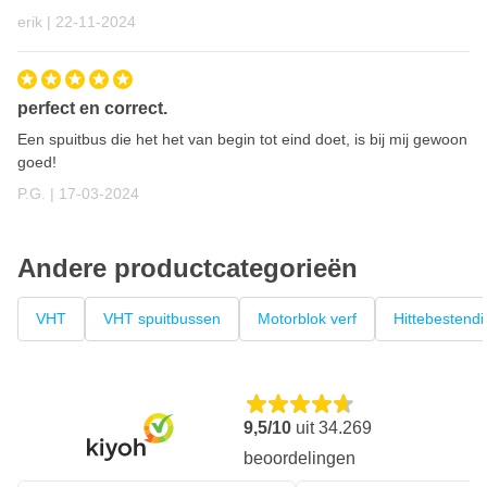
22 november 2024
erik |
22-11-2024
perfect en correct.
Een spuitbus die het het van begin tot eind doet, is bij mij gewoon
goed!
17 maart 2024
P.G. |
17-03-2024
Andere productcategorieën
VHT
VHT spuitbussen
Motorblok verf
Hittebestendi
9,5/10
uit
34.269
beoordelingen