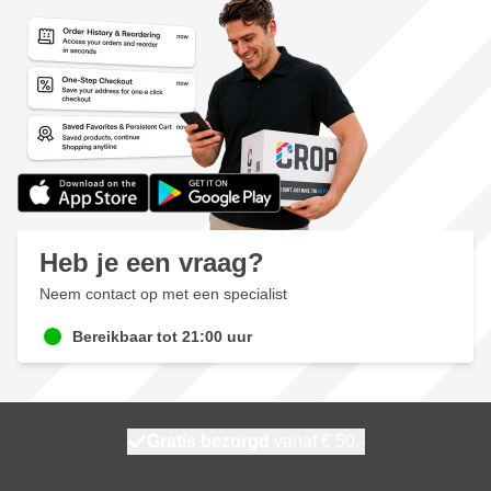
Heb je een vraag?
Neem contact op met een specialist
Bereikbaar tot 21:00 uur
100 dagen
Gratis bezorgd
vanaf € 50,-
morgen bezorgd