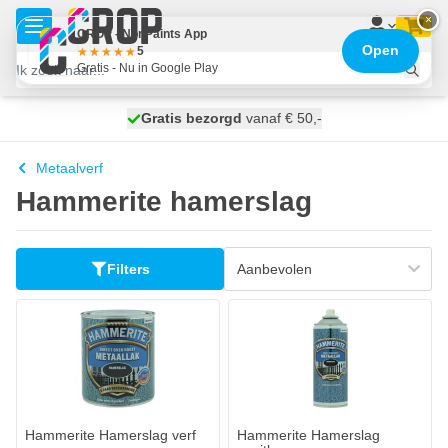
Ga naar de inhoud
×
CROP - NonPaints App
Open
5
Gratis - Nu in Google Play
100 dagen
Gratis bezorgd
vanaf € 50,-
morgen bezorgd
Metaalverf
Hammerite hamerslag
Filters
Hammerite Hamerslag verf
Hammerite Hamerslag spuitbus
€ 15,
€ 21,
44
42
Op voorraad
Op voorraad
Aantal
Aantal
Inhoud
Kleur
In mijn winkelwagen
In mijn wi
Hammerite Hamerslag verf
Hammerite Hamerslag