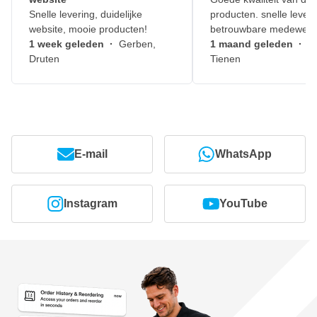
Snelle levering, duidelijke
producten. snelle leveri
website, mooie producten!
betrouwbare medewerk
1 week geleden
·
Gerben,
1 maand geleden
·
J
Druten
Tienen
E-mail
WhatsApp
Instagram
YouTube