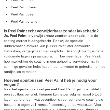
Peel Paint rood
Peel Paint blauw
Peel Paint geel
Peel Paint oranje
Is Peel Paint echt verwijderbaar zonder lakschade?
Ja, Peel Paint is verwijderbaar zonder lakschade
, mits de
coating correct is aangebracht. Dankzij de speciale
rubbercoating-formule kun je Peel Paint later eenvoudig
lostrekken, vergelijkbaar met wrapfolie. Belangrijk hierbij is dat er
voldoende lagen zijn aangebracht. Hoe meer lagen Peel Paint,
hoe makkelijker de coating in één geheel te verwijderen is. In
sommige gevallen helpt het om een ontvetter te gebruiken om de
randjes los te maken.
Hoeveel spuitbussen Peel Paint heb je nodig voor
velgen?
Voor het
spuiten van velgen met Peel Paint
geldt gemiddeld
één spuitbus per wiel. Hiermee kun je per velg minimaal 5 tot 6
lagen aanbrengen, wat essentieel is voor een sterke coating die
bestand is tegen vuil, remstof, steenslag en de wasstraat. Voor
een complete velgenset heb je dus doorgaans 4 spuitbussen