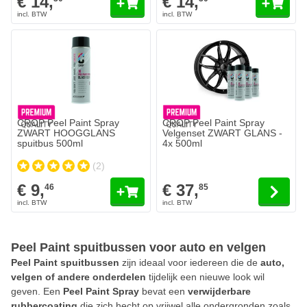
€ 14,
€ 14,
De prijs is afhankelijk van de ge
CROP Peel Paint Spray
CROP Peel Paint Spray
ZWART HOOGGLANS
Velgenset ZWART GLANS -
spuitbus 500ml
4x 500ml
(2)
€ 9,
€ 37,
46
85
Peel Paint spuitbussen voor auto en velgen
Peel Paint spuitbussen
zijn ideaal voor iedereen die de
auto,
velgen of andere onderdelen
tijdelijk een nieuwe look wil
geven. Een
Peel Paint Spray
bevat een
verwijderbare
rubbercoating
die zich hecht op vrijwel alle ondergronden zoals