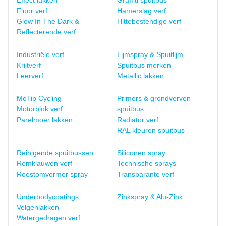
Effect lakken
Graffiti spuitbus
Fluor verf
Hamerslag verf
Glow In The Dark &
Hittebestendige verf
Reflecterende verf
Industriële verf
Lijmspray & Spuitlijm
Krijtverf
Spuitbus merken
Leerverf
Metallic lakken
MoTip Cycling
Primers & grondverven
Motorblok verf
spuitbus
Parelmoer lakken
Radiator verf
RAL kleuren spuitbus
Reinigende spuitbussen
Siliconen spray
Remklauwen verf
Technische sprays
Roestomvormer spray
Transparante verf
Underbodycoatings
Zinkspray & Alu-Zink
Velgenlakken
Watergedragen verf