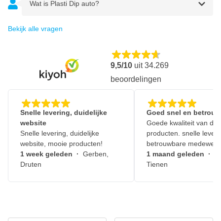
Wat is Plasti Dip auto?
Bekijk alle vragen
9,5/10
uit
34.269
beoordelingen
Snelle levering, duidelijke
Goed snel en betrouw
website
Goede kwaliteit van de
Snelle levering, duidelijke
producten. snelle leveri
website, mooie producten!
betrouwbare medewerk
1 week geleden
·
Gerben,
1 maand geleden
·
J
Druten
Tienen