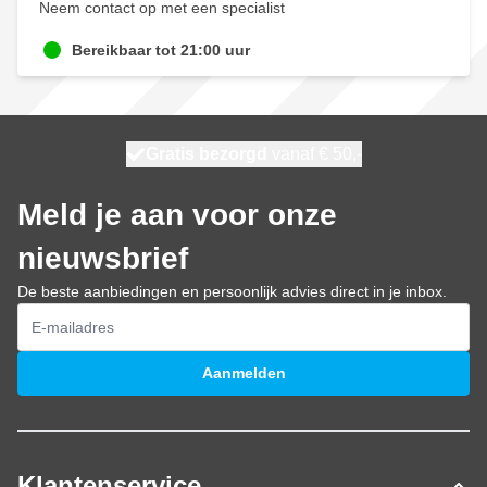
Neem contact op met een specialist
Bereikbaar tot 21:00 uur
100 dagen
Gratis bezorgd
vanaf € 50,-
morgen bezorgd
Meld je aan voor onze
nieuwsbrief
De beste aanbiedingen en persoonlijk advies direct in je inbox.
E-mailadres
Aanmelden
Klantenservice