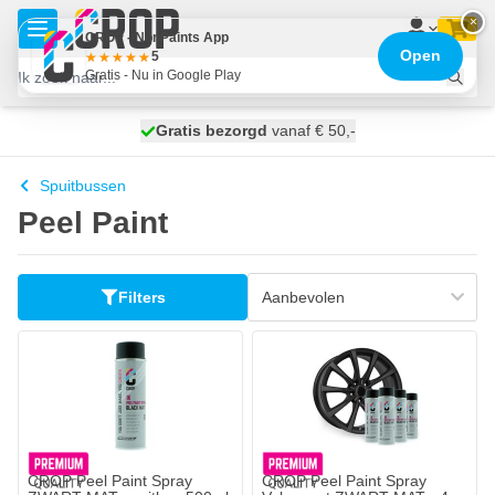
Ga naar de inhoud
×
CROP - NonPaints App
Open
5
Gratis - Nu in Google Play
100 dagen
Gratis bezorgd
vanaf € 50,-
morgen bezorgd
Spuitbussen
Peel Paint
Filters
De prijs is afhankelijk van de ge
CROP Peel Paint Spray
CROP Peel Paint Spray