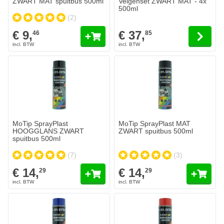
ZWART MAT spuitbus 500ml
Velgenset ZWART MAT - 4x
500ml
(2)
€ 9,
€ 37,
46
85
MoTip SprayPlast
MoTip SprayPlast MAT
HOOGGLANS ZWART
ZWART spuitbus 500ml
spuitbus 500ml
(7)
(3)
€ 14,
€ 14,
29
29