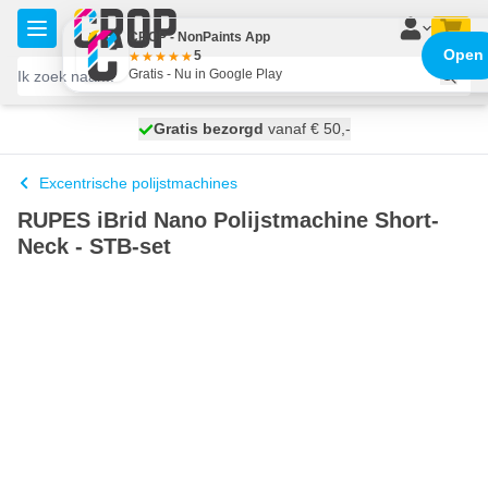
Ga naar de inhoud
CROP - NonPaints App
Open
5
Gratis - Nu in Google Play
100 dagen
Gratis bezorgd
vanaf € 50,-
morgen bezorgd
Excentrische polijstmachines
RUPES iBrid Nano Polijstmachine Short-
Neck - STB-set