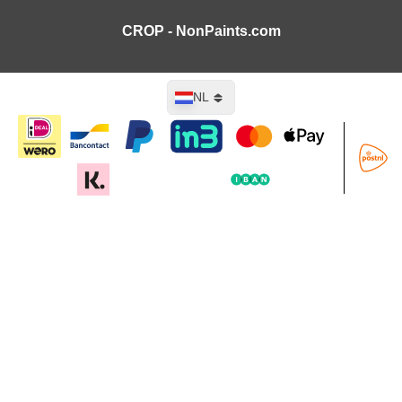
CROP - NonPaints.com
Taal
NL
In mijn winkelwagen