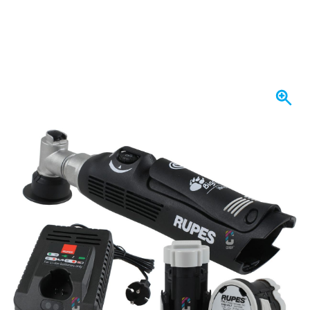
Op voorraad
€ 524,
67
incl. BTW
Aantal
In mijn winkelwagen
Voor 23:59 uur besteld,
morgen bezorgd
Gratis bezorgd
vanaf € 50,-
100 dagen
retourneren en ruilen
Klantbeoordeling:
9,5/10
(34.269 reviews)