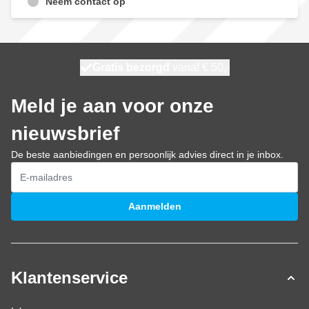
Neem contact op
100 dagen
Gratis bezorgd
vanaf € 50,-
morgen bezorgd
Meld je aan voor onze
nieuwsbrief
De beste aanbiedingen en persoonlijk advies direct in je inbox.
E-mailadres
Aanmelden
Klantenservice