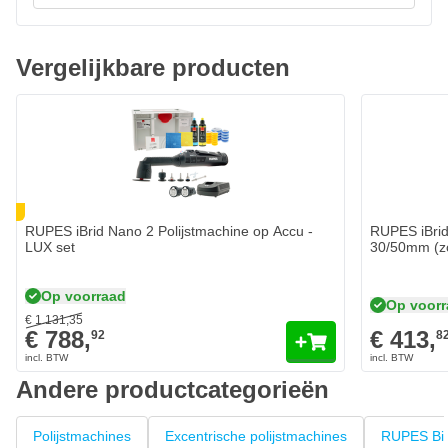
Licht in gewicht en egonomisch vormgegeven om met
slechts één hand te polijsten.
Vergelijkbare producten
Start/Stop hendel
Ergonomische hendel om de poetsmachine te starten of
stoppen.
NG
RUPES iBrid Nano 2 Polijstmachine op Accu -
RUPES iBrid
LUX set
30/50mm (zo
Op voorraad
Op voor
€ 1.131,
35
€ 788,
€ 413,
92
8
Andere productcategorieën
Polijstmachines
Excentrische polijstmachines
RUPES Big