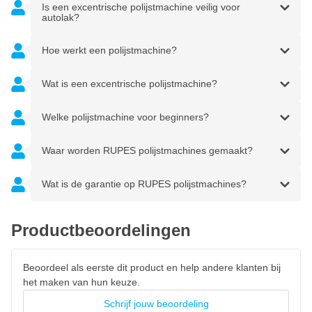
Is een excentrische polijstmachine veilig voor
LED-indicator
autolak?
Duidelijk indicator met LED lampen om de capaciteit van
Hoe werkt een polijstmachine?
de accu te controleren.
Beschermkap
Wat is een excentrische polijstmachine?
Voorkomt ongewenst contact met de lak tijdens het
Welke polijstmachine voor beginners?
polijsten.
Waar worden RUPES polijstmachines gemaakt?
97 graden hoek
Geoptimaliseerd voor de prestaties en het comfort van
Wat is de garantie op RUPES polijstmachines?
de poetser.
Aan/Uit en toerentalregelaar
Productbeoordelingen
Regel het toerental tijdens het polijsten in maarliefst 5
Beoordeel als eerste dit product en help andere klanten bij
standen.
het maken van hun keuze.
Compact en ergonomisch
Schrijf jouw beoordeling