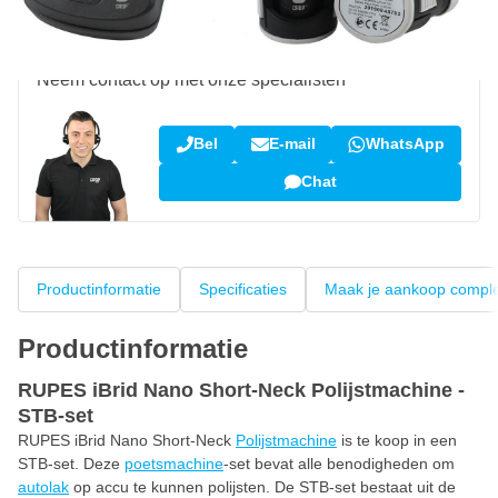
Vraag over dit product?
Neem contact op met onze specialisten
Bel
E-mail
WhatsApp
Chat
Productinformatie
Specificaties
Maak je aankoop compl
Productinformatie
RUPES iBrid Nano Short-Neck Polijstmachine -
STB-set
RUPES iBrid Nano Short-Neck
Polijstmachine
is te koop in een
STB-set. Deze
poetsmachine
-set bevat alle benodigheden om
autolak
op accu te kunnen polijsten. De STB-set bestaat uit de