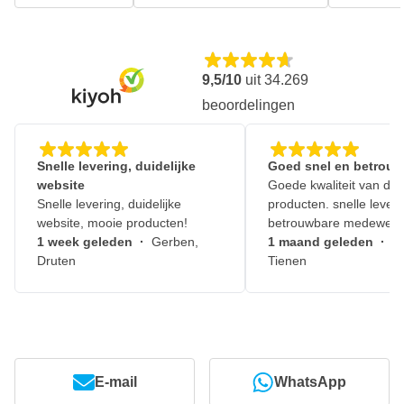
9,5/10
uit
34.269
beoordelingen
Snelle levering, duidelijke
Goed snel en betrouw
website
Goede kwaliteit van de
Snelle levering, duidelijke
producten. snelle leveri
website, mooie producten!
betrouwbare medewerk
1 week geleden
·
Gerben,
1 maand geleden
·
J
Druten
Tienen
E-mail
WhatsApp