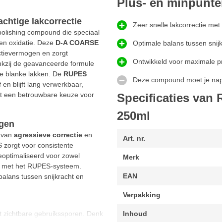
Plus- en minpunt
chtige lakcorrectie
Zeer snelle lakcorrectie met
olishing compound die speciaal
 en oxidatie. Deze
D-A COARSE
Optimale balans tussen snijk
ctievermogen en zorgt
Ontwikkeld voor maximale pr
ankzij de geavanceerde formule
rde blanke lakken. De
RUPES
Deze compound moet je napol
en blijft lang verwerkbaar,
het een betrouwbare keuze voor
Specificaties van
250ml
ogen
e van
agressieve correctie
en
Art. nr.
 zorgt voor consistente
geoptimaliseerd voor zowel
Merk
en met het RUPES-systeem.
EAN
 balans tussen snijkracht en
Verpakking
et zichtbare gebruikssporen. Denk
Inhoud