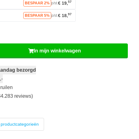
57
€ 19,
BESPAAR 2%
p/st.
97
€ 18,
BESPAAR 5%
p/st.
In mijn winkelwagen
andag bezorgd
,-
ruilen
4.283 reviews)
 productcategorieën