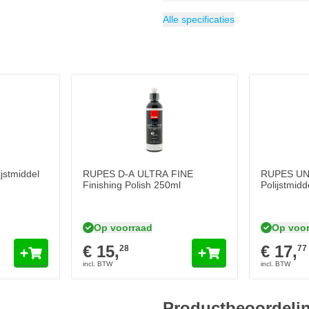
ing. Deze professionele polishing
Gewicht
Categorie
250 g
Polijstpasta
jstproces en bereidt de lak
Alle specificaties
s, motoren en andere gelakte
met een grove polijstschijf, zoals
 schuim polijstpad is hierbij
vermogen en zorgt voor een
n en lichte druk voor een strak
jstmiddel
RUPES D-A ULTRA FINE
RUPES UN
Finishing Polish 250ml
Polijstmid
Op voorraad
Op voor
€ 15,
€ 17,
28
77
Productbeoordeli