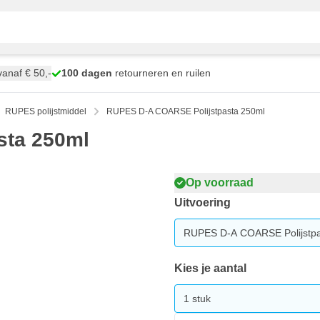
anaf € 50,-
100 dagen
retourneren en ruilen
RUPES polijstmiddel
RUPES D-A COARSE Polijstpasta 250ml
sta 250ml
Op voorraad
Uitvoering
RUPES D-A COARSE Polijstpa
Kies je aantal
1 stuk