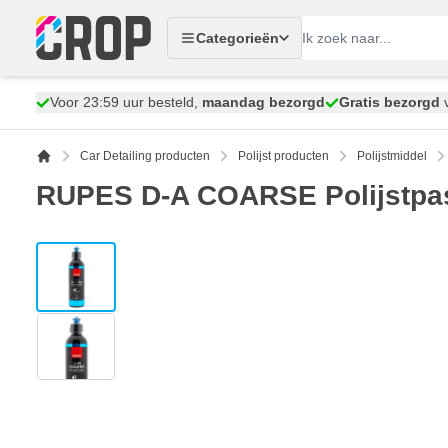
Ga naar de inhoud
Categorieën
Voor 23:59 uur besteld,
maandag bezorgd
Gratis bezorgd
v
Car Detailing producten
Polijst producten
Polijstmiddel
RUPES D-A COARSE Polijstpa
View larger image
View larger image