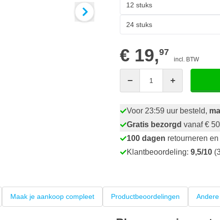
12 stuks
24 stuks
€ 19,
97
incl. BTW
Aantal
Voor 23:59 uur besteld,
ma
Gratis bezorgd
vanaf € 50
100 dagen
retourneren en 
Klantbeoordeling:
9,5/10
(3
Maak je aankoop compleet
Productbeoordelingen
Andere