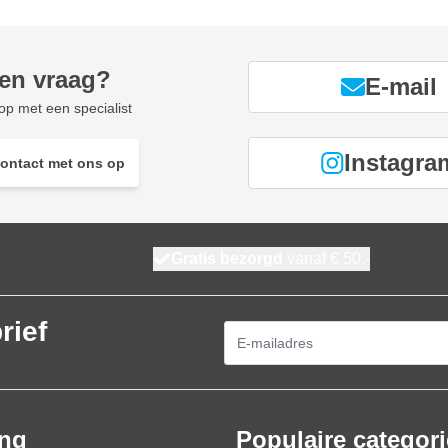
een vraag?
E-mail
p met een specialist
Instagra
ontact met ons op
Gratis bezorgd
vanaf € 50,-
rief
E-mailadres
ing
Populaire categor