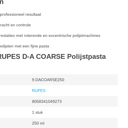
en
 professioneel resultaat
racht en controle
estaties met roterende en excentrische polijstmachines
ijsten met een fijne pasta
 RUPES D-A COARSE Polijstpasta
9.DACOARSE250
RUPES
8058341049273
1 stuk
250 ml