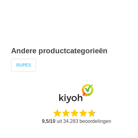
Ideaal als eerste stap in polijstproces
Perfect te combineren met grove polijstpads
Andere productcategorieën
RUPES
9,5/10
uit
34.283
beoordelingen