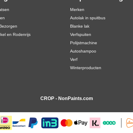
atsen
Merken
den
Autolak in spuitbus
Bezorgen
Blanke lak
rkel en Rodenrijs
Verfspuiten
Polijstmachine
Autoshampoo
Verf
Winterproducten
CROP - NonPaints.com