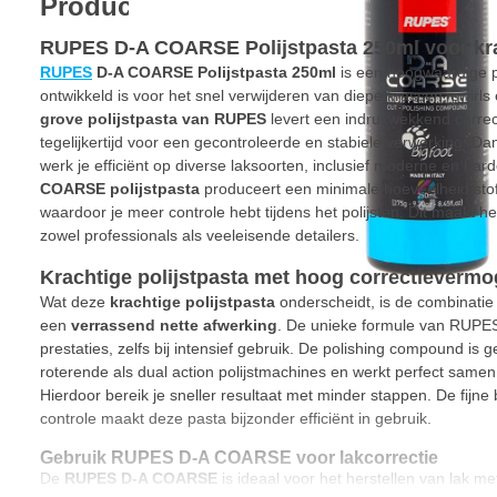
Productinformatie
RUPES D-A COARSE Polijstpasta 250ml voor kra
RUPES
D-A COARSE Polijstpasta 250ml
is een hoogwaardige p
ontwikkeld is voor het snel verwijderen van diepe krassen, swirls
grove polijstpasta van RUPES
levert een indrukwekkend corre
tegelijkertijd voor een gecontroleerde en stabiele verwerking. D
werk je efficiënt op diverse laksoorten, inclusief moderne en ha
COARSE polijstpasta
produceert een minimale hoeveelheid stof 
waardoor je meer controle hebt tijdens het polijsten. Dit maakt 
zowel professionals als veeleisende detailers.
Krachtige polijstpasta met hoog correctieverm
Wat deze
krachtige polijstpasta
onderscheidt, is de combinati
een
verrassend nette afwerking
. De unieke formule van RUPES
prestaties, zelfs bij intensief gebruik. De polishing compound is 
roterende als dual action polijstmachines en werkt perfect sam
Hierdoor bereik je sneller resultaat met minder stappen. De fijne
controle maakt deze pasta bijzonder efficiënt in gebruik.
Gebruik RUPES D-A COARSE voor lakcorrectie
De
RUPES D-A COARSE
is ideaal voor het herstellen van lak m