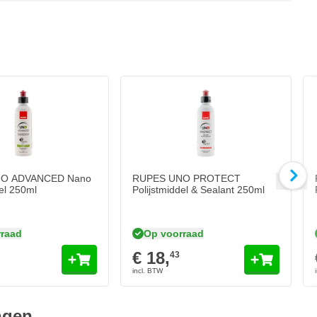
O ADVANCED Nano
RUPES UNO PROTECT
del 250ml
Polijstmiddel & Sealant 250ml
raad
Op voorraad
€ 18,
43
ngen