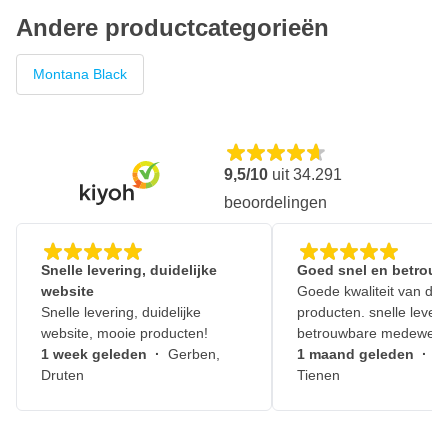
Andere productcategorieën
Montana Black
9,5/10
uit
34.291
beoordelingen
Snelle levering, duidelijke
Goed snel en betrouw
website
Goede kwaliteit van de
Snelle levering, duidelijke
producten. snelle leveri
website, mooie producten!
betrouwbare medewerk
1 week geleden
·
Gerben,
1 maand geleden
·
J
Druten
Tienen