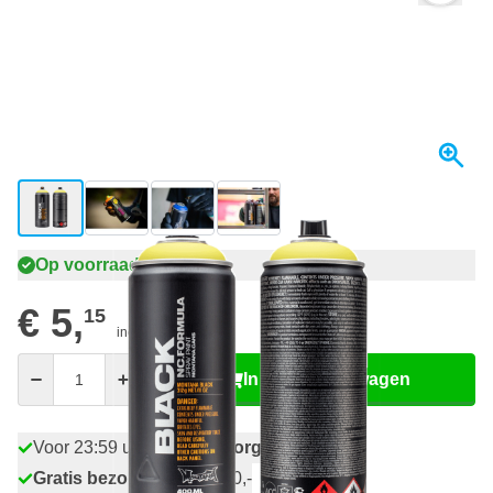
View larger image
View larger image
View larger image
View larger image
Op voorraad
€ 5,
15
incl. BTW
Aantal
In mijn winkelwagen
Voor 23:59 uur besteld,
morgen bezorgd
Gratis bezorgd
vanaf € 50,-