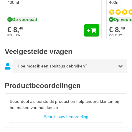
400ml
400ml
Op voorraad
Op voor
€ 8,
€ 8,
48
48
Veelgestelde vragen
Hoe moet ik een spuitbus gebruiken?
Productbeoordelingen
Beoordeel als eerste dit product en help andere klanten bij
het maken van hun keuze.
Schrijf jouw beoordeling