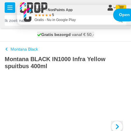
Ga naar de inhoud
CROP - NonPaints App
Open
5
Gratis - Nu in Google Play
100 dagen
Gratis bezorgd
vanaf € 50,-
morgen bezorgd
Montana Black
Montana BLACK IN1000 Infra Yellow
spuitbus 400ml