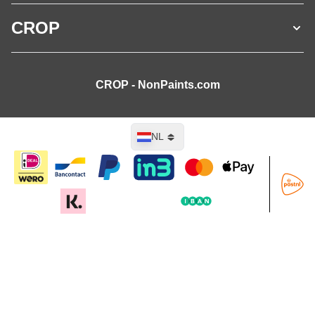
CROP
CROP - NonPaints.com
Taal
NL
In mijn winkelwagen