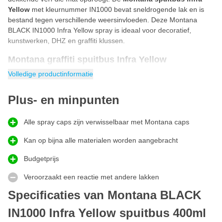
Yellow
met kleurnummer IN1000 bevat sneldrogende lak en is
bestand tegen verschillende weersinvloeden. Deze Montana
BLACK IN1000 Infra Yellow spray is ideaal voor decoratief,
kunstwerken, DHZ en graffiti klussen.
Montana graffiti spuitbus Infra Yellow
Montana graffiti spuitbus Infra Yellow
uit de BLACK-serie zit
Volledige productinformatie
verpakt in een hoge druk spray. Doordat de Montana BLACK
spuitbus een high pressure spray is kan je de graffiti verf onder
Plus- en minpunten
hoge druk spuiten. Deze Montana BLACK Infra Yellow IN1000
spuitbus lak droogt mat en snel op, ook bij koude temperaturen.
Alle spray caps zijn verwisselbaar met Montana caps
Dankzij de speciale anti-drip formule voorkom je zakkers!
Hoe Montana BLACK spuitbus gebruiken?
Kan op bijna alle materialen worden aangebracht
De Montana BLACK spuitbus is ontzettend makkelijk te gebruiken
Budgetprijs
door iedereen. Met onderstaand stappenplan gebruik jij de
Montana BLACK spray op de juiste manier.
Veroorzaakt een reactie met andere lakken
Verwijder de spraycap van de spuitbus.
Specificaties van Montana BLACK
Haal de veiligheidring onder de spraycap vandaan.
Spuitbus voor gebruik 3 minuten lang goed schudden.
IN1000 Infra Yellow spuitbus 400ml
Plaats de spraycap terug op de spuitbus.