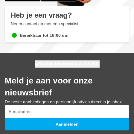
Heb je een vraag?
Neem contact op met een specialist
Bereikbaar tot 18:00 uur
100 dagen
Gratis bezorgd
vanaf € 50,-
maandag bezorgd
Meld je aan voor onze
nieuwsbrief
De beste aanbiedingen en persoonlijk advies direct in je inbox.
E-mailadres
Aanmelden