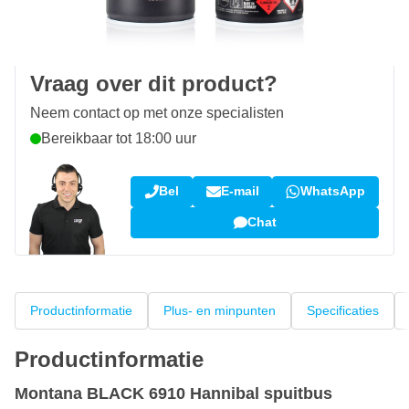
100 dagen
retourneren en ruilen
Klantbeoordeling:
9,5/10
(34.283 reviews)
Vraag over dit product?
Neem contact op met onze specialisten
Bereikbaar tot 18:00 uur
Bel
E-mail
WhatsApp
Chat
Productinformatie
Plus- en minpunten
Specificaties
Productinformatie
Montana BLACK 6910 Hannibal spuitbus