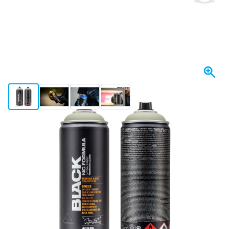
View larger image
View larger image
View larger image
View larger image
Op voorraad
€ 4,
88
incl. BTW
Aantal
In mijn winkelwagen
Voor 23:59 uur besteld,
maandag bezorgd
Gratis bezorgd
vanaf € 50,-