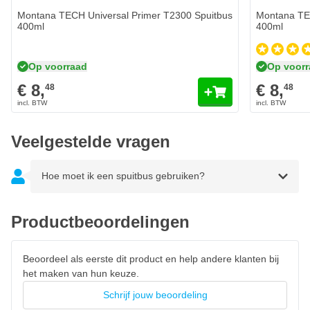
Montana TECH Universal Primer T2300 Spuitbus
Montana TE
400ml
400ml
Op voorraad
Op voor
€ 8,
€ 8,
48
48
Veelgestelde vragen
Hoe moet ik een spuitbus gebruiken?
Productbeoordelingen
Beoordeel als eerste dit product en help andere klanten bij
het maken van hun keuze.
Schrijf jouw beoordeling