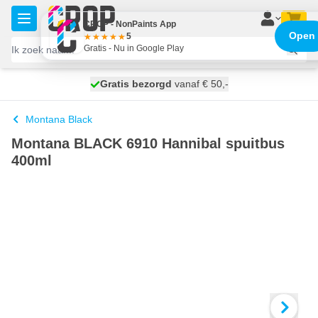
Ga naar de inhoud
CROP - NonPaints App
Open
5
Gratis - Nu in Google Play
100 dagen
Gratis bezorgd
vanaf € 50,-
maandag bezorgd
Montana Black
Montana BLACK 6910 Hannibal spuitbus
400ml