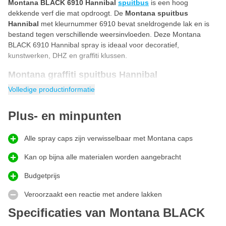
Montana BLACK 6910 Hannibal
spuitbus
is een hoog
dekkende verf die mat opdroogt. De
Montana spuitbus
Hannibal
met kleurnummer 6910 bevat sneldrogende lak en is
bestand tegen verschillende weersinvloeden. Deze Montana
BLACK 6910 Hannibal spray is ideaal voor decoratief,
kunstwerken, DHZ en graffiti klussen.
Montana graffiti spuitbus Hannibal
Montana graffiti spuitbus Hannibal
uit de BLACK-serie zit
Volledige productinformatie
verpakt in een hoge druk spray. Doordat de Montana BLACK
spuitbus een high pressure spray is kan je de graffiti verf onder
Plus- en minpunten
hoge druk spuiten. Deze Montana BLACK Hannibal 6910
spuitbus lak droogt mat en snel op, ook bij koude temperaturen.
Alle spray caps zijn verwisselbaar met Montana caps
Dankzij de speciale anti-drip formule voorkom je zakkers!
Hoe Montana BLACK spuitbus gebruiken?
Kan op bijna alle materialen worden aangebracht
De Montana BLACK spuitbus is ontzettend makkelijk te gebruiken
Budgetprijs
door iedereen. Met onderstaand stappenplan gebruik jij de
Montana BLACK spray op de juiste manier.
Veroorzaakt een reactie met andere lakken
Verwijder de spraycap van de spuitbus.
Specificaties van Montana BLACK
Haal de veiligheidring onder de spraycap vandaan.