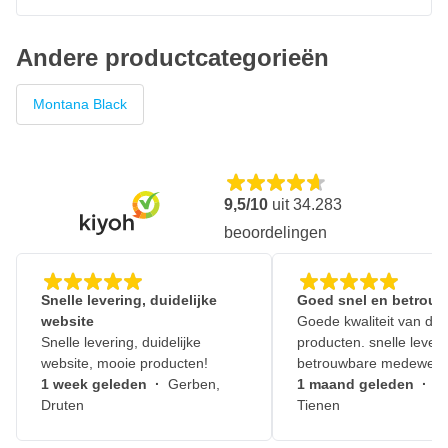
Andere productcategorieën
Montana Black
9,5/10
uit
34.283
beoordelingen
Snelle levering, duidelijke
Goed snel en betrouw
website
Goede kwaliteit van de
Snelle levering, duidelijke
producten. snelle leveri
website, mooie producten!
betrouwbare medewerk
1 week geleden
·
Gerben,
1 maand geleden
·
J
Druten
Tienen