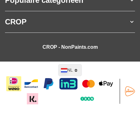
Populaire categorieën
CROP
CROP - NonPaints.com
Taal
NL
In mijn winkelwagen