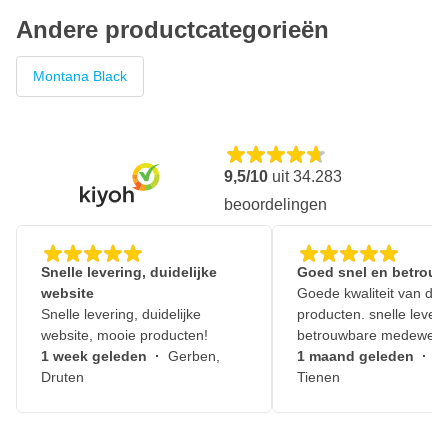
Andere productcategorieën
Montana Black
9,5/10
uit
34.283
beoordelingen
Snelle levering, duidelijke
Goed snel en betrouw
website
Goede kwaliteit van de
Snelle levering, duidelijke
producten. snelle leveri
website, mooie producten!
betrouwbare medewerk
1 week geleden
·
Gerben,
1 maand geleden
·
J
Druten
Tienen