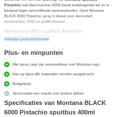
Pistachio
met kleurnummer 6000 bevat sneldrogende lak en is
bestand tegen verschillende weersinvloeden. Deze Montana
BLACK 6000 Pistachio spray is ideaal voor decoratief,
kunstwerken, DHZ en graffiti klussen.
Montana graffiti spuitbus Pistachio
Montana graffiti spuitbus Pistachio
uit de BLACK-serie zit
Volledige productinformatie
verpakt in een hoge druk spray. Doordat de Montana BLACK
spuitbus een high pressure spray is kan je de graffiti verf onder
Plus- en minpunten
hoge druk spuiten. Deze Montana BLACK Pistachio 6000
spuitbus lak droogt mat en snel op, ook bij koude temperaturen.
Alle spray caps zijn verwisselbaar met Montana caps
Dankzij de speciale anti-drip formule voorkom je zakkers!
Hoe Montana BLACK spuitbus gebruiken?
Kan op bijna alle materialen worden aangebracht
De Montana BLACK spuitbus is ontzettend makkelijk te gebruiken
Budgetprijs
door iedereen. Met onderstaand stappenplan gebruik jij de
Montana BLACK spray op de juiste manier.
Veroorzaakt een reactie met andere lakken
Verwijder de spraycap van de spuitbus.
Specificaties van Montana BLACK
Haal de veiligheidring onder de spraycap vandaan.
Spuitbus voor gebruik 3 minuten lang goed schudden.
6000 Pistachio spuitbus 400ml
Plaats de spraycap terug op de spuitbus.