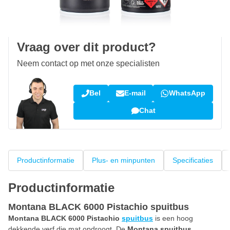
100 dagen
retourneren en ruilen
Klantbeoordeling:
9,5/10
(34.283 reviews)
Vraag over dit product?
Neem contact op met onze specialisten
Bel
E-mail
WhatsApp
Chat
Productinformatie
Plus- en minpunten
Specificaties
Productinformatie
Montana BLACK 6000 Pistachio spuitbus
Montana BLACK 6000 Pistachio
spuitbus
is een hoog
dekkende verf die mat opdroogt. De
Montana spuitbus