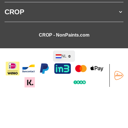
CROP
CROP - NonPaints.com
Taal
NL
In mijn winkelwagen