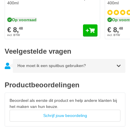
400ml
400ml
Op voorraad
Op voor
€ 8,
€ 8,
48
48
Veelgestelde vragen
Hoe moet ik een spuitbus gebruiken?
Productbeoordelingen
Beoordeel als eerste dit product en help andere klanten bij
het maken van hun keuze.
Schrijf jouw beoordeling