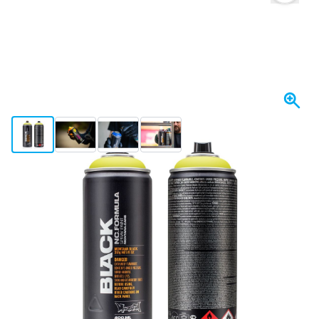
View larger image
View larger image
View larger image
View larger image
Op voorraad
€ 4,
88
incl. BTW
Aantal
In mijn winkelwagen
Voor 23:59 uur besteld,
maandag bezorgd
Gratis bezorgd
vanaf € 50,-