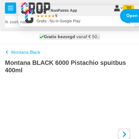
Ga naar de inhoud
CROP - NonPaints App
Open
5
Gratis - Nu in Google Play
100 dagen
Gratis bezorgd
vanaf € 50,-
maandag bezorgd
Montana Black
Montana BLACK 6000 Pistachio spuitbus
400ml