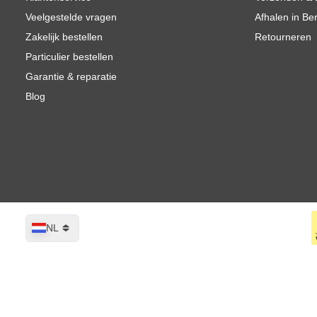
Veelgestelde vragen
Afhalen in Be
Zakelijk bestellen
Retourneren
Particulier bestellen
Garantie & reparatie
Blog
Taal
NL
Montana BLACK 5210 Lenor spuitbus
Op voorraad