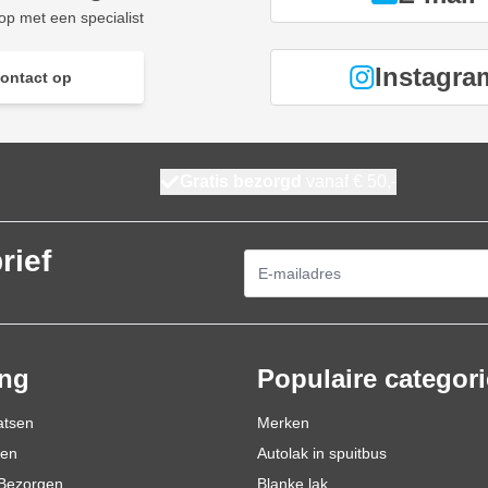
p met een specialist
Instagra
ontact op
Gratis bezorgd
vanaf € 50,-
rief
E-mailadres
ing
Populaire categor
atsen
Merken
den
Autolak in spuitbus
Bezorgen
Blanke lak