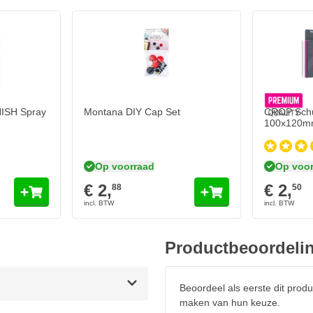
H Spray Spuitbussen - 400ml
In mijn winkelwagen
ISH Spray
Montana DIY Cap Set
CROP Schuu
100x120m
Op voorraad
Op voor
€ 2,
€ 2,
88
50
Productbeoordeli
Beoordeel als eerste dit produ
maken van hun keuze.