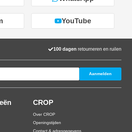
m
YouTube
100 dagen
retourneren en ruilen
Aanmelden
ieën
CROP
Over CROP
Openingstijden
Contact & adresgegevens