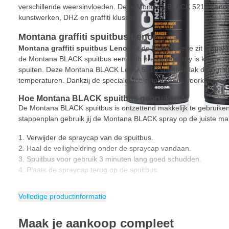
verschillende weersinvloeden. Deze Montana BLACK 5210 Lenor sp
kunstwerken, DHZ en graffiti klussen.
Montana graffiti spuitbus Lenor
Montana graffiti spuitbus Lenor
uit de BLACK-serie zit verpak
de Montana BLACK spuitbus een high pressure spray is kan je de 
spuiten. Deze Montana BLACK Lenor 5210 spuitbus lak droogt ma
temperaturen. Dankzij de speciale anti-drip formule voorkom je z
Hoe Montana BLACK spuitbus gebruiken?
De Montana BLACK spuitbus is ontzettend makkelijk te gebruike
stappenplan gebruik jij de Montana BLACK spray op de juiste man
Verwijder de spraycap van de spuitbus.
Haal de veiligheidring onder de spraycap vandaan.
Spuitbus voor gebruik 3 minuten lang goed schudden.
Plaats de spraycap terug op de spuitbus.
Spuit meerdere dunne lagen tot de gewenste dekking behaald i
van 30cm tot het oppervlak.
Volledige productinformatie
Klaar met spuiten? Draai de spray om en spuit de cap schoon to
Kenmerken Montana BLACK 5210 Lenor
Maak je aankoop compleet