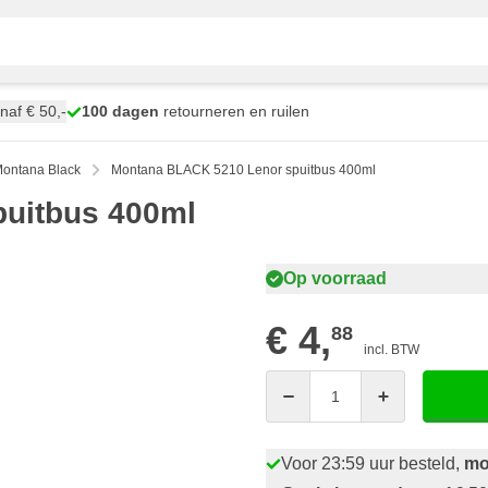
naf € 50,-
100 dagen
retourneren en ruilen
ontana Black
Montana BLACK 5210 Lenor spuitbus 400ml
uitbus 400ml
Op voorraad
€ 4,
88
incl. BTW
Aantal
Voor 23:59 uur besteld,
mo