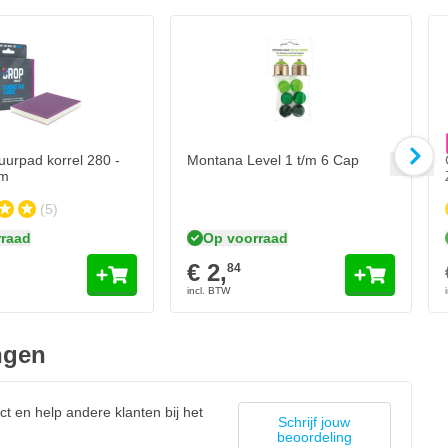
C
€ 
Aan
Ui
rpad korrel 280 -
Montana Level 1 t/m 6 Cap
m
(5)
raad
Op voorraad
€ 2,
84
ngen
ct en help andere klanten bij het
Schrijf jouw
beoordeling