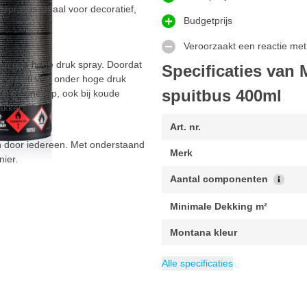
ray is ideaal voor decoratief,
Budgetprijs
Veroorzaakt een reactie met
t in een hoge druk spray. Doordat
Specificaties van
graffiti verf onder hoge druk
spuitbus 400ml
t en snel op, ook bij koude
akkers!
Art. nr.
n door iedereen. Met onderstaand
Merk
ier.
Aantal componenten
Minimale Dekking m²
Montana kleur
s. Houd hierbij een afstand aan
Gewicht
Maximale Dekking m²
EAN
Inhoud
Glansgraad
Categorie
4048500263996
400 ml
400 g
Graffiti spuitbus
Mat
2 m²
Alle specificaties
t er enkel drijfgas uit komt.