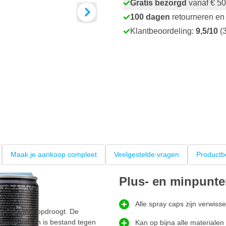
Gratis bezorgd
vanaf € 50
100 dagen
retourneren en 
Klantbeoordeling:
9,5/10
(3
Maak je aankoop compleet
Veelgestelde vragen
Productb
Plus- en minpunt
Alle spray caps zijn verwis
erf die mat opdroogt. De
ende lak en is bestand tegen
Kan op bijna alle materiale