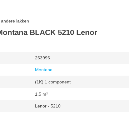
 andere lakken
 Montana BLACK 5210 Lenor
263996
Montana
(1K) 1 component
1.5 m²
Lenor - 5210