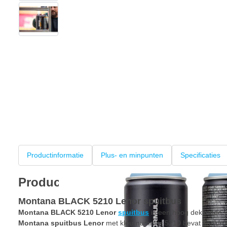
View larger image
Productinformatie
Plus- en minpunten
Specificaties
Productinformatie
Montana BLACK 5210 Lenor spuitbus
Montana BLACK 5210 Lenor
spuitbus
is een hoog dekkende v
Montana spuitbus Lenor
met kleurnummer 5210 bevat sneldrog