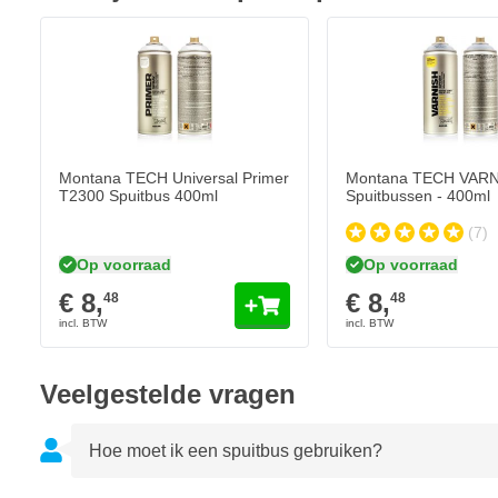
Slijtvaste verf
Montana TECH VARNIS
€ 8,
48
Lak droogt mat op
Op voorraad
Nitro-combi verf
Aantal
Glansgraad
Lak is bestand tegen weer en wind
Sneldrogend
Montana TECH Universal Primer
Montana TECH VARN
Spuitbus met hoge druk
T2300 Spuitbus 400ml
Spuitbussen - 400ml
(7)
Op voorraad
Op voorraad
€ 8,
€ 8,
48
48
Veelgestelde vragen
Hoe moet ik een spuitbus gebruiken?