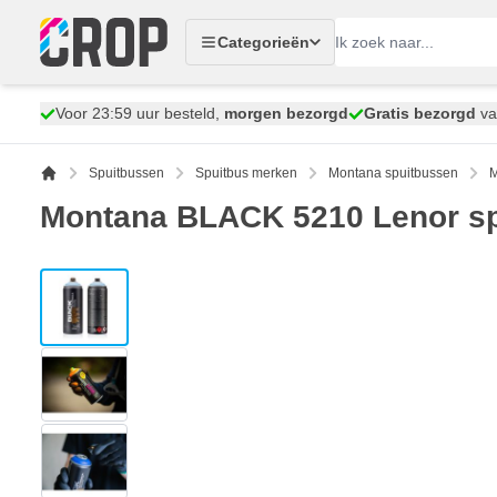
Ga naar de inhoud
Categorieën
Voor 23:59 uur besteld,
morgen bezorgd
Gratis bezorgd
va
Spuitbussen
Spuitbus merken
Montana spuitbussen
M
Montana BLACK 5210 Lenor sp
View larger image
View larger image
View larger image