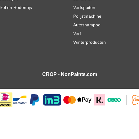
rkel en Rodenrijs
Verfspuiten
Polijstmachine
Autoshampoo
Verf
Winterproducten
CROP - NonPaints.com
 400ml
€ 4