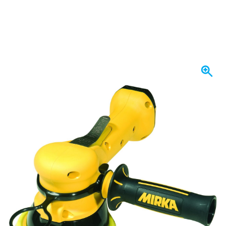
Op voorraad
€ 527,
62
incl. BTW
Aantal
In mijn winkelwagen
Voor 23:59 uur besteld,
maandag bezorgd
Gratis bezorgd
vanaf € 50,-
100 dagen
retourneren en ruilen
Klantbeoordeling:
9,5/10
(34.283 reviews)