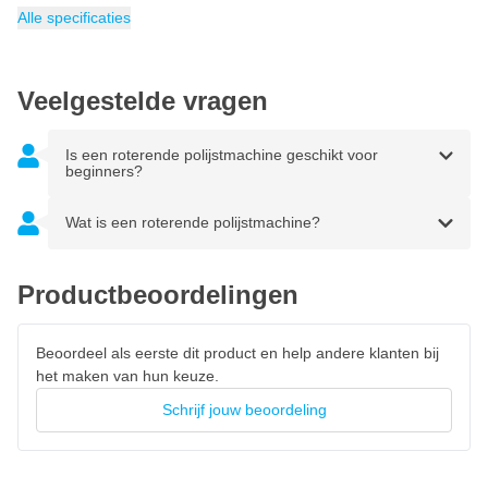
Minimum toerental
Inhoud
Verpakking
Gewicht
Luchtverbruik
EAN
Voedingsbron
Wattage (Watt)
Categorie
6416868932409
2.5 kg
1.23 kg
Roterende polijstmachines
1 stuk
594 liter per minuut
Perslucht
343 W
10000 omw/min
Alle specificaties
Gewicht: 1.23 kg
De MIRKA ROP2-512NV poetsmachine en polijstmachine wordt
zonder polijstspons en poetsmiddel geleverd. Deze kunt u naar
Veelgestelde vragen
uw persoonlijke voorkeur op onze website te bestellen.
Is een roterende polijstmachine geschikt voor
beginners?
Wat is een roterende polijstmachine?
Productbeoordelingen
Beoordeel als eerste dit product en help andere klanten bij
het maken van hun keuze.
Schrijf jouw beoordeling