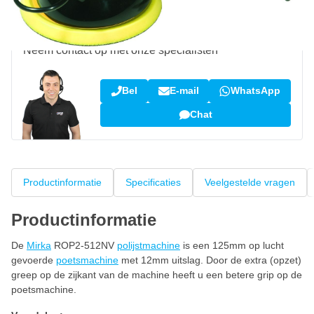
Vraag over dit product?
Neem contact op met onze specialisten
Bel
E-mail
WhatsApp
Chat
Productinformatie
Specificaties
Veelgestelde vragen
Productinformatie
De
Mirka
ROP2-512NV
polijstmachine
is een 125mm op lucht
gevoerde
poetsmachine
met 12mm uitslag. Door de extra (opzet)
greep op de zijkant van de machine heeft u een betere grip op de
poetsmachine.