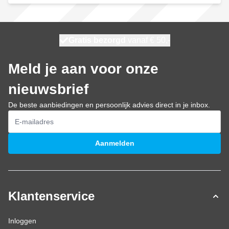
100 dagen
Gratis bezorgd
vanaf € 50,-
maandag bezorgd
Meld je aan voor onze
nieuwsbrief
De beste aanbiedingen en persoonlijk advies direct in je inbox.
E-mailadres
Aanmelden
Klantenservice
Inloggen