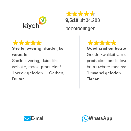
9,5/10
uit
34.283
beoordelingen
Snelle levering, duidelijke
Goed snel en betrouw
website
Goede kwaliteit van de
Snelle levering, duidelijke
producten. snelle leveri
website, mooie producten!
betrouwbare medewerk
1 week geleden
·
Gerben,
1 maand geleden
·
J
Druten
Tienen
E-mail
WhatsApp