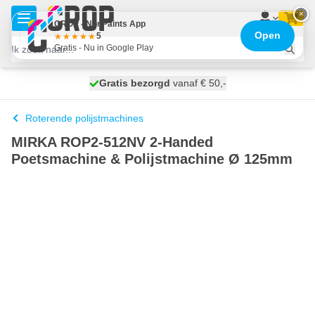
Ga naar de inhoud
×
CROP - NonPaints App
Open
5
Gratis - Nu in Google Play
100 dagen
Gratis bezorgd
vanaf € 50,-
maandag bezorgd
Roterende polijstmachines
MIRKA ROP2-512NV 2-Handed
Poetsmachine & Polijstmachine Ø 125mm