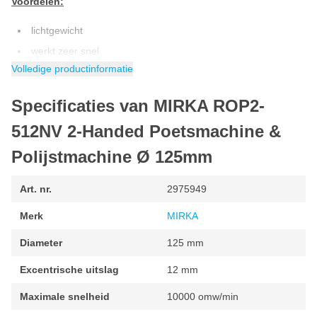
Voordelen:
lichtgewicht
werkt zeer snel
Volledige productinformatie
zeer stil in gebruik
geen hologrammen
Specificaties van MIRKA ROP2-
de
schuurmachine
heeft een perfecte ergonomie
512NV 2-Handed Poetsmachine &
makkelijk op te bergen door de ophangbeugel
Polijstmachine Ø 125mm
Technische gegevens:
Art. nr.
2975949
Afmeting steunschijf: 125 mm
Uitslag: 12 mm
Merk
MIRKA
RPM: 10.000 RPM
Diameter
125 mm
Vermogen: 343 W
Excentrische uitslag
12 mm
Luchtverbruik: 594 L / min
Geluidsniveau: 81 dB(A)
Maximale snelheid
10000 omw/min
Vibratieniveau: 5.8 m/s²