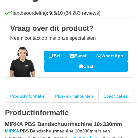
100 dagen
retourneren en ruilen
Klantbeoordeling:
9,5/10
(34.283 reviews)
Vraag over dit product?
Neem contact op met onze specialisten
Bel
E-mail
WhatsApp
Chat
Productinformatie
Plus- en minpunten
Specificaties
Productinformatie
MIRKA PBS Bandschuurmachine 10x330mm
MIRKA
PBS Bandschuurmachine 10x330mm
is een
ergonomisch en slim ontworpen
schuurmachine
voor smalle