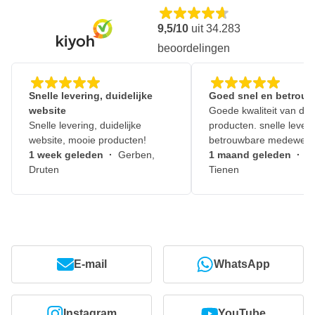
9,5/10
uit
34.283
beoordelingen
Snelle levering, duidelijke
Goed snel en betrouw
website
Goede kwaliteit van de
Snelle levering, duidelijke
producten. snelle leveri
website, mooie producten!
betrouwbare medewerk
1 week geleden
·
Gerben,
1 maand geleden
·
J
Druten
Tienen
E-mail
WhatsApp
Instagram
YouTube