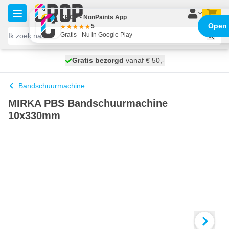
Ga naar de inhoud
CROP - NonPaints App
Open
5
Gratis - Nu in Google Play
100 dagen
Gratis bezorgd
vanaf € 50,-
morgen bezorgd
Bandschuurmachine
MIRKA PBS Bandschuurmachine
10x330mm