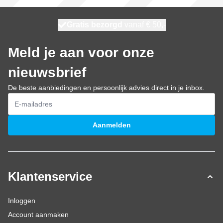
100 dagen
Gratis bezorgd
vanaf € 50,-
morgen bezorgd
Meld je aan voor onze
nieuwsbrief
De beste aanbiedingen en persoonlijk advies direct in je inbox.
E-mailadres
Aanmelden
Klantenservice
Inloggen
Account aanmaken