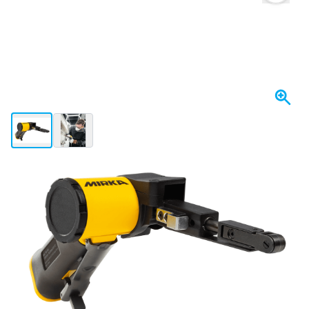
View larger image
View larger image
Op voorraad
€ 296,
72
incl. BTW
Aantal
In mijn winkelwagen
Voor 23:59 uur besteld,
morgen bezorgd
Gratis bezorgd
vanaf € 50,-