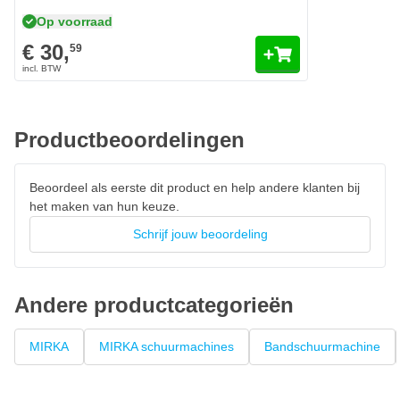
610 luchtverbruik per minuut
Op voorraad
0.81 kg
€ 30,
59
Rubber beklede handvat
Productbeoordelingen
Beoordeel als eerste dit product en help andere klanten bij
het maken van hun keuze.
Schrijf jouw beoordeling
Andere productcategorieën
MIRKA
MIRKA schuurmachines
Bandschuurmachine