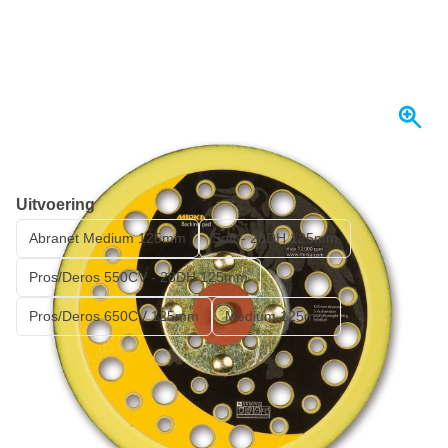
Op voorraad
Uitvoering
Abranet Medium 125mm
Soft - 28DH 125mm
Pros/Deros 550CV - 28DH 125mm
Pros/Deros 650CV 125mm
Medium 125mm
€ 54,
14
incl. BTW
Aantal
In mijn winkelwagen