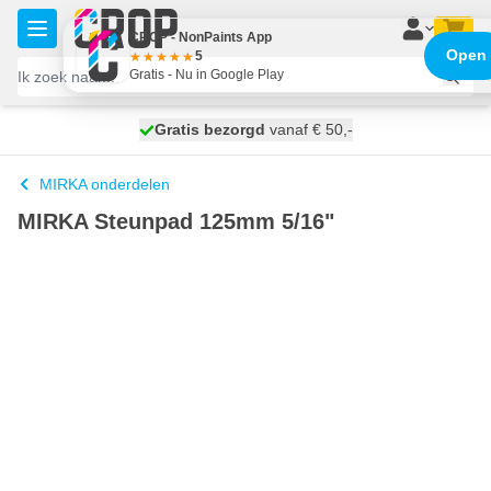
Ga naar de inhoud
CROP - NonPaints App
Open
5
Gratis - Nu in Google Play
100 dagen
Gratis bezorgd
vanaf € 50,-
maandag bezorgd
MIRKA onderdelen
MIRKA Steunpad 125mm 5/16"