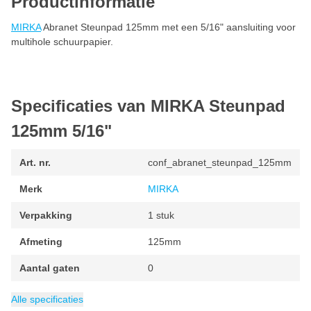
Productinformatie
MIRKA
Abranet Steunpad 125mm met een 5/16" aansluiting voor
multihole schuurpapier.
Specificaties van MIRKA Steunpad
125mm 5/16"
Art. nr.
conf_abranet_steunpad_125mm
Merk
MIRKA
Verpakking
1 stuk
Afmeting
125mm
Aantal gaten
0
Diameter
Categorie
125 mm
Steunschijven
Alle specificaties