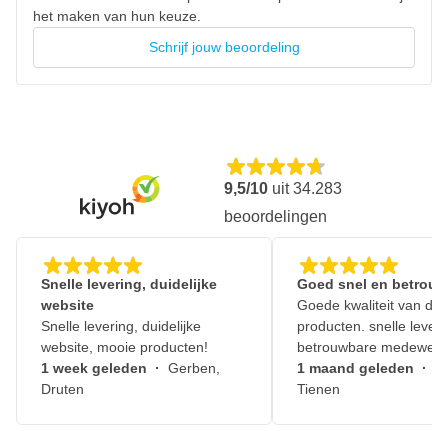
het maken van hun keuze.
Schrijf jouw beoordeling
9,5/10
uit
34.283
beoordelingen
Snelle levering, duidelijke
Goed snel en betrouw
website
Goede kwaliteit van de
Snelle levering, duidelijke
producten. snelle leveri
website, mooie producten!
betrouwbare medewerk
1 week geleden
·
Gerben,
1 maand geleden
·
J
Druten
Tienen