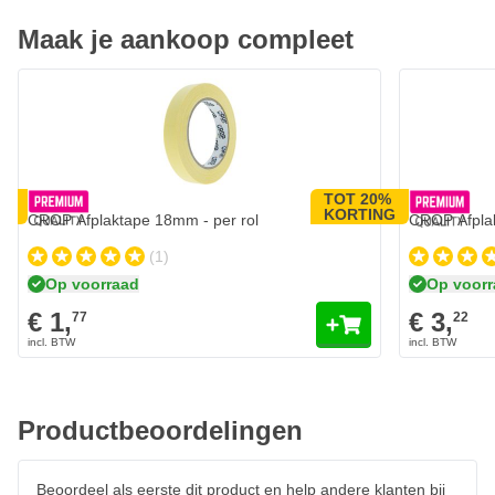
Maak je aankoop compleet
0%
TOT 20%
NG
KORTING
CROP Afplaktape 18mm - per rol
CROP Afplak
(1)
Op voorraad
Op voor
€ 1,
€ 3,
77
22
Productbeoordelingen
Beoordeel als eerste dit product en help andere klanten bij