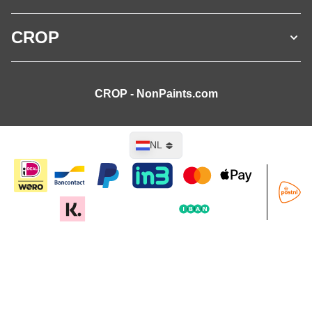
CROP
CROP - NonPaints.com
Taal
NL
In mijn winkelwagen