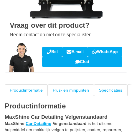
100 dagen
retourneren en ruilen
Klantbeoordeling:
9,5/10
(34.291 reviews)
Vraag over dit product?
Neem contact op met onze specialisten
Bel
E-mail
WhatsApp
Chat
Productinformatie
Plus- en minpunten
Specificaties
Productinformatie
MaxShine Car Detailing Velgenstandaard
MaxShine
Car Detailing
Velgenstandaard
is het ultieme
hulpmiddel om makkelijk velgen te polijsten, coaten, repareren,