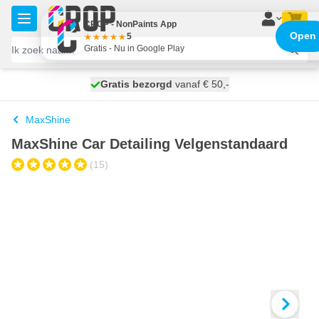
Ga naar de inhoud
CROP - NonPaints App
Open
5
Gratis - Nu in Google Play
100 dagen
Gratis bezorgd
vanaf € 50,-
maandag bezorgd
MaxShine
MaxShine Car Detailing Velgenstandaard
(15)