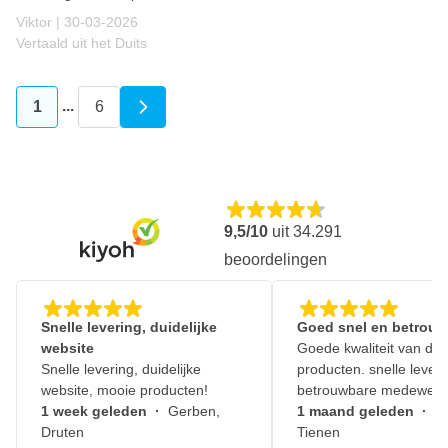
30 maart 2026
Viktor |
30-03-2026
Vertaald uit het Duits
...
1
6
U lees momenteel pagina
Pagina
9,5/10
uit
34.291
beoordelingen
Snelle levering, duidelijke
Goed snel en betrouw
website
Goede kwaliteit van de
Snelle levering, duidelijke
producten. snelle leveri
website, mooie producten!
betrouwbare medewerk
1 week geleden
·
Gerben,
1 maand geleden
·
J
Druten
Tienen