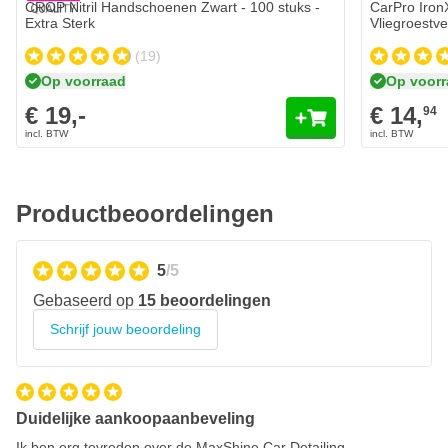
CROP Nitril Handschoenen Zwart - 100 stuks -
CarPro Iron
Extra Sterk
Vliegroestve
(19)
Op voorraad
Op voor
€ 19,-
€ 14,
94
Productbeoordelingen
5
/5
Gebaseerd op
15 beoordelingen
Schrijf jouw beoordeling
Duidelijke aankoopaanbeveling
Ik ben erg tevreden over de MaxShine Car Detailing