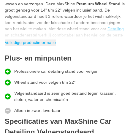
waxen en verzorgen. Deze MaxShine
Premium Wheel Stand
is
groot genoeg voor 14" t/m 22" velgen inclusief band. De
velgenstandaard heeft 3 rollers waardoor je het wiel makkelijk
kan ronddraaien zonder lakschade of andere beschadigingen
aan het wiel te maken. Met deze wheel stand voor car
Detailing
en schadeherstel werk jij comfortabel aan het wiel om de beste
prestaties te leveren.
Volledige productinformatie
Detailing wheel stand zwart gepoedercoat
Plus- en minpunten
Deze detailing wheel stand is zwart gepoedercoat waardoor het
aluminium roestvrij blijft. Doordat het materiaal extra dik
behandeld is met zwarte poedercoating is de detailing wheel
Professionele car detailing stand voor velgen
stand bestand tegen krassen, stoten en intensief gebruik.
Wheel stand voor velgen t/m 22"
Velgen polijsten en coaten
Velgenstandaard is zeer goed bestand tegen krassen,
Velgen polijsten en coaten
doe je met deze wheel stand van
stoten, water en chemicaliën
MaxShine. Demonteer het wiel, plaats deze op de standaard en
werk comfortabel aan de velg. Doordat je het wiel kan draaien
Alleen in zwart leverbaar
werk je altijd in de juiste hoek aan de velg. Zo kan je makkelijk
velgen polijsten, coaten, repareren, wassen, waxen en
Specificaties van MaxShine Car
verzorgen. Dankzij de hoogwaardige kwaliteit materialen hoef je
Detailing Velgenstandaard
niet bang te zijn dat de velg beschadigd raakt.