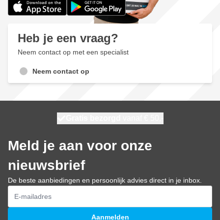
Heb je een vraag?
Neem contact op met een specialist
Neem contact op
100 dagen
Gratis bezorgd
vanaf € 50,-
maandag bezorgd
Meld je aan voor onze
nieuwsbrief
De beste aanbiedingen en persoonlijk advies direct in je inbox.
E-mailadres
Aanmelden