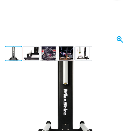
View larger image
View larger image
View larger image
View larger image
View larger image
Op voorraad
€ 109,-
incl. BTW
Aantal
In mijn winkelwagen
Voor 23:59 uur besteld,
maandag bezorgd
Gratis bezorgd
vanaf € 50,-