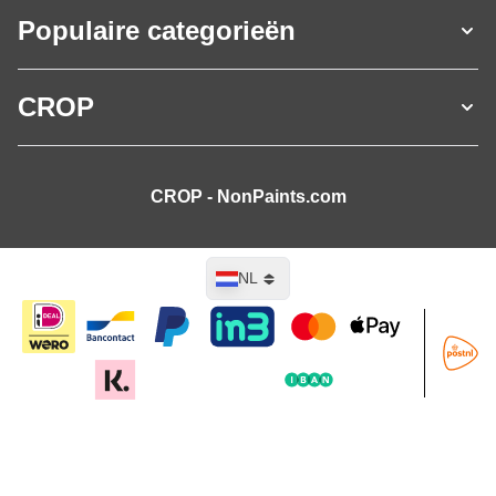
Populaire categorieën
CROP
CROP - NonPaints.com
Taal
NL
In mijn winkelwagen