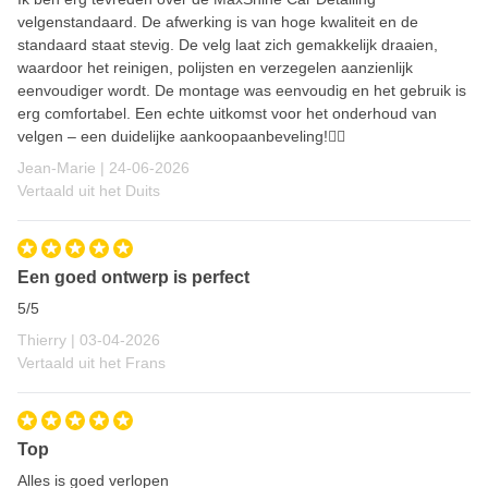
velgenstandaard. De afwerking is van hoge kwaliteit en de
standaard staat stevig. De velg laat zich gemakkelijk draaien,
waardoor het reinigen, polijsten en verzegelen aanzienlijk
eenvoudiger wordt. De montage was eenvoudig en het gebruik is
erg comfortabel. Een echte uitkomst voor het onderhoud van
velgen – een duidelijke aankoopaanbeveling!👍🏼
24 juni 2026
Jean-Marie |
24-06-2026
Vertaald uit het Duits
Een goed ontwerp is perfect
5/5
3 april 2026
Thierry |
03-04-2026
Vertaald uit het Frans
Top
Alles is goed verlopen