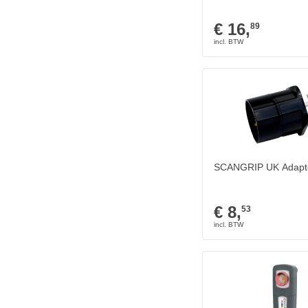
€ 16,
89
SCANGRIP UK Adapt
€ 8,
53