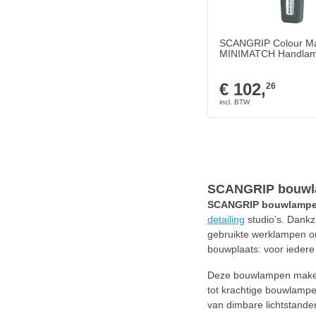
SCANGRIP Colour M
MINIMATCH Handla
€ 102,
26
SCANGRIP bouwla
SCANGRIP bouwlamp
detailing
studio’s. Dankz
gebruikte werklampen on
bouwplaats: voor ieder
Deze bouwlampen maken
tot krachtige bouwlampe
van dimbare lichtstande