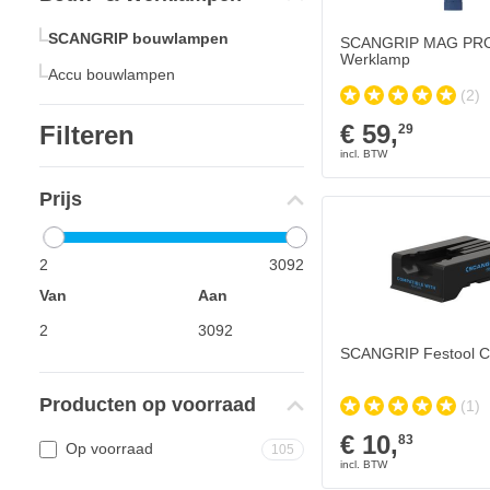
SCANGRIP bouwlampen
SCANGRIP MAG PR
Werklamp
Accu bouwlampen
(2)
€ 59,
Filteren
29
Prijs
2
3092
Van
Aan
SCANGRIP Festool C
Producten op voorraad
(1)
€ 10,
83
Op voorraad
105