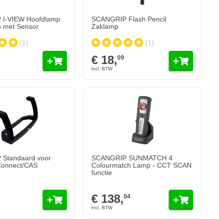
I-VIEW Hoofdlamp
SCANGRIP Flash Pencil
 met Sensor
Zaklamp
(1)
(1)
€ 18,
09
Standaard voor
SCANGRIP SUNMATCH 4
onnect/CAS
Colourmatch Lamp - CCT SCAN
functie
€ 138,
04