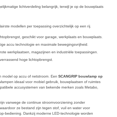
ijkmatige lichtverdeling belangrijk, terwijl je op de bouwplaats
te modellen per toepassing overzichtelijk op een rij.
opbrengst, geschikt voor garage, werkplaats en bouwplaats.
e accu technologie en maximale bewegingsvrijheid.
e werkplaatsen, magazijnen en industriële toepassingen.
rrassend hoge lichtopbrengst.
en model op accu of netstroom. Een
SCANGRIP bouwlamp op
wlampen ideaal voor mobiel gebruik, bouwplaatsen of ruimtes
patibele accusystemen van bekende merken zoals Metabo,
 zijn vanwege de continue stroomvoorziening zonder
ardoor ze bestand zijn tegen stof, vuil en water voor
 app-bediening. Dankzij moderne LED-technologie worden