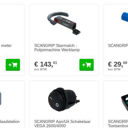
 meter
SCANGRIP Starmatch -
SCANGRIP 
Polijstmachine Werklamp
€ 143,
€ 29,
01
69
aadstation
SCANGRIP Aan/Uit Schakelaar
SCANGRIP
VEGA 2600/4000
Toetsenbo