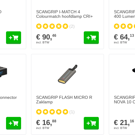
O
SCANGRIP I-MATCH 4
SCANGRIP 
Colourmatch hoofdlamp CRI+
400 Lumen
(2)
€ 90,
€ 64,
46
13
onnector
SCANGRIP FLASH MICRO R
SCANGRIP 
Zaklamp
NOVA 10 C
(1)
€ 16,
€ 21,
88
16