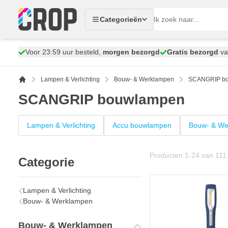
Ga naar de inhoud
Categorieën
Voor 23:59 uur besteld,
morgen bezorgd
Gratis bezorgd
va
Lampen & Verlichting
Bouw- & Werklampen
SCANGRIP b
SCANGRIP bouwlampen
Lampen & Verlichting
Accu bouwlampen
Bouw- & We
Producten
1
-
24
van
111
Categorie
Lampen & Verlichting
Bouw- & Werklampen
Bouw- & Werklampen