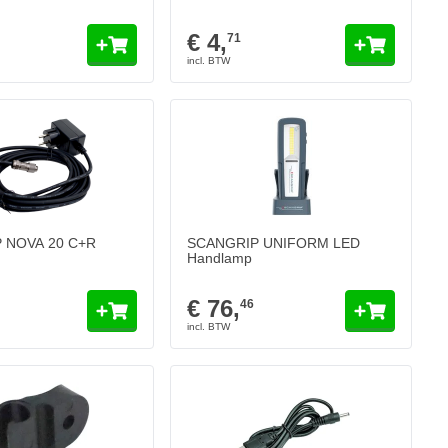
€ 4,
71
 NOVA 20 C+R
SCANGRIP UNIFORM LED
Handlamp
€ 76,
46