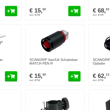
€ 15,
€ 68,
50
03
er
SCANGRIP Aan/Uit Schakelaar
SCANGRIP
MATCH PEN R
Oplader
€ 15,
€ 62,
50
13