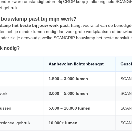
 onder zware omstandigheden. Bij CROP koop je alle originele SCANG
ef gebruik.
ouwlamp past bij mijn werk?
amp het beste bij jouw werk past
, hangt vooral af van de benodigd
imtes heb je minder lumen nodig dan voor grote werkplaatsen of bouwlo
onder zie je eenvoudig welke SCANGRIP bouwlamp het beste aansluit bij
ik nodig?
Aanbevolen lichtopbrengst
Gesc
e
1.500 – 3.000 lumen
SCANG
werk
3.000 – 5.000 lumen
SCANG
lussen
5.000 – 10.000 lumen
SCANG
ssioneel gebruik
10.000+ lumen
SCAN