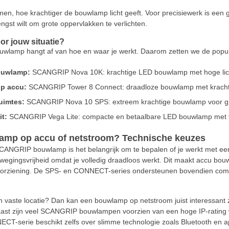
en, hoe krachtiger de bouwlamp licht geeft. Voor precisiewerk is een gel
engst wilt om grote oppervlakken te verlichten.
or jouw situatie?
amp hangt af van hoe en waar je werkt. Daarom zetten we de populairs
ouwlamp:
SCANGRIP Nova 10K: krachtige LED bouwlamp met hoge licht
p accu:
SCANGRIP Tower 8 Connect: draadloze bouwlamp met krachtig
uimtes:
SCANGRIP Nova 10 SPS: extreem krachtige bouwlamp voor grot
it:
SCANGRIP Vega Lite: compacte en betaalbare LED bouwlamp met ve
mp op accu of netstroom? Technische keuzes
SCANGRIP bouwlamp is het belangrijk om te bepalen of je werkt met e
egingsvrijheid omdat je volledig draadloos werkt. Dit maakt accu bou
oorziening. De SPS- en CONNECT-series ondersteunen bovendien com
n vaste locatie? Dan kan een bouwlamp op netstroom juist interessant
st zijn veel SCANGRIP bouwlampen voorzien van een hoge IP-rating wa
CT-serie beschikt zelfs over slimme technologie zoals Bluetooth en