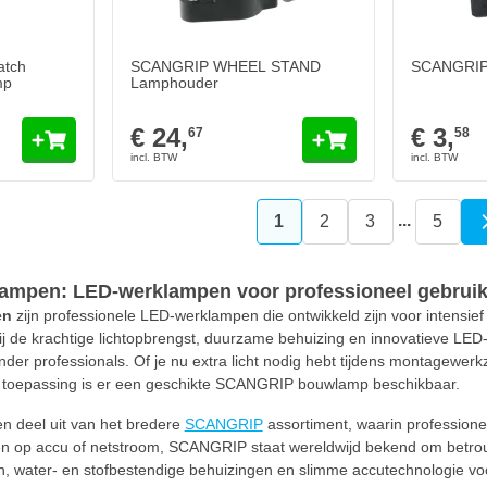
atch
SCANGRIP WHEEL STAND
SCANGRIP 
mp
Lamphouder
€ 24,
€ 3,
67
58
...
1
2
3
5
U lees momenteel pagina
Pagina
Pagina
Pagin
mpen: LED-werklampen voor professioneel gebrui
en
zijn professionele LED-werklampen die ontwikkeld zijn voor intensie
ij de krachtige lichtopbrengst, duurzame behuizing en innovatieve 
der professionals. Of je nu extra licht nodig hebt tijdens montagewerk
e toepassing is er een geschikte SCANGRIP bouwlamp beschikbaar.
 deel uit van het bredere
SCANGRIP
assortiment, waarin professione
n op accu of netstroom, SCANGRIP staat wereldwijd bekend om betrouwb
n, water- en stofbestendige behuizingen en slimme accutechnologie 