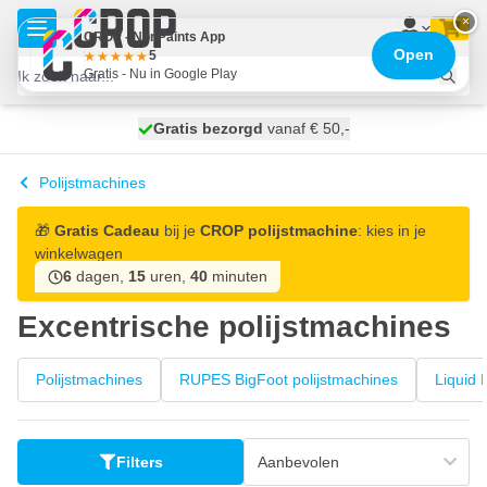
Ga naar de inhoud
×
CROP - NonPaints App
Open
5
Gratis - Nu in Google Play
100 dagen
Gratis bezorgd
vanaf € 50,-
morgen bezorgd
Polijstmachines
🎁
Gratis Cadeau
bij je
CROP polijstmachine
: kies in je
winkelwagen
6
dagen,
15
uren,
40
minuten
Excentrische polijstmachines
Polijstmachines
RUPES BigFoot polijstmachines
Liquid 
Filters