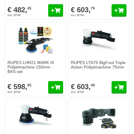
€ 482,
€ 603,
45
79
RUPES LHR21 MARK III
RUPES LTA75 BigFoot Triple
Polijstmachine 150mm -
Action Polijstmachine 75mm
BAS-set
€ 598,
€ 603,
95
49