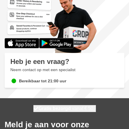
Heb je een vraag?
Neem contact op met een specialist
Bereikbaar tot 21:00 uur
100 dagen
Gratis bezorgd
vanaf € 50,-
morgen bezorgd
Meld je aan voor onze