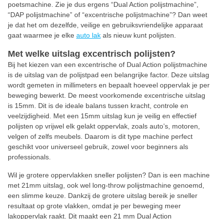
poetsmachine. Zie je dus ergens “Dual Action polijstmachine”,
“DAP polijstmachine” of “excentrische polijstmachine”? Dan weet
je dat het om dezelfde, veilige en gebruiksvriendelijke apparaat
gaat waarmee je elke
auto lak
als nieuw kunt polijsten.
Met welke uitslag excentrisch polijsten?
Bij het kiezen van een excentrische of Dual Action polijstmachine
is de uitslag van de polijstpad een belangrijke factor. Deze uitslag
wordt gemeten in millimeters en bepaalt hoeveel oppervlak je per
beweging bewerkt. De meest voorkomende excentrische uitslag
is 15mm. Dit is de ideale balans tussen kracht, controle en
veelzijdigheid. Met een 15mm uitslag kun je veilig en effectief
polijsten op vrijwel elk gelakt oppervlak, zoals auto’s, motoren,
velgen of zelfs meubels. Daarom is dit type machine perfect
geschikt voor universeel gebruik, zowel voor beginners als
professionals.
Wil je grotere oppervlakken sneller polijsten? Dan is een machine
met 21mm uitslag, ook wel long-throw polijstmachine genoemd,
een slimme keuze. Dankzij de grotere uitslag bereik je sneller
resultaat op grote vlakken, omdat je per beweging meer
lakoppervlak raakt. Dit maakt een 21 mm Dual Action