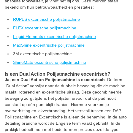
absolute topkwaliteit, je vindt het bij ons. Deze merken staan
bekend om hun betrouwbaarheid en prestaties:
RUPES excentrische polijstmachine
FLEX excentrische polijstmachine
Liquid Elements excentrische polijstmachine
MaxShine excentrische polijstmachine
3M excentrische polijstmachine
ShineMate excentrische polijstmachine
Is een Dual Action Polijstmachine excentrisch?
Ja, een Dual Action Polijstmachine is excentrisch
. De term
“Dual Action” verwijst naar de dubbele beweging die de machine
maakt: roterend en excentrische uitslag. Deze gecombineerde
beweging zorgt tijdens het polijsten ervoor dat de pad nooit
constant op één punt blijft draaien. Hiermee voorkom je
oververhitting en lakverbranding. Het verschil tussen een DAP
Polijstmachine en Excentrische is alleen de benaming. In de auto
detailing branche wordt de Engelse term vaakt gebruikt. In de
praktijk bedoelt men met beide termen precies dezelfde type