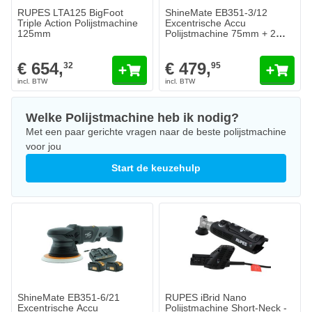
RUPES LTA125 BigFoot
ShineMate EB351-3/12
Triple Action Polijstmachine
Excentrische Accu
125mm
Polijstmachine 75mm + 2
accu's & acculader
€ 654,
€ 479,
32
95
Welke Polijstmachine heb ik nodig?
Met een paar gerichte vragen naar de beste polijstmachine
voor jou
Start de keuzehulp
ShineMate EB351-6/21
RUPES iBrid Nano
Excentrische Accu
Polijstmachine Short-Neck -