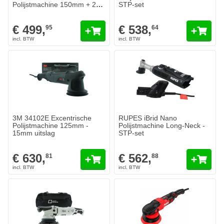
Polijstmachine 150mm + 2
STP-set
accu's & acculader
€ 499,
€ 538,
95
64
3M 34102E Excentrische
RUPES iBrid Nano
Polijstmachine 125mm -
Polijstmachine Long-Neck -
15mm uitslag
STP-set
€ 630,
€ 562,
81
88