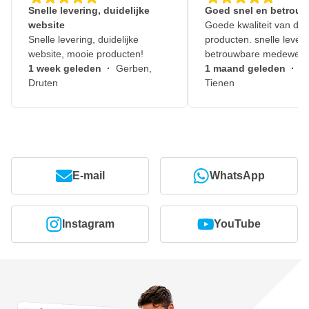
Snelle levering, duidelijke
Goed snel en betrouw
website
Goede kwaliteit van de
Snelle levering, duidelijke
producten. snelle leveri
website, mooie producten!
betrouwbare medewerk
1 week geleden
·
Gerben,
1 maand geleden
·
J
Druten
Tienen
E-mail
WhatsApp
Instagram
YouTube