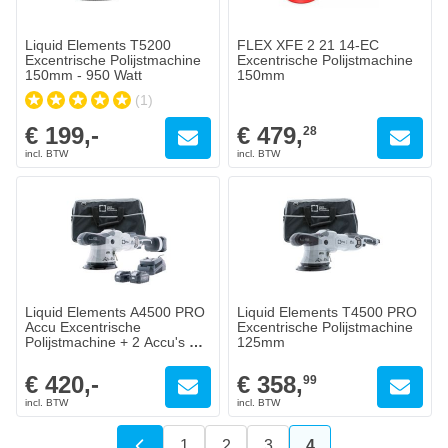
Liquid Elements T5200
FLEX XFE 2 21 14-EC
Excentrische Polijstmachine
Excentrische Polijstmachine
150mm - 950 Watt
150mm
(1)
€ 199,-
€ 479,
28
Liquid Elements A4500 PRO
Liquid Elements T4500 PRO
Accu Excentrische
Excentrische Polijstmachine
Polijstmachine + 2 Accu's &
125mm
Lader
€ 420,-
€ 358,
99
1
2
3
4