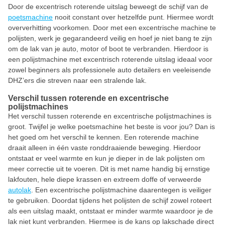
Door de excentrisch roterende uitslag beweegt de schijf van de
poetsmachine
nooit constant over hetzelfde punt. Hiermee wordt
oververhitting voorkomen. Door met een excentrische machine te
polijsten, werk je gegarandeerd veilig en hoef je niet bang te zijn
om de lak van je auto, motor of boot te verbranden. Hierdoor is
een polijstmachine met excentrisch roterende uitslag ideaal voor
zowel beginners als professionele auto detailers en veeleisende
DHZ’ers die streven naar een stralende lak.
Verschil tussen roterende en excentrische
polijstmachines
Het verschil tussen roterende en excentrische polijstmachines is
groot. Twijfel je welke poetsmachine het beste is voor jou? Dan is
het goed om het verschil te kennen. Een roterende machine
draait alleen in één vaste ronddraaiende beweging. Hierdoor
ontstaat er veel warmte en kun je dieper in de lak polijsten om
meer correctie uit te voeren. Dit is met name handig bij ernstige
lakfouten, hele diepe krassen en extreem doffe of verweerde
autolak
. Een excentrische polijstmachine daarentegen is veiliger
te gebruiken. Doordat tijdens het polijsten de schijf zowel roteert
als een uitslag maakt, ontstaat er minder warmte waardoor je de
lak niet kunt verbranden. Hiermee is de kans op lakschade direct