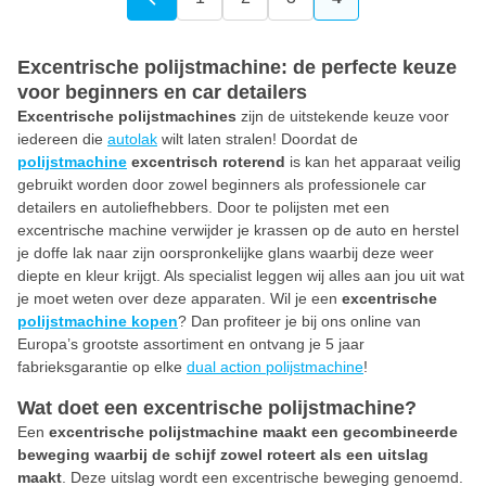
Pagina
Pagina
Pagina
U lees momenteel
Excentrische polijstmachine: de perfecte keuze
voor beginners en car detailers
Excentrische polijstmachines
zijn de uitstekende keuze voor
iedereen die
autolak
wilt laten stralen! Doordat de
polijstmachine
excentrisch roterend
is kan het apparaat veilig
gebruikt worden door zowel beginners als professionele car
detailers en autoliefhebbers. Door te polijsten met een
excentrische machine verwijder je krassen op de auto en herstel
je doffe lak naar zijn oorspronkelijke glans waarbij deze weer
diepte en kleur krijgt. Als specialist leggen wij alles aan jou uit wat
je moet weten over deze apparaten. Wil je een
excentrische
polijstmachine kopen
? Dan profiteer je bij ons online van
Europa’s grootste assortiment en ontvang je 5 jaar
fabrieksgarantie op elke
dual action polijstmachine
!
Wat doet een excentrische polijstmachine?
Een
excentrische polijstmachine maakt een gecombineerde
beweging waarbij de schijf zowel roteert als een uitslag
maakt
. Deze uitslag wordt een excentrische beweging genoemd.