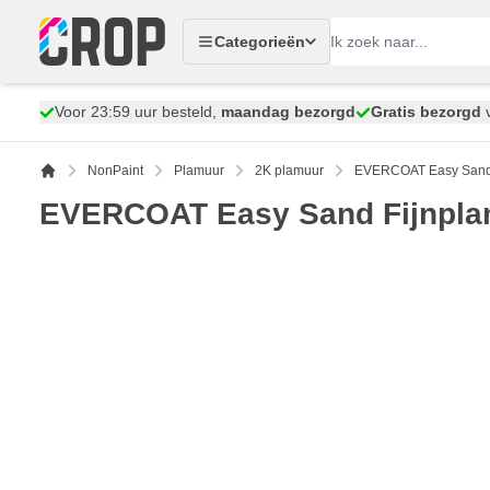
Ga naar de inhoud
Categorieën
Voor 23:59 uur besteld,
maandag bezorgd
Gratis bezorgd
v
NonPaint
Plamuur
2K plamuur
EVERCOAT Easy Sand 
EVERCOAT Easy Sand Fijnpla