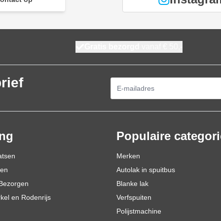
Gratis bezorgd
vanaf € 50,-
rief
E-mailadres
ing
Populaire categor
atsen
Merken
den
Autolak in spuitbus
Bezorgen
Blanke lak
rkel en Rodenrijs
Verfspuiten
Polijstmachine