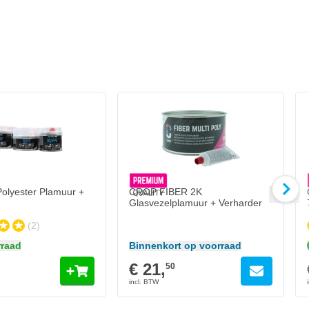
lyester Plamuur + Verharder
aad
In mijn winkelwagen
olyester Plamuur +
CROP FIBER 2K
Glasvezelplamuur + Verharder
(2)
raad
Binnenkort op voorraad
€ 21,
50