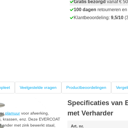
Gratis bezorgd
vanaf € 50
100 dagen
retourneren en 
Klantbeoordeling:
9,5/10
(3
pleet
Veelgestelde vragen
Productbeoordelingen
Vergel
Specificaties va
met Verharder
ter
plamuur
voor afwerking,
lag, krassen, enz. Deze EVERCOAT
f ander met zink bewerkt staal,
Art. nr.