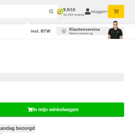
9,5/10
Inloggen
34.283 reviews
Klantenservice
incl. BTW
Neem contact op
In mijn winkelwagen
andag bezorgd