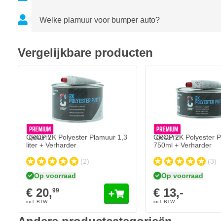
Welke plamuur voor bumper auto?
Vergelijkbare producten
CROP 2K Polyester Plamuur 1,3
CROP 2K Polyester 
liter + Verharder
750ml + Verharder
(2)
(3)
Op voorraad
Op voorraad
€ 20,
€ 13,-
99