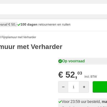
anaf € 50,-
100 dagen
retourneren en ruilen
Fijnplamuur met Verharder
muur met Verharder
Op voorraad
€ 52,
03
incl. BTW
Aantal
Voor 23:59 uur besteld,
ma