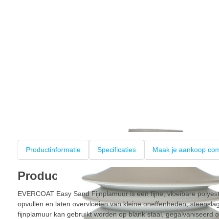
Productinformatie
Specificaties
Maak je aankoop com
Productinformatie
EVERCOAT Easy Sand Fijnplamuur is een fijne, vloeibare polyes
opvullen en laten overvloeien van kleine oneffenheden, steens
fijnplamuur kan gebruikt worden op blank staal, gegalvaniseerd o