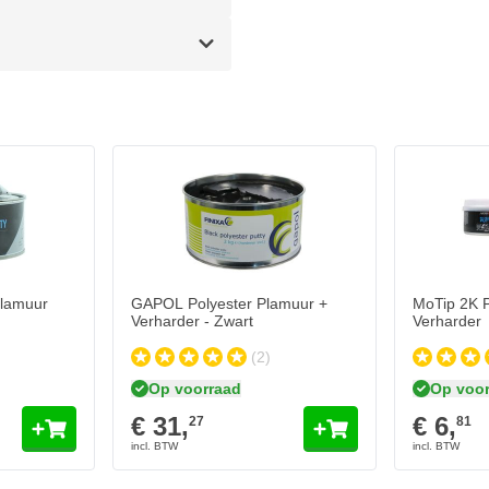
MoTip 2K Po
€ 6,
81
Op voorr
Aantal
Inhoud
Plamuur
GAPOL Polyester Plamuur +
MoTip 2K P
Verharder - Zwart
Verharder
(2)
Op voorraad
Op voor
€ 31,
€ 6,
27
81