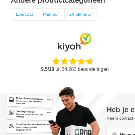
Andere productcategorieën
Evercoat
Plamuur
2K plamuur
9,5/10
uit
34.283
beoordelingen
Heb je 
Neem contact o
Neem c