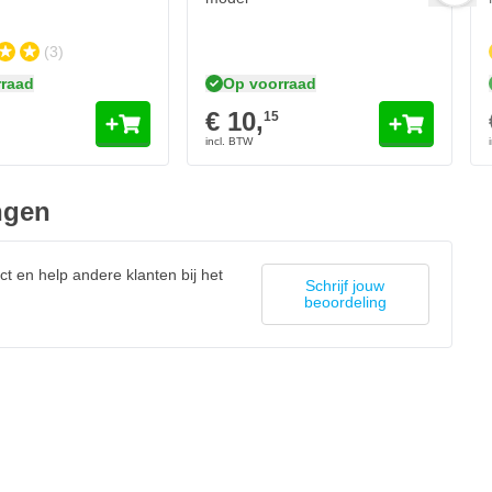
(3)
raad
Op voorraad
€ 10,
15
ngen
ct en help andere klanten bij het
Schrijf jouw
beoordeling