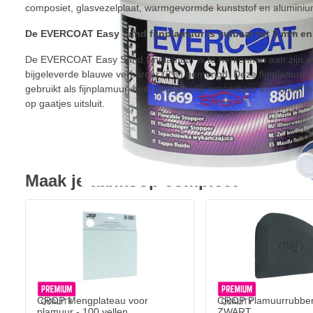
composiet, glasvezelplaat, warmgevormde kunststof en aluminiu
De EVERCOAT Easy Sand fijnplamuur is vulbaar tot 3 mm en 
De EVERCOAT Easy Sand fijnplamuur is te herkennen aan zijn wi
bijgeleverde blauwe verharder (2%) gemengd. Deze fijnplamuur 
gebruikt als fijnplamuur, heel gemakkelijk smeerbaar en "vloeit"
op gaatjes uitsluit.
Maak je aankoop compleet
CROP Mengplateau voor
CROP Plamuurrubber
plamuur - 100 vellen
ZWART