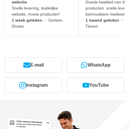
website
Goede kwaliteit van de
Snelle levering, duidelijke
producten. snelle leveri
website, mooie producten!
betrouwbare medewerk
1 week geleden
·
Gerben,
1 maand geleden
·
J
Druten
Tienen
E-mail
WhatsApp
Instagram
YouTube