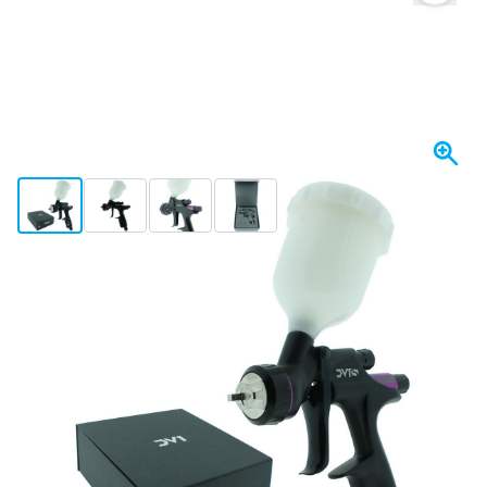
View larger image
View larger image
View larger image
View larger image
Op voorraad
€ 613,
47
incl. BTW
Aantal
In mijn winkelwagen
Voor 23:59 uur besteld,
morgen bezorgd
Gratis bezorgd
vanaf € 50,-