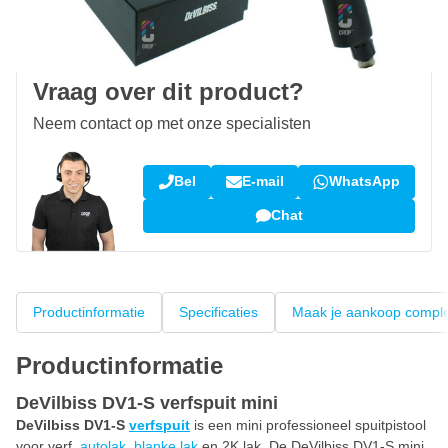
100 dagen
retourneren en ruilen
Klantbeoordeling:
9,5/10
(34.283 reviews)
Vraag over dit product?
Neem contact op met onze specialisten
Bel
E-mail
WhatsApp
Chat
Productinformatie
Specificaties
Maak je aankoop compl
Productinformatie
DeVilbiss DV1-S verfspuit mini
DeVilbiss DV1-S
verfspuit
is een mini professioneel spuitpistool
voor verf,
autolak
,
blanke lak
en 2K lak. De DeVilbiss DV1-S mini