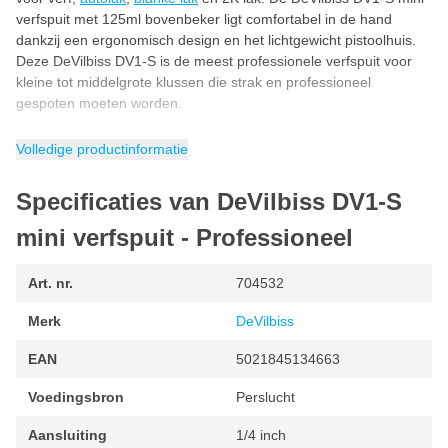
verfspuit met 125ml bovenbeker ligt comfortabel in de hand
dankzij een ergonomisch design en het lichtgewicht pistoolhuis.
Deze DeVilbiss DV1-S is de meest professionele verfspuit voor
kleine tot middelgrote klussen die strak en professioneel
gespoten moeten worden.
Professioneel mini verfspuit
Volledige productinformatie
Professioneel mini verfspuit
kopen voor het aller beste
resultaat? Deze DeVilbisss DV1-S is het beste spuitpistool voor
Specificaties van DeVilbiss DV1-S
het professioneel sprayen van autolak, blanke lak en 2
componenten lak. De verneveling van de lak is uiterst strak en
mini verfspuit - Professioneel
professioneel dankzij de High Efficiency luchtkap. De 1.0 en 1.2
nozzle in de mini verfspuit zorgt ervoor dat je zeer nauwkeurig
Art. nr.
704532
verf kan spuiten met deze spray gun.
Merk
DeVilbiss
Hoe wordt de DeVilbiss DV1-S geleverd?
De DeVilbiss DV1-S mini verfspuit wordt geleverd met 2
EAN
5021845134663
sproeieropeningen, een High Efficiency luchtkap en 125ml
bovenbeker. Ga je deze DeVilbiss DV1-S
verfspuit kopen
dan
Voedingsbron
Perslucht
ontvang je een 0,8 en 1mm nozzle. Hierdoor kan je met deze
DeVilbiss mini verfspuit verschillende soorten lak spuiten, zonder
Aansluiting
1/4 inch