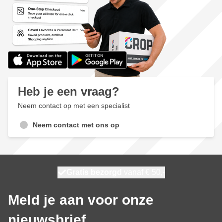
Heb je een vraag?
Neem contact op met een specialist
Neem contact met ons op
100 dagen
Gratis bezorgd
vanaf € 50,-
morgen bezorgd
Meld je aan voor onze
nieuwsbrief