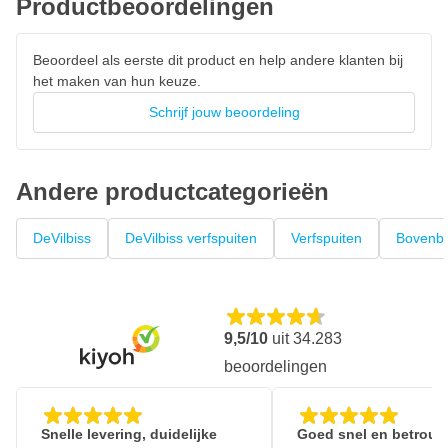
Productbeoordelingen
S1 High Efficiency luchtkap
Beoordeel als eerste dit product en help andere klanten bij
het maken van hun keuze.
Schrijf jouw beoordeling
Andere productcategorieën
DeVilbiss
DeVilbiss verfspuiten
Verfspuiten
Bovenbe
9,5/10
uit
34.283
beoordelingen
Snelle levering, duidelijke
Goed snel en betrouw