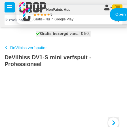
Ga naar de inhoud
CROP - NonPaints App
Open
5
Gratis - Nu in Google Play
100 dagen
Gratis bezorgd
vanaf € 50,-
morgen bezorgd
DeVilbiss verfspuiten
DeVilbiss DV1-S mini verfspuit -
Professioneel