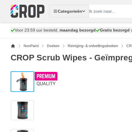
Ga naar de inhoud
Categorieën
Voor 23:59 uur besteld,
maandag bezorgd
Gratis bezorgd
v
NonPaint
Doeken
Reiniging- & ontvettingsdoeken
CRO
CROP Scrub Wipes - Geïmpreg
View larger image
View larger image