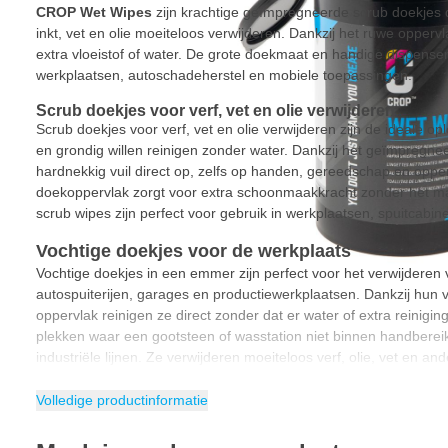
CROP Wet Wipes
zijn krachtige geïmpregneerde scrub doekjes di
inkt, vet en olie moeiteloos verwijderen. Dankzij het ruwe opperv
extra vloeistof of water. De grote doekmaat en handige dispens
werkplaatsen, autoschadeherstel en mobiele toepassingen.
Scrub doekjes voor verf, vet en olie verwijderen
Scrub doekjes voor verf, vet en olie verwijderen zijn de ideale op
en grondig willen reinigen zonder water. Dankzij het geïmpregne
hardnekkig vuil direct op, zelfs op handen, gereedschap en oppe
doekoppervlak zorgt voor extra schoonmaakkracht zonder het ma
scrub wipes zijn perfect voor gebruik in werkplaatsen, spuitcabi
Vochtige doekjes voor de werkplaats
Vochtige doekjes in een emmer zijn perfect voor het verwijderen v
autospuiterijen, garages en productiewerkplaatsen. Dankzij hun
oppervlak reinigen ze direct zonder dat er water of extra reinigin
plekken waar een gootsteen of wasstation niet binnen handbereik 
industriële lijnen. Ze verwijderen moeiteloos verf, olie, vet en a
handen, gereedschap en oppervlakken.
Volledige productinformatie
Kenmerken CROP Wet Wipes