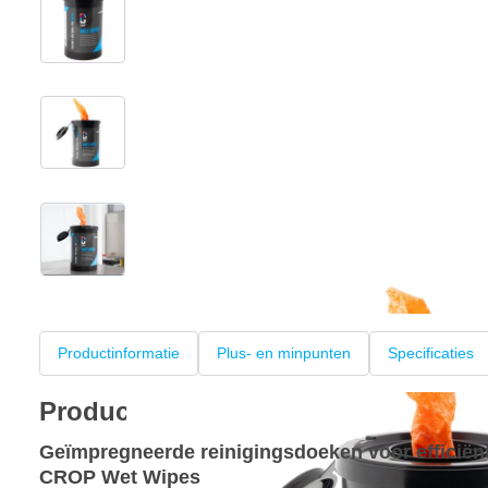
View larger image
View larger image
View larger image
+4
Productinformatie
Plus- en minpunten
Specificaties
Productinformatie
Geïmpregneerde reinigingsdoeken voor efficië
CROP Wet Wipes