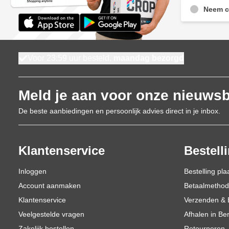
Neem c
Voor 23:59 uur besteld,
maandag bezorgd
Meld je aan voor onze nieuwsb
De beste aanbiedingen en persoonlijk advies direct in je inbox.
Klantenservice
Bestell
Inloggen
Bestelling pla
Account aanmaken
Betaalmetho
Klantenservice
Verzenden & 
Veelgestelde vragen
Afhalen in Be
Zakelijk bestellen
Retourneren