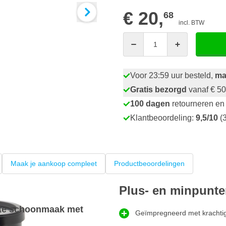
€ 20,
68
incl. BTW
Aantal
Voor 23:59 uur besteld,
ma
Gratis bezorgd
vanaf € 50
100 dagen
retourneren en 
Klantbeoordeling:
9,5/10
(3
Maak je aankoop compleet
Productbeoordelingen
Plus- en minpunt
nte schoonmaak met
Geïmpregneerd met krachtig