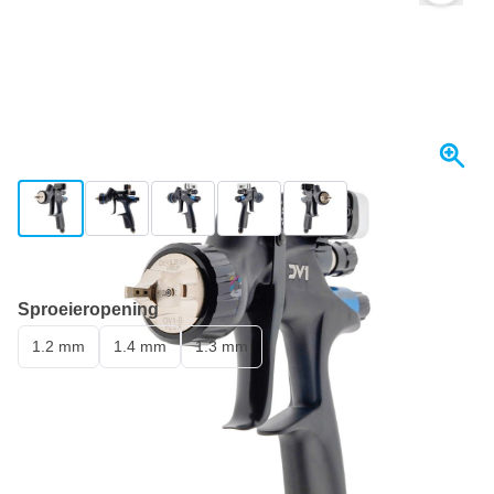
View larger image
View larger image
View larger image
View larger image
View larger image
+3
Op voorraad
Sproeieropening
1.2 mm
1.4 mm
1.3 mm
€ 955,
90
incl. BTW
Aantal
In mijn winkelwagen