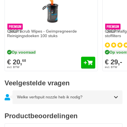
Spuitbeeld: 325mm op 20cm spuitafstand
Materiaalstroom: 140-190 g/min
Kenmerken DeVilbiss DV1 Digitaal Base HVLP Plus
CROP Scrub Wipes - Geïmpregneerde
CROP Halfge
(B+) Verfspuit
Reinigingsdoeken 100 stuks
stoffilters
HVLP Plus technologie
Uitzonderlijk fijne verneveling
Op voorraad
Op voor
Met digitale manometer
€ 20,
€ 29,-
68
Optimale controle en balans
Laag verfverbruik
Veelgestelde vragen
Geschikt voor basislakken
Professionele afwerkingskwaliteit
Welke verfspuit nozzle heb ik nodig?
Duurzame constructie
Ergonomisch design
Productbeoordelingen
Consistente, betrouwbare prestaties