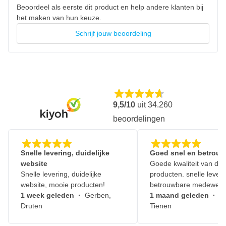
Beoordeel als eerste dit product en help andere klanten bij
het maken van hun keuze.
Schrijf jouw beoordeling
9,5/10
uit
34.260
beoordelingen
Snelle levering, duidelijke
Goed snel en betrouw
website
Goede kwaliteit van de
Snelle levering, duidelijke
producten. snelle leveri
website, mooie producten!
betrouwbare medewerk
1 week geleden
·
Gerben,
1 maand geleden
·
J
Druten
Tienen