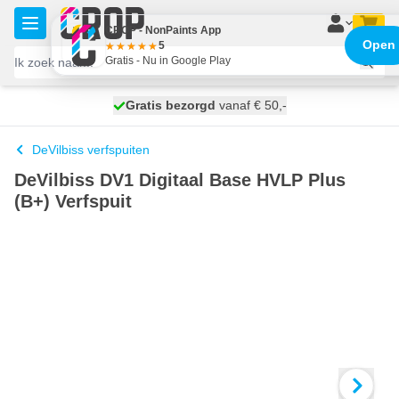
Ga naar de inhoud
CROP - NonPaints App
Open
5
Gratis - Nu in Google Play
100 dagen
Gratis bezorgd
vanaf € 50,-
morgen bezorgd
DeVilbiss verfspuiten
DeVilbiss DV1 Digitaal Base HVLP Plus
(B+) Verfspuit