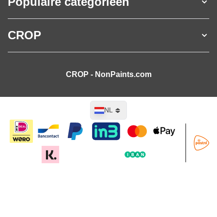
Populaire categorieën
CROP
CROP - NonPaints.com
Taal
NL
In mijn winkelwagen