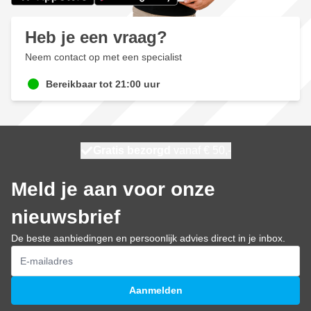
Heb je een vraag?
Neem contact op met een specialist
Bereikbaar tot 21:00 uur
100 dagen
Gratis bezorgd
vanaf € 50,-
morgen bezorgd
Meld je aan voor onze
nieuwsbrief
De beste aanbiedingen en persoonlijk advies direct in je inbox.
E-mailadres
Aanmelden