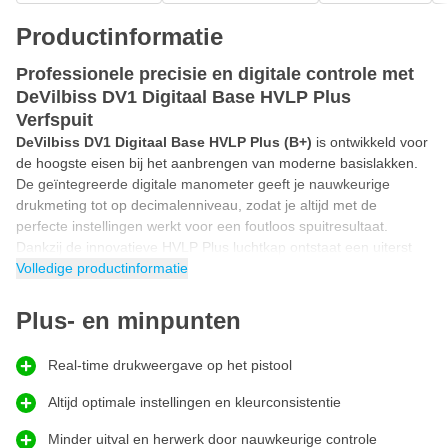
Productinformatie
Professionele precisie en digitale controle met
DeVilbiss DV1 Digitaal Base HVLP Plus
Verfspuit
DeVilbiss DV1 Digitaal Base HVLP Plus (B+)
is ontwikkeld voor
de hoogste eisen bij het aanbrengen van moderne basislakken.
De geïntegreerde digitale manometer geeft je nauwkeurige
drukmeting tot op decimalenniveau, zodat je altijd met de
perfecte instellingen werkt voor een foutloos spuitresultaat.
Dankzij de innovatieve HVLP Plus luchtkap ontstaat een uiterst
fijne verneveling en een gelijkmatig spuitbeeld met minimale
Volledige productinformatie
overspray. De ergonomische vorm, comfortabele trigger en
optimale balans zorgen voor langdurig en nauwkeurig spuiten
Plus- en minpunten
zonder vermoeidheid. Bovendien verlaagt deze
verfspuit
het
verfverbruik en verhoogt hij de efficiëntie in de cabine.
Real-time drukweergave op het pistool
Autolak spuiten met DeVilbiss DV1 digitaal
Altijd optimale instellingen en kleurconsistentie
spuitpistool
Voor professioneel autolakwerk levert de DV1 Base Digital met B+
Minder uitval en herwerk door nauwkeurige controle
luchtkap een superieure combinatie van precisie en constante