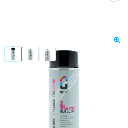
View larger image
View larger image
View larger image
Binnen 1-2 dagen bezorgd
€ 20,
95
incl. BTW
Aantal
In mijn winkelwagen
Nu besteld, binnen 1-2 dagen bezorgd
Gratis bezorgd
vanaf € 50,-