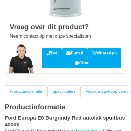
100 dagen
retourneren en ruilen
Klantbeoordeling:
9,5/10
(34.283 reviews)
Vraag over dit product?
Neem contact op met onze specialisten
Bel
E-mail
WhatsApp
Chat
Productinformatie
Specificaties
Maak je aankoop compl
Productinformatie
Ford Europa E0 Burgundy Red autolak spuitbus
400ml