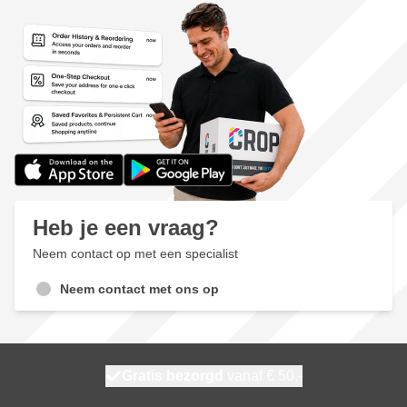
Heb je een vraag?
Neem contact op met een specialist
Neem contact met ons op
100 dagen
Gratis bezorgd
vanaf € 50,-
maandag bezorgd