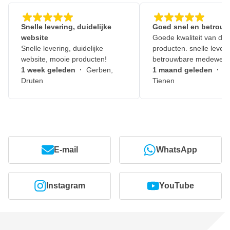
Snelle levering, duidelijke
Goed snel en betrouw
website
Goede kwaliteit van de
Snelle levering, duidelijke
producten. snelle leveri
website, mooie producten!
betrouwbare medewerk
1 week geleden
·
Gerben,
1 maand geleden
·
J
Druten
Tienen
E-mail
WhatsApp
Instagram
YouTube