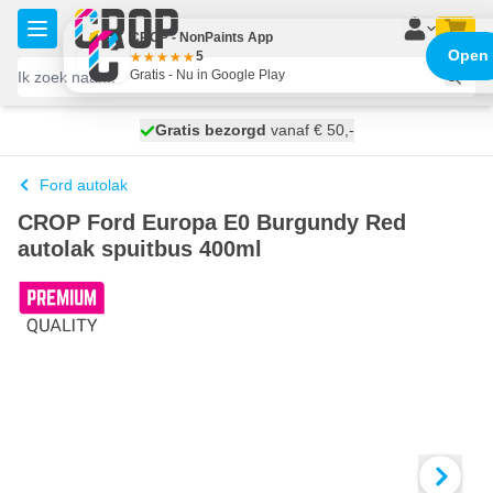
Ga naar de inhoud
CROP - NonPaints App
Open
5
Gratis - Nu in Google Play
100 dagen
Gratis bezorgd
vanaf € 50,-
maandag bezorgd
Ford autolak
CROP Ford Europa E0 Burgundy Red
autolak spuitbus 400ml