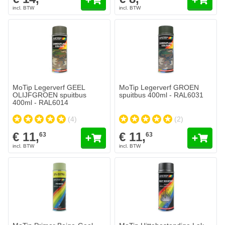
MoTip Legerverf GEEL
MoTip Legerverf GROEN
OLIJFGROEN spuitbus
spuitbus 400ml - RAL6031
400ml - RAL6014
(4)
(2)
€ 11,
€ 11,
63
63