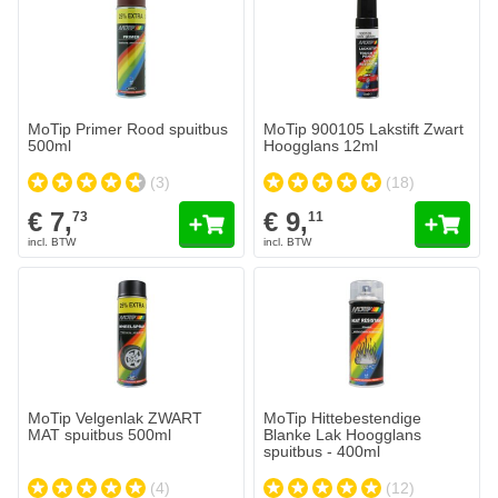
MoTip Primer Rood spuitbus
MoTip 900105 Lakstift Zwart
500ml
Hoogglans 12ml
(3)
(18)
€ 7,
€ 9,
73
11
MoTip Velgenlak ZWART
MoTip Hittebestendige
MAT spuitbus 500ml
Blanke Lak Hoogglans
spuitbus - 400ml
(4)
(12)