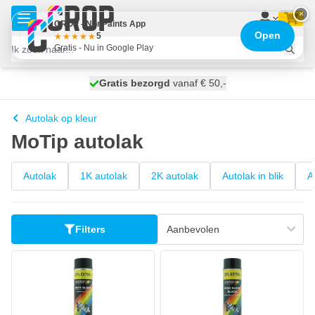
Ga naar de inhoud
×
CROP - NonPaints App
Open
5
Gratis - Nu in Google Play
100 dagen
Gratis bezorgd
vanaf € 50,-
maandag bezorgd
Autolak op kleur
MoTip autolak
Autolak
1K autolak
2K autolak
Autolak in blik
A
Filters