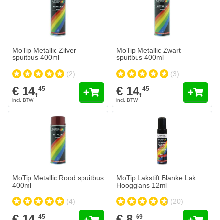
MoTip Metallic Zilver
MoTip Metallic Zwart
spuitbus 400ml
spuitbus 400ml
(2)
(3)
€ 14,
€ 14,
45
45
MoTip Metallic Rood spuitbus
MoTip Lakstift Blanke Lak
400ml
Hoogglans 12ml
(4)
(20)
€ 14,
€ 8,
45
69