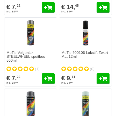
€ 7,
€ 14,
22
45
MoTip Velgenlak
MoTip 900106 Lakstift Zwart
STEELWHEEL spuitbus
Mat 12ml
500ml
(1)
(6)
€ 7,
€ 9,
22
11