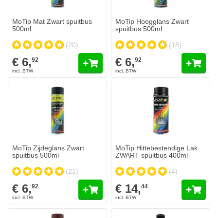
MoTip Mat Zwart spuitbus
MoTip Hoogglans Zwart
500ml
spuitbus 500ml
(20)
(18)
€ 6,
€ 6,
92
92
MoTip Zijdeglans Zwart
MoTip Hittebestendige Lak
spuitbus 500ml
ZWART spuitbus 400ml
(21)
(4)
€ 6,
€ 14,
92
44