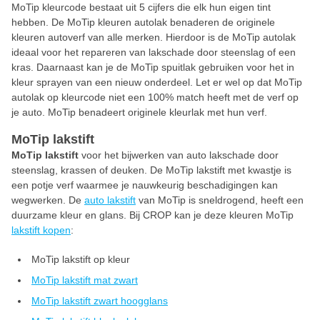
MoTip kleurcode bestaat uit 5 cijfers die elk hun eigen tint
hebben. De MoTip kleuren autolak benaderen de originele
kleuren autoverf van alle merken. Hierdoor is de MoTip autolak
ideaal voor het repareren van lakschade door steenslag of een
kras. Daarnaast kan je de MoTip spuitlak gebruiken voor het in
kleur sprayen van een nieuw onderdeel. Let er wel op dat MoTip
autolak op kleurcode niet een 100% match heeft met de verf op
je auto. MoTip benadeert originele kleurlak met hun verf.
MoTip lakstift
MoTip lakstift
voor het bijwerken van auto lakschade door
steenslag, krassen of deuken. De MoTip lakstift met kwastje is
een potje verf waarmee je nauwkeurig beschadigingen kan
wegwerken. De
auto lakstift
van MoTip is sneldrogend, heeft een
duurzame kleur en glans. Bij CROP kan je deze kleuren MoTip
lakstift kopen
:
MoTip lakstift op kleur
MoTip lakstift mat zwart
MoTip lakstift zwart hoogglans