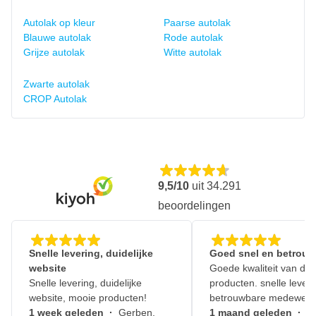
Autolak op kleur
Paarse autolak
Blauwe autolak
Rode autolak
Grijze autolak
Witte autolak
Zwarte autolak
CROP Autolak
9,5/10
uit
34.291
beoordelingen
Snelle levering, duidelijke
Goed snel en betrouw
website
Goede kwaliteit van de
Snelle levering, duidelijke
producten. snelle leveri
website, mooie producten!
betrouwbare medewerk
1 week geleden
·
Gerben,
1 maand geleden
·
J