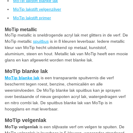
MoTip lakstift blanke lak
MoTip lakstift velgenzilver
MoTip lakstift primer
MoTip metallic
MoTip metallic is sneldrogende acryl lak met glitters in de verf. De
MoTip metallic
spuitbus
is in 8 kleuren leverbaar. Iedere metallic
kleur van MoTip hecht uitstekend op metaal, kunststof,
aluminium, steen en hout. Metallic lak van MoTip heeft een mooie
glans en kan afgewerkt worden met blanke lak.
MoTip blanke lak
MoTip blanke lak
is een transparante spuitvernis die verf
beschermt tegen roest, benzine, chemicaliën en alle
weersinvloeden. De MoTip blanke lak spuitbus kan je sprayen
over bestaande of nieuw gespoten acryl lak, watergedragen verf
en nitro combi lak. De spuitbus blanke lak van MoTip is in
hoogglans en mat leverbaar.
MoTip velgenlak
MoTip velgenlak
is een slijtvaste verf om velgen te spuiten. De