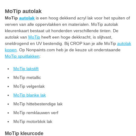
MoTip autolak
MoTip
autolak
is een hoog dekkend acryl lak voor het spuiten of
verven van alle oppervlakken en materialen. MoTip autolak
kleurenkaart bestaat uit honderden verschillende tinten. De
autolak van
MoTip
heeft een hoge dekkracht, is slijtvast,
sneldrogend en UV bestendig. Bij CROP kan je alle MoTip
autolak
kopen
. Op Nonpaints.com heb je de keuze uit onderstaande
MoTip spuitlakken
:
MoTip lakstift
MoTip metallic
MoTip velgenlak
MoTip blanke lak
MoTip hittebestendige lak
MoTip remklauwen verf
MoTip motorblok lak
MoTip kleurcode