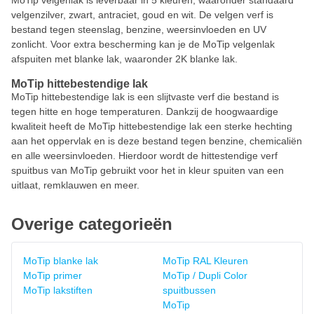
MoTip velgenlak is leverbaar in 5 kleuren, waaronder standaard
velgenzilver, zwart, antraciet, goud en wit. De velgen verf is
bestand tegen steenslag, benzine, weersinvloeden en UV
zonlicht. Voor extra bescherming kan je de MoTip velgenlak
afspuiten met blanke lak, waaronder 2K blanke lak.
MoTip hittebestendige lak
MoTip hittebestendige lak is een slijtvaste verf die bestand is
tegen hitte en hoge temperaturen. Dankzij de hoogwaardige
kwaliteit heeft de MoTip hittebestendige lak een sterke hechting
aan het oppervlak en is deze bestand tegen benzine, chemicaliën
en alle weersinvloeden. Hierdoor wordt de hittestendige verf
spuitbus van MoTip gebruikt voor het in kleur spuiten van een
uitlaat, remklauwen en meer.
Overige categorieën
MoTip blanke lak
MoTip RAL Kleuren
MoTip primer
MoTip / Dupli Color
MoTip lakstiften
spuitbussen
MoTip