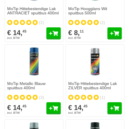
MoTip Hittebestendige Lak
MoTip Hoogglans Wit
ANTRACIET spuitbus 400ml
spuitbus 500ml
(2)
(2)
€ 14,
€ 8,
45
11
MoTip Metallic Blauw
MoTip Hittebestendige Lak
spuitbus 400ml
ZILVER spuitbus 400ml
(3)
(1)
€ 14,
€ 14,
45
45