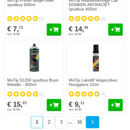
MoTip Primer Beige-Geel
MoTip Hittebestendige Lak
spuitbus 500ml
DONKER ANTRACIET
spuitbus 400ml
(1)
(4)
€ 7,
€ 14,
73
45
MoTip 51250 spuitbus Bruin
MoTip Lakstift Velgenzilver
Metallic - 400ml
Hoogglans 12ml
(1)
(4)
€ 15,
€ 9,
03
11
...
1
2
3
36
U lees momenteel pagina
Pagina
Pagina
Pagina