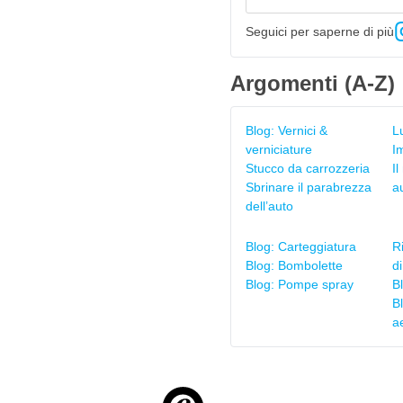
Seguici per saperne di più
Argomenti (A-Z)
Blog: Vernici &
L
verniciature
I
Stucco da carrozzeria
I
Sbrinare il parabrezza
a
dell’auto
Blog: Carteggiatura
R
Blog: Bombolette
di
Blog: Pompe spray
Bl
Bl
a