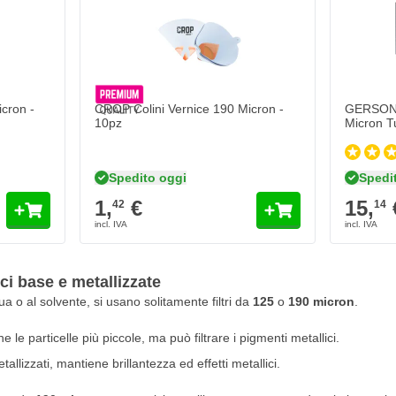
cron -
CROP Colini Vernice 190 Micron -
GERSON C
10pz
Micron T
Spedito oggi
Spedi
1,
€
15,
42
14
ici base e metallizzate
qua o al solvente, si usano solitamente filtri da
125
o
190 micron
.
 le particelle più piccole, ma può filtrare i pigmenti metallici.
tallizzati, mantiene brillantezza ed effetti metallici.