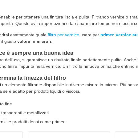
nsabile per ottenere una finitura liscia e pulita. Filtrando vernice o sma
impurità. Questo evita imperfezioni e fa risparmiare tempo nei ritocchi 
oprirai esattamente quale
filtro per vernice
usare per
primer
,
vernice au
il giusto
valore in micron
.
nice è sempre una buona idea
a dell’uso, si garantisce un risultato finale perfettamente pulito. Anche i
no finire impurità nella vernice. Un filtro le rimuove prima che entrino n
rmina la finezza del filtro
di un elemento filtrante disponibile in diverse misure in micron. Più bass
a se è adatto per prodotti liquidi o viscosi.
lto fine
 trasparenti e metallizzati
rnici e prodotti densi come primer