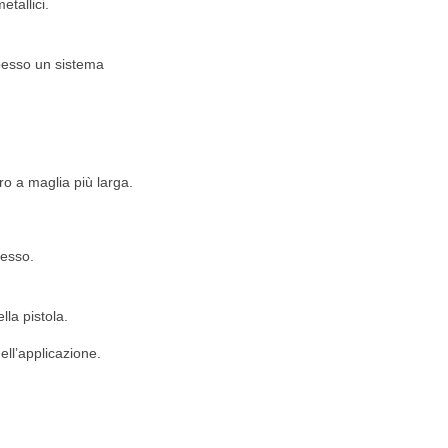
tallici.
spesso un sistema
tro a maglia più larga.
cesso.
lla pistola.
ell’applicazione.