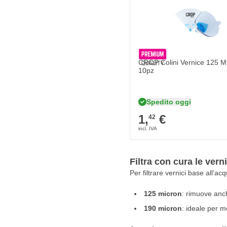
CROP Colini Vernice 125 Mi
10pz
Spedito oggi
1,
€
42
Filtra con cura le vern
Per filtrare vernici base all’ac
125 micron
: rimuove anche
190 micron
: ideale per me