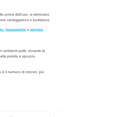
lto prima dell'uso, si eliminano
come carteggiatura o lucidatura.
to
,
trasparente
o
vernice
n ambienti puliti, durante la
ella pistola a spruzzo.
o è il numero di micron, più