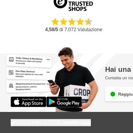
4,58/5
di
7.072
Valutazione
Hai un
Contatta un nos
Raggiun
Ordina entro le 23:59,
spedito oggi