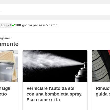
150,- €
100 giorni
per resi & cambi
cegliere?
amente
nsigli
Verniciare l'auto da soli
Rimuov
etto
con una bomboletta spray.
guida 
Ecco come si fa