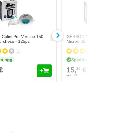
olini Per Vernice 150
GERSON Colini Per Vernice 125
urchese - 125pz
Micron Blu - 125pz
(1)
(1)
to oggi
Spedito oggi
€
15,
€
26