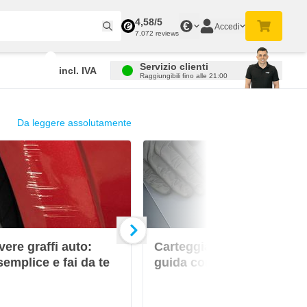
4,58/5
€
Accedi
7.072 reviews
Servizio clienti
incl. IVA
Raggiungibili fino alle 21:00
Da leggere assolutamente
ere graffi auto:
Carteggiatura a umido:
semplice e fai da te
guida con carta waterproo