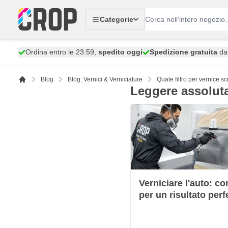
Salta al contenuto
Categorie
Ordina entro le 23:59,
spedito oggi
Spedizione gratuita
da 
Blog
Blog: Vernici & Verniciature
Quale filtro per vernice s
Leggere assolut
Verniciare l'auto: co
per un risultato perf