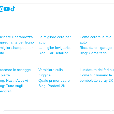
ucidare il parabrezza
La migliore cera per
Come cerare la mia
mpregnante per legno
auto
auto
l miglior shampoo per
La miglior levigatrice
Riscaldare il garage
uto
Blog: Car Detailing
Blog: Come farlo
itoccare le schegge
Verniciare sulla
Lucidatura dei fari au
 pietra
ruggine
Come funzionano le
og: Nastri Adesivi
Quale primer usare
bombolette spray 2K
og: Tutto sugli
Blog: Prodotti 2K
erografi