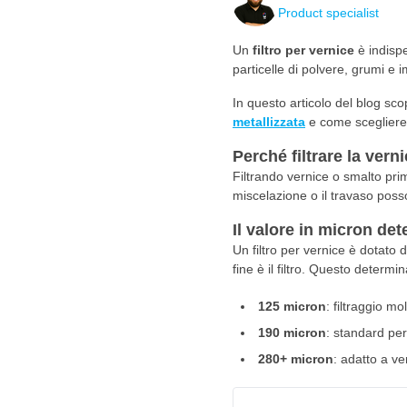
Product specialist
Un
filtro per vernice
è indispe
particelle di polvere, grumi e 
In questo articolo del blog sc
metallizzata
e come scegliere 
Perché filtrare la ver
Filtrando vernice o smalto prim
miscelazione o il travaso posso
Il valore in micron dete
Un filtro per vernice è dotato 
fine è il filtro. Questo determin
125 micron
: filtraggio mo
190 micron
: standard per
280+ micron
: adatto a ve