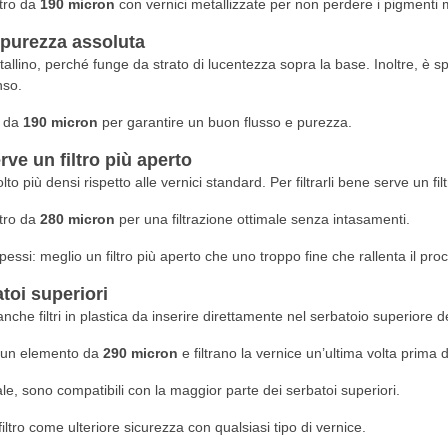
ltro da
190 micron
con vernici metallizzate per non perdere i pigmenti me
e purezza assoluta
stallino, perché funge da strato di lucentezza sopra la base. Inoltre, è 
nso.
o da
190 micron
per garantire un buon flusso e purezza.
ve un filtro più aperto
o più densi rispetto alle vernici standard. Per filtrarli bene serve un fil
ltro da
280 micron
per una filtrazione ottimale senza intasamenti.
essi: meglio un filtro più aperto che uno troppo fine che rallenta il pro
atoi superiori
o anche filtri in plastica da inserire direttamente nel serbatoio superiore de
te un elemento da
290 micron
e filtrano la vernice un’ultima volta prima d
le, sono compatibili con la maggior parte dei serbatoi superiori.
filtro come ulteriore sicurezza con qualsiasi tipo di vernice.