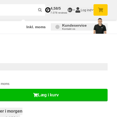
4,58/5
Log ind
kr.
7.078 reviews
Kundeservice
Inkl. moms
Kontakt os
l. moms
Læg i kurv
er i morgen