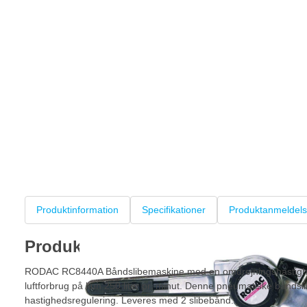
Produktinformation
Specifikationer
Produktanmeldels
Produktinformation
RODAC RC8440A Båndslibemaskine med en omdrejningshastighe
luftforbrug på kun 250 liter pr. minut. Denne pneumatiske båndsl
hastighedsregulering. Leveres med 2 slibebånd.