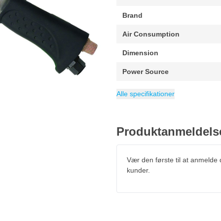
Brand
Air Consumption
Dimension
Power Source
Weight
Packaging
ean
Maksimal hastighed
Minimalt omdrejningstal
Kategori
8717659224122
1.4 kg
Slibemaskinere
1 stuk
16000
1
Alle specifikationer
Produktanmeldels
Vær den første til at anmelde
kunder.