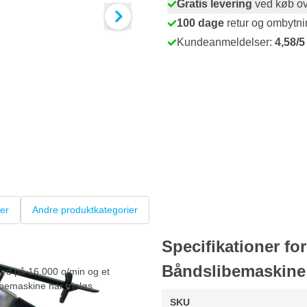
Gratis levering
ved køb ov
100 dage
retur og ombytni
Kundeanmeldelser:
4,58/5
er
Andre produktkategorier
Specifikationer 
Båndslibemaskine
d på 16.000 o/min og et
ibemaskine har trinløs
SKU