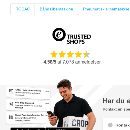
RODAC
Båndslibemaskine
Pneumatisk slibemaskine
4,58/5
af
7.078
anmeldelser
Har du 
Kontakt en spec
Kontak