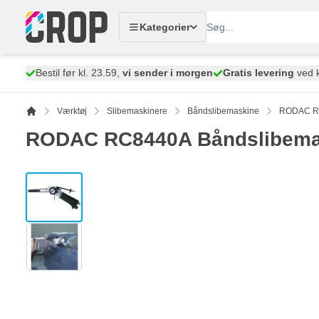
Skip to Content
Kategorier
Bestil før kl. 23.59,
vi sender i morgen
Gratis levering
ved k
Værktøj
Slibemaskinere
Båndslibemaskine
RODAC RC
RODAC RC8440A Båndslibema
View larger image
View larger image