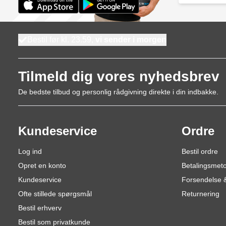
Bestil før kl. 23.59,
vi sender i morgen
Tilmeld dig vores nyhedsbrev
De bedste tilbud og personlig rådgivning direkte i din indbakke.
Kundeservice
Ordre
Log ind
Bestil ordre
Opret en konto
Betalingsmet
Kundeservice
Forsendelse &
Ofte stillede spørgsmål
Returnering
Bestil erhverv
Bestil som privatkunde