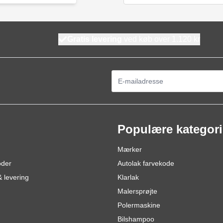
Gratis levering
ved køb over 1.120 kr
E-mail adresse
Populære kategori
Mærker
oder
Autolak farvekode
 levering
Klarlak
Malersprøjte
Polermaskine
Bilshampoo