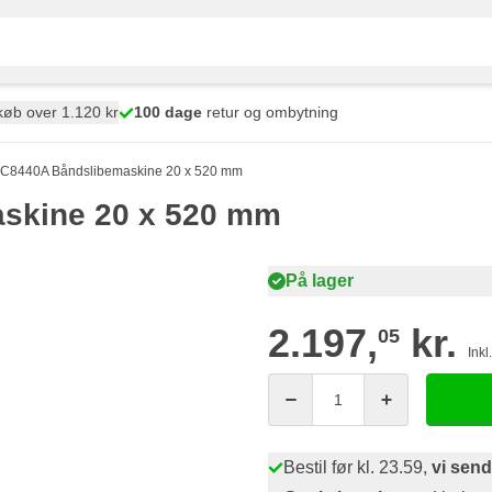
øb over 1.120 kr
100 dage
retur og ombytning
8440A Båndslibemaskine 20 x 520 mm
skine 20 x 520 mm
På lager
2.197,
kr.
05
Ink
Antal
Bestil før kl. 23.59,
vi send