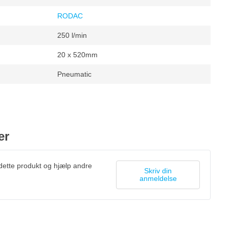
RODAC
250 l/min
20 x 520mm
Pneumatic
 omdr./min
6000 omdr./min
er
 dette produkt og hjælp andre
Skriv din
anmeldelse