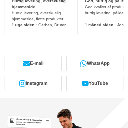
Hurtig levering, overskuelig
God, hurtig og pålidel
hjemmeside
God kvalitet af produkte
Hurtig levering, overskuelig
hurtig levering. pålidelig
hjemmeside, flotte produkter!
1 uge siden
·
Gerben, Druten
1 måned siden
·
Johny
E-mail
WhatsApp
Instagram
YouTube