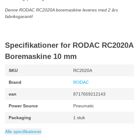
Denne RODAC RC2020A boremaskine leveres med 2 års
fabriksgaranti!
Specifikationer for RODAC RC2020A
Boremaskine 10 mm
SKU
RC2020A
Brand
RODAC
ean
8717659212143
Power Source
Pneumatic
Packaging
1 stuk
Chuck Size
Rotation Direction
Maksimal hastighed
Weight
Minimalt omdrejningstal
Air Consumption
Kategori
0.63 kg
Boremaskiner
10 mm
280 l/min
clockwise, counterclockwise
1600 rpm
1600 rpm
Alle specifikationer