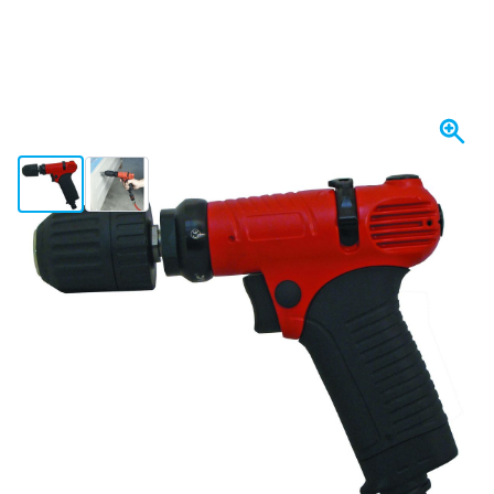
View larger image
View larger image
På lager
2.021,
kr.
31
Inkl. moms
Antal
Læg i kurv
Bestil før kl. 23.59,
vi sender i dag
Gratis levering
ved køb over 1.120 kr
100 dage
retur og ombytning