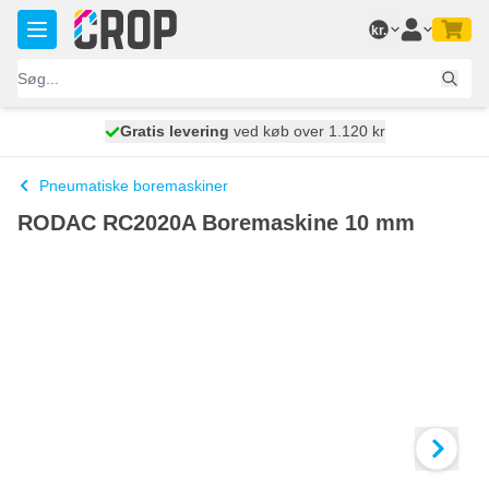
Skip to Content
kr.
Gratis levering
100 dage
ved køb over 1.120 kr
vi sender i dag
Pneumatiske boremaskiner
RODAC RC2020A Boremaskine 10 mm