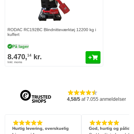
RODAC RC192BC Blindnitteværktøj 12200 kg i
kuffert
På lager
8.470,
kr.
14
4,58/5
af
7.055
anmeldelser
Hurtig levering, overskuelig
God, hurtig og pålidel