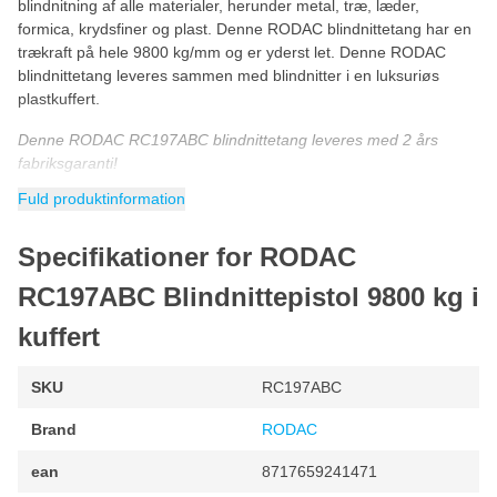
blindnitning af alle materialer, herunder metal, træ, læder,
formica, krydsfiner og plast. Denne RODAC blindnittetang har en
trækraft på hele 9800 kg/mm og er yderst let. Denne RODAC
blindnittetang leveres sammen med blindnitter i en luksuriøs
plastkuffert.
Denne RODAC RC197ABC blindnittetang leveres med 2 års
fabriksgaranti!
Fuld produktinformation
Specifikationer for RODAC
RC197ABC Blindnittepistol 9800 kg i
kuffert
SKU
RC197ABC
Brand
RODAC
ean
8717659241471