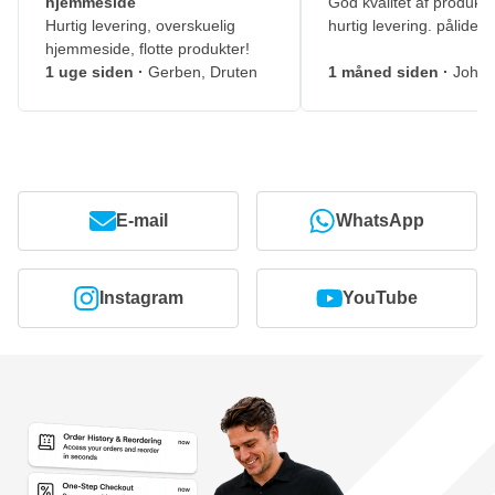
hjemmeside
God kvalitet af produkte
Hurtig levering, overskuelig
hurtig levering. pålidelig
hjemmeside, flotte produkter!
1 uge siden
·
Gerben, Druten
1 måned siden
·
Johny
E-mail
WhatsApp
Instagram
YouTube