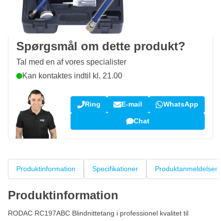
100 dage
retur og ombytning
Kundeanmeldelser:
4,58/5
(7.055 anmeldelser)
Spørgsmål om dette produkt?
Tal med en af vores specialister
Kan kontaktes indtil kl. 21.00
Ring
E-mail
WhatsApp
Chat
Produktinformation
Specifikationer
Produktanmeldelser
Produktinformation
RODAC RC197ABC Blindnittetang i professionel kvalitet til