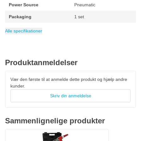
Power Source
Pneumatic
Packaging
1 set
Rivet Size
Weight
Kategori
1.4 kg
Blindklinketænger
24mm, 32mm, 48mm, 4mm
Alle specifikationer
Produktanmeldelser
Vær den første til at anmelde dette produkt og hjælp andre
kunder.
Skriv din anmeldelse
Sammenlignelige produkter