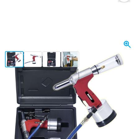
View larger image
View larger image
View larger image
View larger image
På lager
5.736,
kr.
89
Inkl. moms
Antal
Læg i kurv
Bestil før kl. 23.59,
vi sender i dag
Gratis levering
ved køb over 1.120 kr