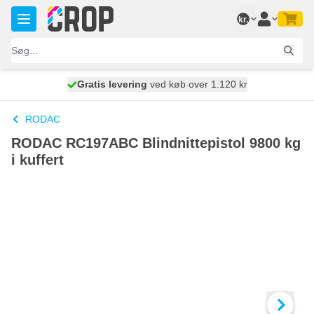
Skip to Content
kr.
Gratis levering
100 dage
ved køb over 1.120 kr
vi sender i dag
RODAC
RODAC RC197ABC Blindnittepistol 9800 kg
i kuffert