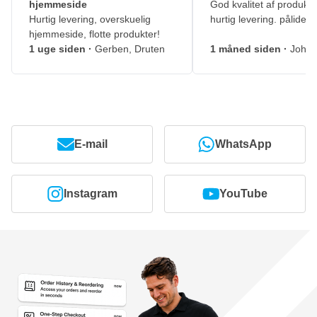
hjemmeside
God kvalitet af produkte
Hurtig levering, overskuelig
hurtig levering. pålidelig
hjemmeside, flotte produkter!
1 uge siden
·
Gerben, Druten
1 måned siden
·
Johny
E-mail
WhatsApp
Instagram
YouTube