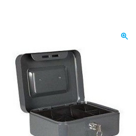
På lager
222,
kr.
66
Inkl. moms
Antal
Læg i kurv
Bestil før kl. 23.59,
vi sender i dag
Gratis levering
ved køb over 1.120 kr
100 dage
retur og ombytning
Kundeanmeldelser:
4,58/5
(7.072 anmeldelser)