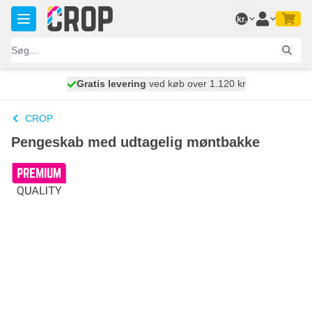
Skip to Content
kr.
Gratis levering
100 dage
ved køb over 1.120 kr
vi sender i dag
CROP
Pengeskab med udtagelig møntbakke