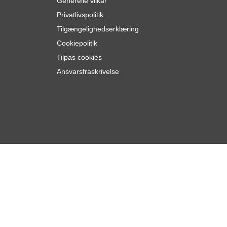
Generelle vilkår
Privatlivspolitik
Tilgængelighedserklæring
Cookiepolitik
Tilpas cookies
Ansvarsfraskrivelse
689,
kr.
16
Læg i kurv