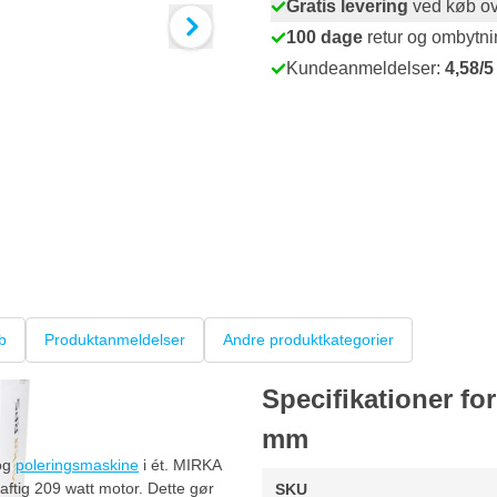
Gratis levering
ved køb ov
100 dage
retur og ombytni
Kundeanmeldelser:
4,58/5
b
Produktanmeldelser
Andre produktkategorier
Specifikationer f
mm
 og
poleringsmaskine
i ét. MIRKA
ftig 209 watt motor. Dette gør
SKU