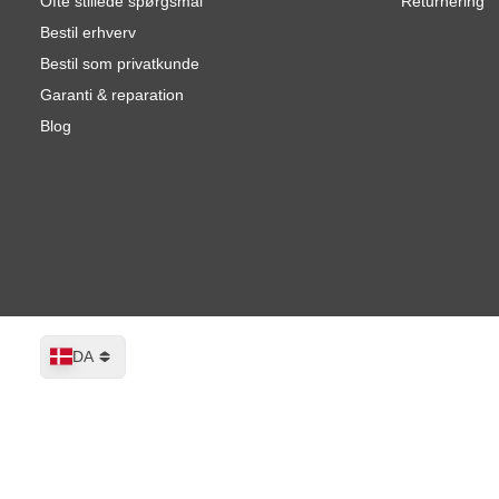
Ofte stillede spørgsmål
Returnering
Bestil erhverv
Bestil som privatkunde
Garanti & reparation
Blog
Sprog
DA
MIRKA RPS300CV Slibemaskine 77 m
På lager