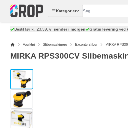
Skip to Content
Kategorier
Bestil før kl. 23.59,
vi sender i morgen
Gratis levering
ved k
Værktøj
Slibemaskinere
Excentersliber
MIRKA RPS30
MIRKA RPS300CV Slibemaski
View larger image
View larger image
View larger image