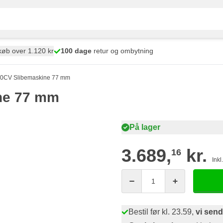
øb over 1.120 kr
100 dage
retur og ombytning
0CV Slibemaskine 77 mm
ne 77 mm
På lager
3.689,
kr.
16
Ink
Antal
Bestil før kl. 23.59,
vi send