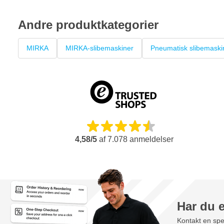
Mirka RPS 300CV 77 mm
Muffe til støvsugerslange
Andre produktkategorier
Slibepude 77 mm Grip 6 huller Medium
MIRKA
13 mm skruenøgle
MIRKA-slibemaskiner
Pneumatisk slibemaski
Brugsanvisning
4,58/5
af
7.078
anmeldelser
Har du 
Kontakt en spec