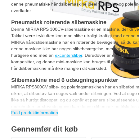
denne pneumatiske håndslibemaskine ideel til slibning og polerin
overflader.
Pneumatisk roterende slibemaskine
Denne MIRKA RPS 300CV-slibemaskine er en maskine, der drives 
Takket være trykluften kan man slibe utroligt kraftigt med denn
MIRKA håndslibemaskine har en roterende bevægelse, så du kan sl
denne maskine ikke har nogen slibebevægelse, men kun roterer, s
hurtigere end med en
excentersliber
. Derudover er denne maskine 
kompositter, og denne mini-maskine kan bruges til polering af gl
håndslibemaskine må ikke mangle i dit værksted.
Slibemaskine med 6 udsugningspunkter
MIRKA RPS300CV slibe- og poleringsmaskinen har en slibefod med
sikrer, at slibestøv kan suges væk under slibningen. Ved at suge s
ikke så hurtigt tilstoppet, og du opnår et pænere slibeudseende 
muligheden for støvudsugning kan denne slibemaskine tilsluttes
Fuld produktinformation
eller en
slibestøvsuger
.
Egenskaber ved MIRKA RPS 300CV-slibemaskinen
Gennemfør dit køb
MIRKA RPS300CV er en professionel slibemaskine med kraftfuld