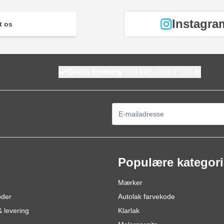
Instagra
t os
Gratis levering
ved køb over 1.120 kr
E-mail adresse
Populære kategori
Mærker
oder
Autolak farvekode
 levering
Klarlak