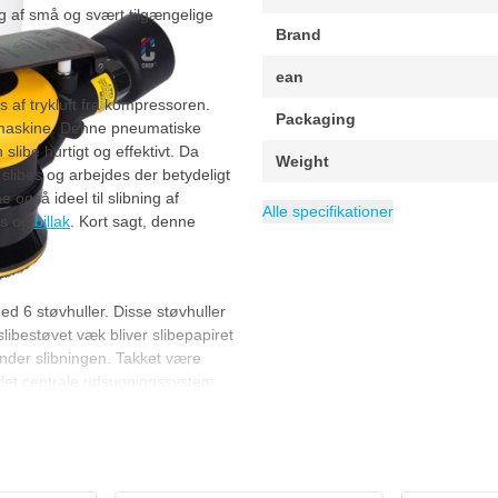
g af små og svært tilgængelige
Brand
ean
af trykluft fra kompressoren.
Packaging
e maskine. Denne pneumatiske
ibe hurtigt og effektivt. Da
Weight
libes og arbejdes der betydeligt
også ideel til slibning af
Air Consumption
Wattage
Power Source
Minimalt omdrejningstal
Diameter
Pad type
Maksimal hastighed
Sound Level
Kategori
209 W
Slibemaskinere
77 mm
Klittenband
78 dB(A)
Pneumatic
481 l/min
3000 
3
Alle specifikationer
as og
billak
. Kort sagt, denne
 6 støvhuller. Disse støvhuller
libestøvet væk bliver slibepapiret
under slibningen. Takket være
 det centrale udsugningssystem
e egenskaber.