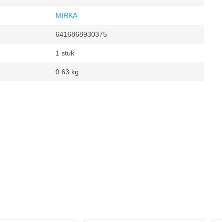
MIRKA
6416868930375
1 stuk
0.63 kg
omdr./min
000 omdr./min