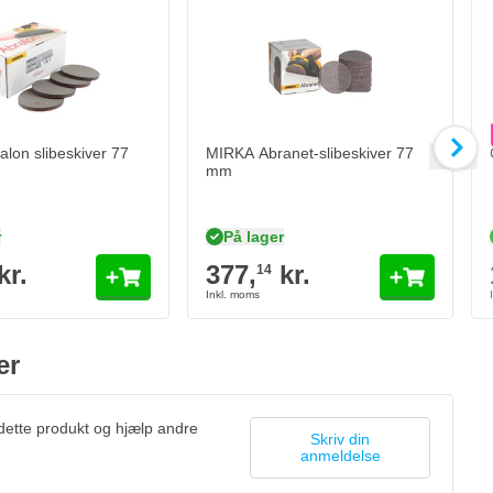
on slibeskiver 77 mm
MIRKA Abranet-slibeskiver 77 mm
C
.
377,
kr.
1
14
På lager
Antal
Ant
Grit
Si
Læg i kurv
Læg i kurv
lon slibeskiver 77
MIRKA Abranet-slibeskiver 77
mm
r
På lager
kr.
377,
kr.
14
er
 dette produkt og hjælp andre
Skriv din
anmeldelse