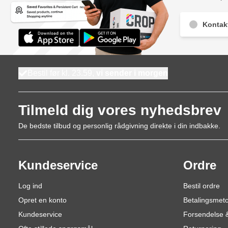
Kontak
Bestil før kl. 23.59,
vi sender i morgen
Tilmeld dig vores nyhedsbrev
De bedste tilbud og personlig rådgivning direkte i din indbakke.
Kundeservice
Ordre
Log ind
Bestil ordre
Opret en konto
Betalingsmet
Kundeservice
Forsendelse &