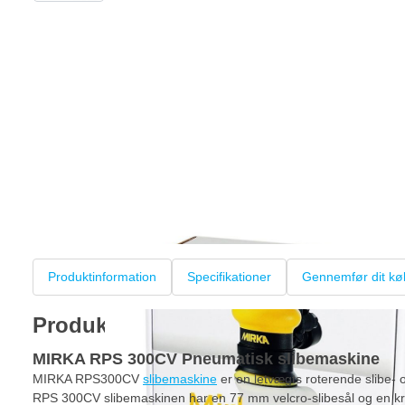
Produktinformation
Specifikationer
Gennemfør dit kø
Produktinformation
MIRKA RPS 300CV Pneumatisk slibemaskine
MIRKA RPS300CV
slibemaskine
er en letvægts roterende slibe-
RPS 300CV slibemaskinen har en 77 mm velcro-slibesål og en kra