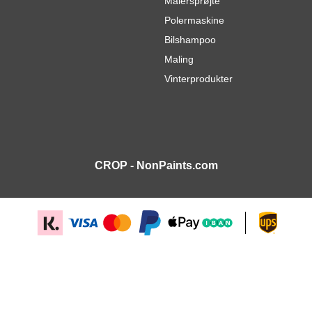
Malersprøjte
Polermaskine
Bilshampoo
Maling
Vinterprodukter
CROP - NonPaints.com
m
3.