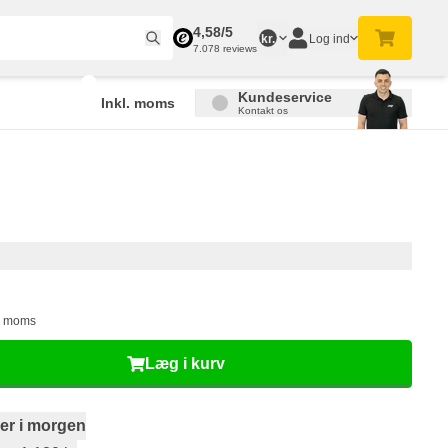
4,58/5
Log ind
kr.
7.078 reviews
Kundeservice
Inkl. moms
Kontakt os
l. moms
Læg i kurv
er i morgen