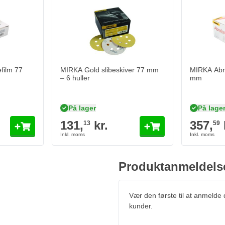
film 77 mm
MIRKA Gold slibeskiver 77 mm – 6 huller
MIRKA Abral
131,
kr.
357,
kr
13
59
På lager
På lager
Antal
Antal
Grit
Grit
Læg i kurv
Læg i kurv
film 77
MIRKA Gold slibeskiver 77 mm
MIRKA Abra
– 6 huller
mm
På lager
På lage
131,
kr.
357,
13
59
Produktanmeldels
Vær den første til at anmelde
kunder.