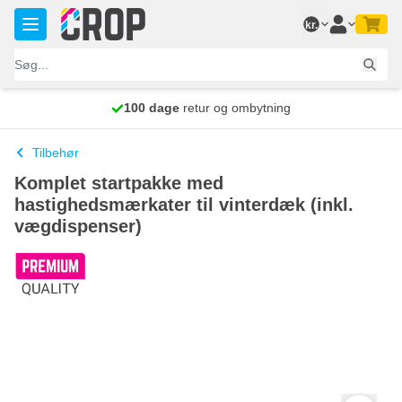
Skip to Content
kr.
Bestil før kl. 23.59,
Gratis levering
100 dage
vi sender i morgen
Tilbehør
Komplet startpakke med
hastighedsmærkater til vinterdæk (inkl.
vægdispenser)