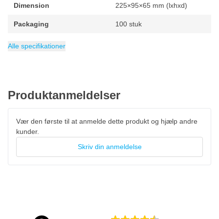
dispenseræske med 100 klistermærker
Dimension
225×95×65 mm (lxhxd)
Packaging
100 stuk
Q: op til 160 km/t
R: op til 170 km/t
Height
Length
Kategori
95 mm
225 mm
Tilbehør
Alle specifikationer
S: op til 180 km/t
T: op til 190 km/t
H: op til 210 km/t
Produktanmeldelser
V: op til 240 km/t
Vær den første til at anmelde dette produkt og hjælp andre
kunder.
Skriv din anmeldelse