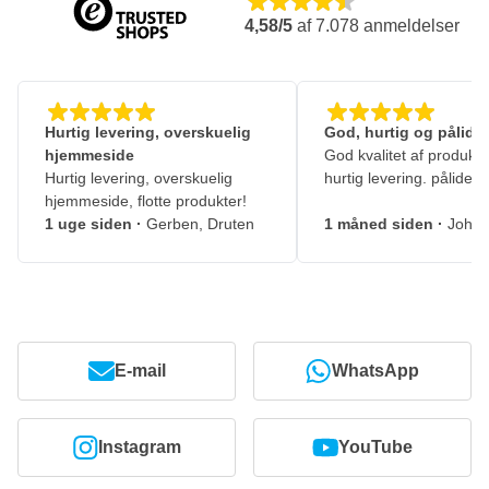
4,58/5
af
7.078
anmeldelser
Hurtig levering, overskuelig
God, hurtig og pålidel
hjemmeside
God kvalitet af produkte
Hurtig levering, overskuelig
hurtig levering. pålidelig
hjemmeside, flotte produkter!
1 uge siden
·
Gerben, Druten
1 måned siden
·
Johny
E-mail
WhatsApp
Instagram
YouTube