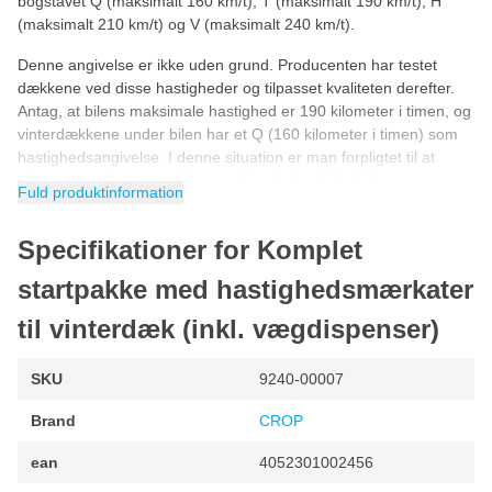
bogstavet Q (maksimalt 160 km/t), T (maksimalt 190 km/t), H
(maksimalt 210 km/t) og V (maksimalt 240 km/t).
Denne angivelse er ikke uden grund. Producenten har testet
dækkene ved disse hastigheder og tilpasset kvaliteten derefter.
Antag, at bilens maksimale hastighed er 190 kilometer i timen, og
vinterdækkene under bilen har et Q (160 kilometer i timen) som
hastighedsangivelse. I denne situation er man forpligtet til at
placere mærkaten med den maksimale hastighed i førerens
Fuld produktinformation
synsfelt.
Egenskaber:
Specifikationer for Komplet
startpakke med hastighedsmærkater
Diameter: 25 mm
Farve: Hvid
til vinterdæk (inkl. vægdispenser)
Materiale: Polyethylen - PE
SKU
9240-00007
Lysægte og varmebestandig
Selvklæbende folie
Brand
CROP
Kan fjernes helt
ean
4052301002456
Klistermærkerne leveres som standard i en praktisk