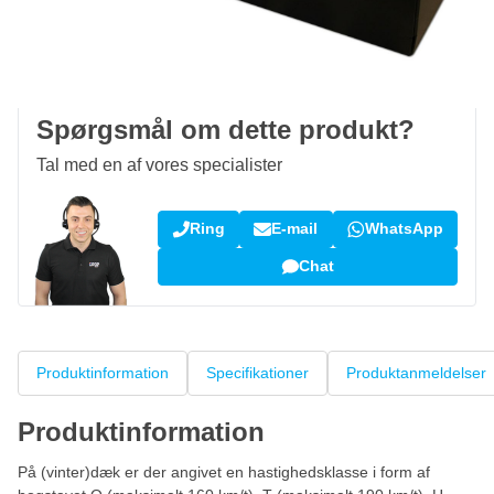
Gratis levering
ved køb over 1.120 kr
100 dage
retur og ombytning
Kundeanmeldelser:
4,58/5
(7.078 anmeldelser)
Spørgsmål om dette produkt?
Tal med en af vores specialister
Ring
E-mail
WhatsApp
Chat
Produktinformation
Specifikationer
Produktanmeldelser
Produktinformation
På (vinter)dæk er der angivet en hastighedsklasse i form af