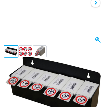
View larger image
View larger image
View larger image
På lager
313,
kr.
95
Inkl. moms
Antal
Læg i kurv
Bestil før kl. 23.59,
vi sender i morgen