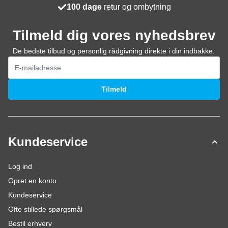
Bestil før kl. 23.59,
Gratis levering
100 dage
retur og ombytning
vi sender i morgen
Tilmeld dig vores nyhedsbrev
De bedste tilbud og personlig rådgivning direkte i din indbakke.
E-mail adresse
Tilmeld
Kundeservice
Log ind
Opret en konto
Kundeservice
Ofte stillede spørgsmål
Bestil erhverv