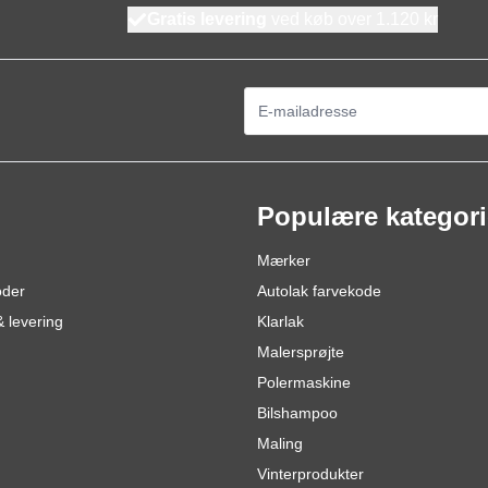
Gratis levering
ved køb over 1.120 kr
E-mail adresse
Populære kategori
Mærker
oder
Autolak farvekode
 levering
Klarlak
Malersprøjte
Polermaskine
Bilshampoo
Maling
Vinterprodukter