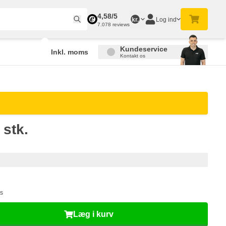
4,58/5
Log ind
kr.
7.078 reviews
Kundeservice
Inkl. moms
Kontakt os
 stk.
ms
Læg i kurv