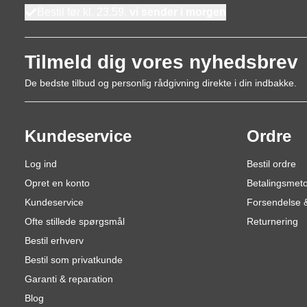
Bestil før kl. 23.59,
vi sender i morgen
Tilmeld dig vores nyhedsbrev
De bedste tilbud og personlig rådgivning direkte i din indbakke.
Kundeservice
Ordre
Log ind
Bestil ordre
Opret en konto
Betalingsmet
Kundeservice
Forsendelse &
Ofte stillede spørgsmål
Returnering
Bestil erhverv
Bestil som privatkunde
Garanti & reparation
Blog