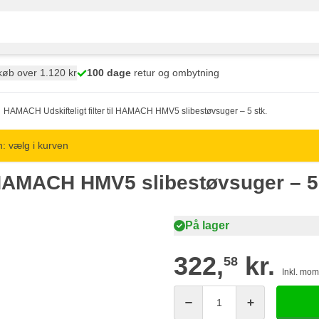
øb over 1.120 kr
100 dage
retur og ombytning
HAMACH Udskifteligt filter til HAMACH HMV5 slibestøvsuger – 5 stk.
: vælg i kurven
l HAMACH HMV5 slibestøvsuger – 5
På lager
322,
kr.
58
Inkl. mo
Antal