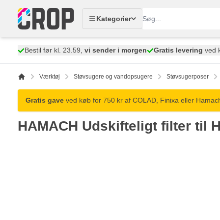
Skip to Content
Kategorier
Bestil før kl. 23.59,
vi sender i morgen
Gratis levering
ved k
Værktøj
Støvsugere og vandopsugere
Støvsugerposer
Gratis gave
ved køb for 750 kr af COLAD, Finixa eller Hamach
HAMACH Udskifteligt filter ti