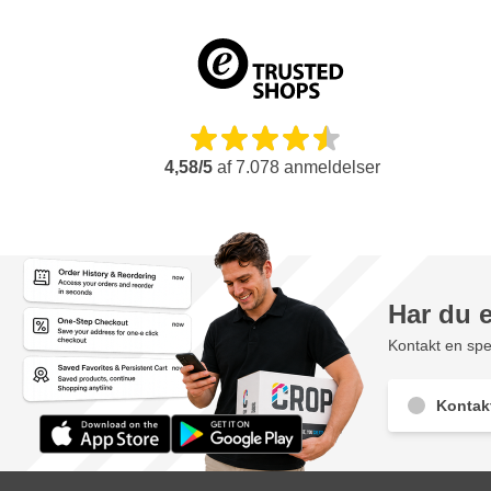
4,58/5
af
7.078
anmeldelser
Har du 
Kontakt en spec
Kontak