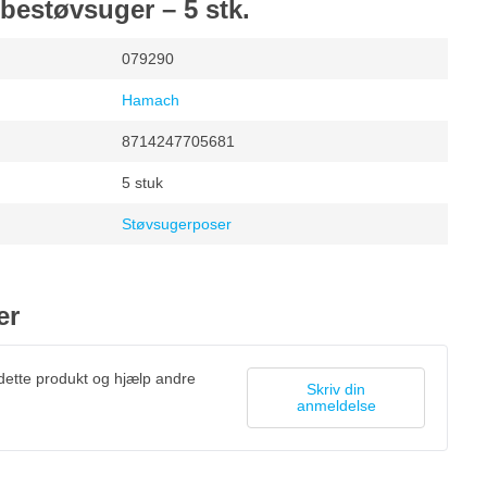
estøvsuger – 5 stk.
079290
Hamach
8714247705681
5 stuk
Støvsugerposer
er
 dette produkt og hjælp andre
Skriv din
anmeldelse