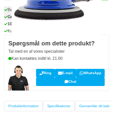
Bestil før kl. 23.59,
vi sender i dag
Gratis levering
ved køb over 1.120 kr
100 dage
retur og ombytning
Kundeanmeldelser:
4,58/5
(7.055 anmeldelser)
Spørgsmål om dette produkt?
Tal med en af vores specialister
Kan kontaktes indtil kl. 21.00
Ring
E-mail
WhatsApp
Chat
Produktinformation
Specifikationer
Gennemfør dit køb