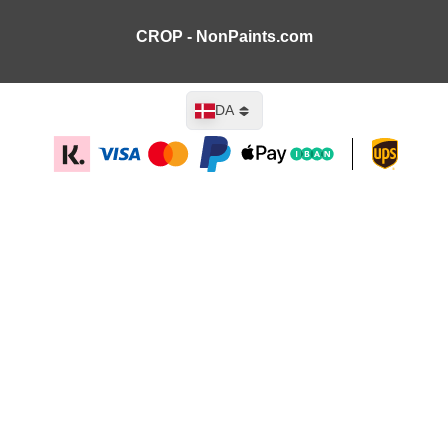
CROP - NonPaints.com
Sprog
DA
Læg i kurv