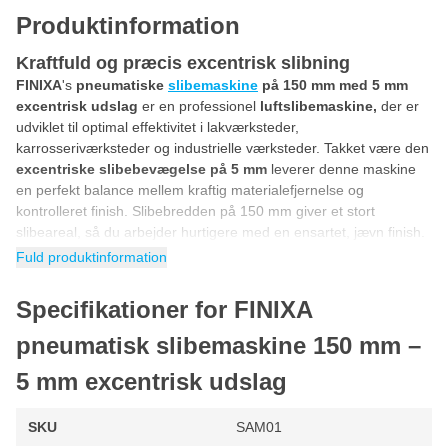
Produktinformation
Kraftfuld og præcis excentrisk slibning
FINIXA
's
pneumatiske
slibemaskine
på 150 mm med 5 mm
excentrisk udslag
er en professionel
luftslibemaskine,
der er
udviklet til optimal effektivitet i lakværksteder,
karrosseriværksteder og industrielle værksteder. Takket være den
excentriske slibebevægelse på 5 mm
leverer denne maskine
en perfekt balance mellem kraftig materialefjernelse og
kontrolleret finish. Slibebredden på 150 mm giver et stort
slibeareal, så du arbejder hurtigere med en ensartet, jævn finish.
Fuld produktinformation
Denne
excentriske slibemaskine fra FINIXA
er ideel til slibning
af grundingslag, spartelmasse, fyldstof og lak, men også til
Specifikationer for FINIXA
matning af overflader før sprøjtemaling. Takket være den stabile
luftmotor og den optimerede luftfordeling opretholder maskinen
pneumatisk slibemaskine 150 mm –
en konstant ydeevne, selv ved langvarig brug.
5 mm excentrisk udslag
Fuld kontrol med trinløs hastighedsregulering
Med den
trinløse hastighedsregulering
kan du nemt indstille
SKU
SAM01
omdrejningstallet mellem 0 og 20.000 o/min. Det gør denne