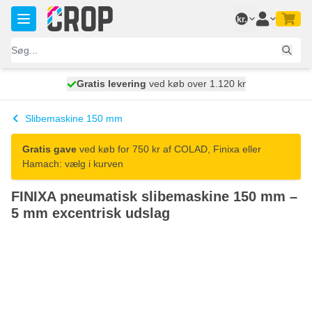
Skip to Content
kr.
Gratis levering
100 dage
ved køb over 1.120 kr
vi sender i dag
Slibemaskine 150 mm
Gratis gave
ved køb for 750 kr af COLAD, Finixa eller
Hamach: vælg i kurven
FINIXA pneumatisk slibemaskine 150 mm –
5 mm excentrisk udslag