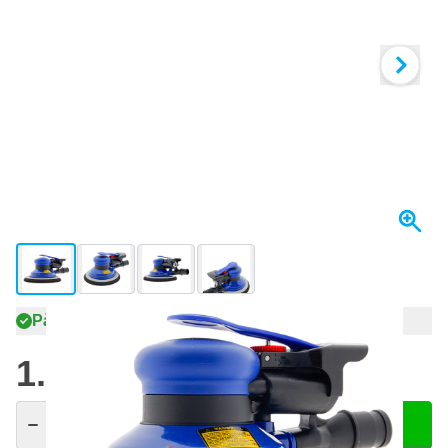
View larger image
View larger image
View larger image
View larger image
På lager
1.877,
kr.
53
Inkl. moms
Antal
Læg i kurv