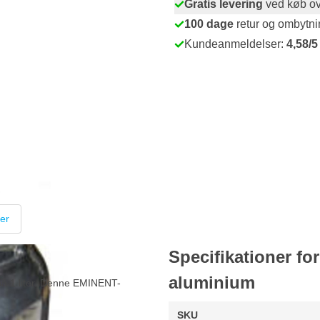
Gratis levering
ved køb ov
100 dage
retur og ombytni
Kundeanmeldelser:
4,58/5
er
Specifikationer f
aluminium
å 1 liter. Denne EMINENT-
SKU