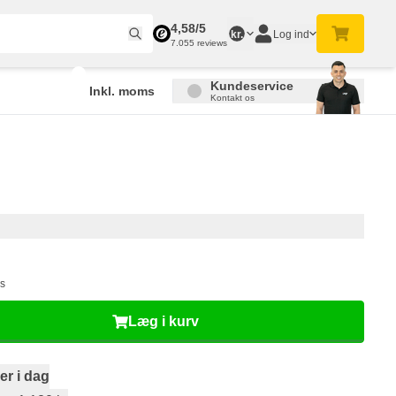
4,58/5
Log ind
kr.
7.055 reviews
Kundeservice
Inkl. moms
Kontakt os
ms
Læg i kurv
er i dag