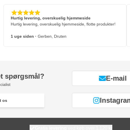
Hurtig levering, overskuelig hjemmeside
Hurtig levering, overskuelig hjemmeside, flotte produkter!
1 uge siden
·
Gerben, Druten
et spørgsmål?
E-mail
ialist
Instagra
t os
Gratis levering
ved køb over 1.120 kr