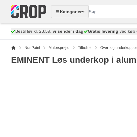
Skip to Content
Kategorier
Bestil før kl. 23.59,
vi sender i dag
Gratis levering
ved køb 
NonPaint
Malersprøjte
Tilbehør
Over- og underkopper
EMINENT Løs underkop i alum