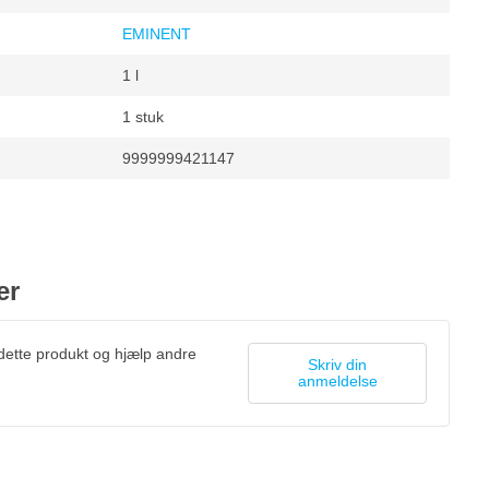
EMINENT
1 l
1 stuk
9999999421147
pper
er
 dette produkt og hjælp andre
Skriv din
anmeldelse