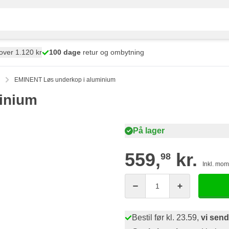
over 1.120 kr
100 dage
retur og ombytning
EMINENT Løs underkop i aluminium
inium
På lager
559,
kr.
98
Inkl. mo
Antal
Bestil før kl. 23.59,
vi send