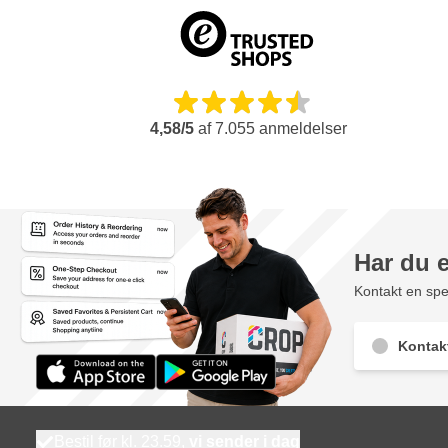
4,58/5
af
7.055
anmeldelser
Har du 
Kontakt en spec
Kontak
Bestil før kl. 23.59,
vi sender i dag