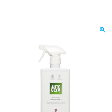
På lager
95,
kr.
86
Inkl. moms
Antal
Læg i kurv
Bestil før kl. 23.59,
vi sender i dag
Gratis levering
ved køb over 1.120 kr
100 dage
retur og ombytning
Kundeanmeldelser:
4,58/5
(7.055 anmeldelser)