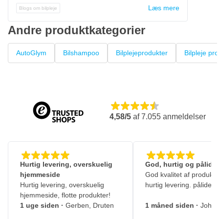
Læs mere
Blogs om bilpleje
Andre produktkategorier
AutoGlym
Bilshampoo
Bilplejeprodukter
Bilpleje pr
4,58/5
af
7.055
anmeldelser
Hurtig levering, overskuelig
God, hurtig og pålidel
hjemmeside
God kvalitet af produkte
Hurtig levering, overskuelig
hurtig levering. pålidelig
hjemmeside, flotte produkter!
1 uge siden
·
Gerben, Druten
1 måned siden
·
Johny