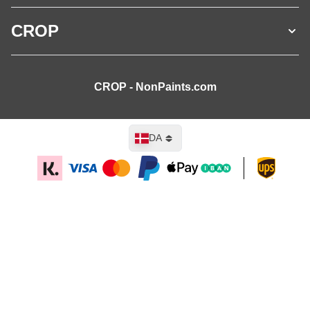
CROP
CROP - NonPaints.com
Sprog
DA
Læg i kurv