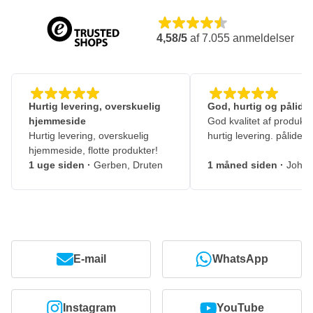
4,58/5
af
7.055
anmeldelser
Hurtig levering, overskuelig
God, hurtig og pålidel
hjemmeside
God kvalitet af produkte
Hurtig levering, overskuelig
hurtig levering. pålidelig
hjemmeside, flotte produkter!
1 uge siden
·
Gerben, Druten
1 måned siden
·
Johny
E-mail
WhatsApp
Instagram
YouTube