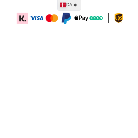
Sprog
DA
Læg i kurv