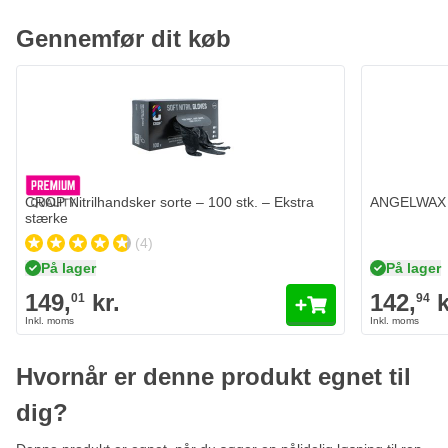
Giver en fantastisk glans
Gennemfør dit køb
CROP Nitrilhandsker sorte – 100 stk. – Ekstra stærke
149,
kr.
01
På lager
Antal
Variant
Læg i kurv
CROP Nitrilhandsker sorte – 100 stk. – Ekstra
ANGELWAX Ub
stærke
(4)
På lager
På lager
149,
kr.
142,
k
01
94
Hvornår er denne produkt egnet til
dig?