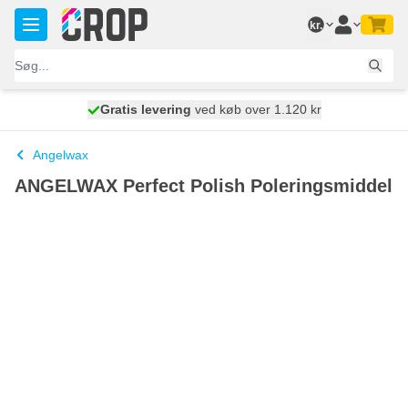
Skip to Content
kr.
Gratis levering
100 dage
ved køb over 1.120 kr
vi sender i dag
Angelwax
ANGELWAX Perfect Polish Poleringsmiddel