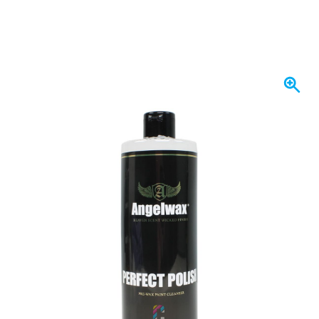
På lager
155,
kr.
65
Inkl. moms
Antal
Læg i kurv
Bestil før kl. 23.59,
vi sender i dag
Gratis levering
ved køb over 1.120 kr
100 dage
retur og ombytning
Kundeanmeldelser:
4,58/5
(7.055 anmeldelser)