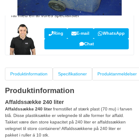
Spørgsmål om dette produkt?
Tal med en af vores specialister
Ring
E-mail
WhatsApp
Chat
Produktinformation
Specifikationer
Produktanmeldelser
Produktinformation
Affaldssække 240 liter
Affaldssække 240 liter
fremstillet af stærk plast (70 mu) i farven
blå. Disse plastiksække er velegnede til alle former for affald.
Takket være den store kapacitet på 240 liter er affaldssækken
velegnet til store containere! Affaldssækkene på 240 liter er
pakket i ruller á 10 stk.