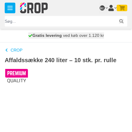
Skip to Content
kr.
Gratis levering
100 dage
ved køb over 1.120 kr
vi sender i morgen
CROP
Affaldssække 240 liter – 10 stk. pr. rulle