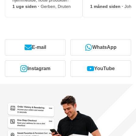
hjemmeside, flotte produkter!
1 uge siden
·
Gerben, Druten
1 måned siden
·
Johny
E-mail
WhatsApp
Instagram
YouTube