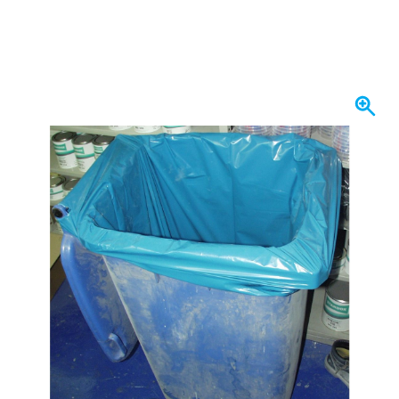
På lager
99,
kr.
63
Inkl. moms
Antal
Læg i kurv
Bestil før kl. 23.59,
vi sender i morgen
Gratis levering
ved køb over 1.120 kr
100 dage
retur og ombytning
Kundeanmeldelser:
4,58/5
(7.078 anmeldelser)