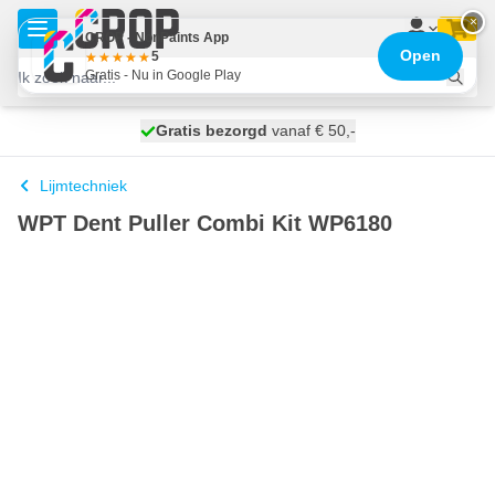
Ga naar de inhoud
×
CROP - NonPaints App
Open
5
Gratis - Nu in Google Play
100 dagen
Gratis bezorgd
vanaf € 50,-
morgen bezorgd
Lijmtechniek
WPT Dent Puller Combi Kit WP6180