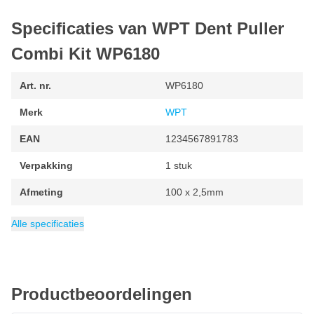
Specificaties van WPT Dent Puller
Combi Kit WP6180
Art. nr.
WP6180
Merk
WPT
EAN
1234567891783
Verpakking
1 stuk
Afmeting
100 x 2,5mm
Kleur
Categorie
Aluminium
Lijmtechniek
Alle specificaties
Productbeoordelingen