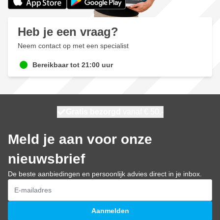
Heb je een vraag?
Neem contact op met een specialist
Bereikbaar tot 21:00 uur
100 dagen
Gratis bezorgd
vanaf € 50,-
morgen bezorgd
Meld je aan voor onze
nieuwsbrief
De beste aanbiedingen en persoonlijk advies direct in je inbox.
E-mailadres
Aanmelden