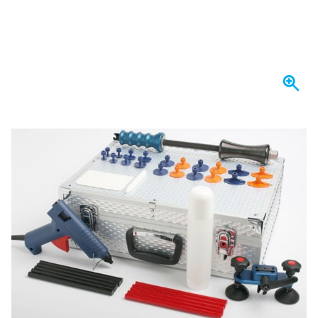
Op voorraad
€ 559,
02
incl. BTW
Aantal
In mijn winkelwagen
Voor 23:59 uur besteld,
morgen bezorgd
Gratis bezorgd
vanaf € 50,-
100 dagen
retourneren en ruilen
Klantbeoordeling:
9,5/10
(34.283 reviews)