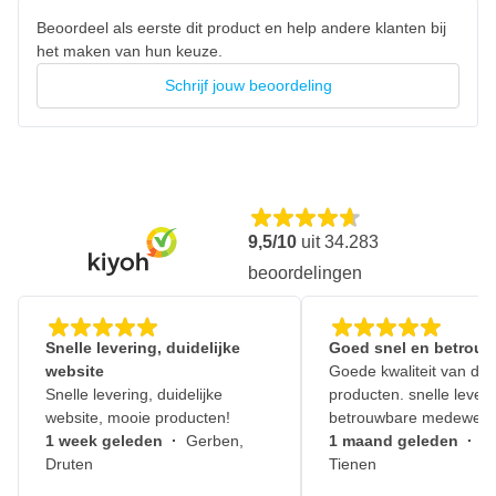
Beoordeel als eerste dit product en help andere klanten bij
het maken van hun keuze.
Schrijf jouw beoordeling
9,5/10
uit
34.283
beoordelingen
Snelle levering, duidelijke
Goed snel en betrouw
website
Goede kwaliteit van de
Snelle levering, duidelijke
producten. snelle leveri
website, mooie producten!
betrouwbare medewerk
1 week geleden
·
Gerben,
1 maand geleden
·
J
Druten
Tienen