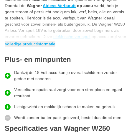
Doordat de
Wagner
Airless Verfspuit
op accu
werkt, heb je
geen stroom of perslucht nodig om lak, verf, beits, olie en vernis
te spuiten. Hierdoor is de accu verfspuit van Wagner ideaal
geschikt voor zowel binnen- als buitengebruik. De Wagner W250
Airless Verfspuit 18V is te gebruiken door zowel beginners als
ervaren gebruikers. Deze
elektrische verfspuit
op accu zorgt voor
een gelijkmatige verneveling waardoor je tijd en energie
Volledige productinformatie
bespaart. Zelfs complexe oppervlakken zoals rotanmeubelen,
louvre deuren of radiatoren, worden met deze airless verfspuit
Plus- en minpunten
van Wagner eenvoudig voorzien van een strakke laag verf of lak.
Voordelen van Wagner W250 accu verfspuit
Dankzij de 18 Volt accu kun je overal schilderen zonder
gedoe met snoeren
Compact licht in gewicht maakt het ideaal voor kleine klussen
Verstelbare spuitstraal zorgt voor een streeploos en egaal
in en rondom het huis
resultaat
Kan worden gebruikt met lakken, beitsen,
houtbeschermingsmiddelen en primers
Lichtgewicht en makkelijk schoon te maken na gebruik
Ontworpen voor zowel beginners als gevorderden
Wordt zonder batter pack geleverd, bestel dus direct mee
Zorgt voor een uniforme afwerking zonder strepen
Specificaties van Wagner W250
Eenvoudig uit elkaar te halen voor een snelle en grondige