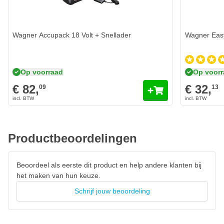
Koolborstelloze motor voor een langere levensduur en
efficiënte werking
Wagner Accupack 18 Volt + Snellader
Wagner Easy
Click&Paint Systeem maakt het wisselen van opzetstukken
en kleuren eenvoudig
Verstelbare spuitstraal: horizontaal, verticaal en puntstraal
voor diverse toepassingen
Op voorraad
Op voor
Ideaal voor lakken en beitsen op water- en oplosmiddelbasis
€ 82,
€ 32,
09
13
Lichtgewicht en comfortabel in gebruik voor langere
projecten
Onderdelen zijn gemakkelijk te demonteren en schoon te
Productbeoordelingen
maken
Beoordeel als eerste dit product en help andere klanten bij
het maken van hun keuze.
Schrijf jouw beoordeling