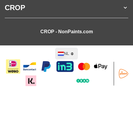
CROP
CROP - NonPaints.com
Taal
NL
In mijn winkelwagen