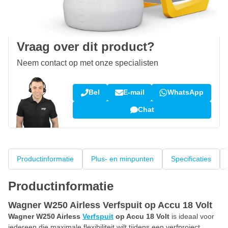
100 dagen
retourneren en ruilen
Klantbeoordeling:
9,5/10
(34.291 reviews)
Vraag over dit product?
Neem contact op met onze specialisten
Bel
E-mail
WhatsApp
Chat
Productinformatie
Plus- en minpunten
Specificaties
Productinformatie
Wagner W250 Airless Verfspuit op Accu 18 Volt
Wagner W250 Airless
Verfspuit
op Accu 18 Volt
is ideaal voor
iedereen die maximale flexibiliteit wilt tijdens een verfproject.