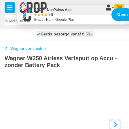
Ga naar de inhoud
CROP - NonPaints App
Open
5
Gratis - Nu in Google Play
100 dagen
Gratis bezorgd
vanaf € 50,-
maandag bezorgd
Wagner verfspuiten
Wagner W250 Airless Verfspuit op Accu -
zonder Battery Pack