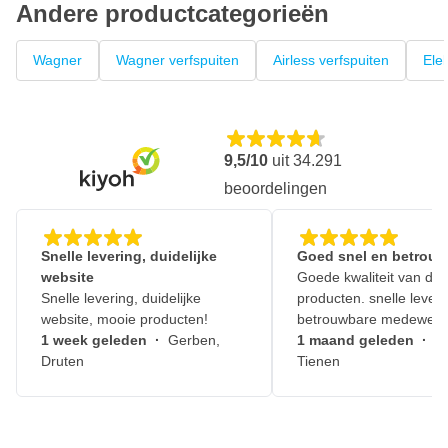
Andere productcategorieën
Wagner
Wagner verfspuiten
Airless verfspuiten
Elek
9,5/10
uit
34.291
beoordelingen
Snelle levering, duidelijke
Goed snel en betrouw
website
Goede kwaliteit van de
Snelle levering, duidelijke
producten. snelle leveri
website, mooie producten!
betrouwbare medewerk
1 week geleden
·
Gerben,
1 maand geleden
·
J
Druten
Tienen