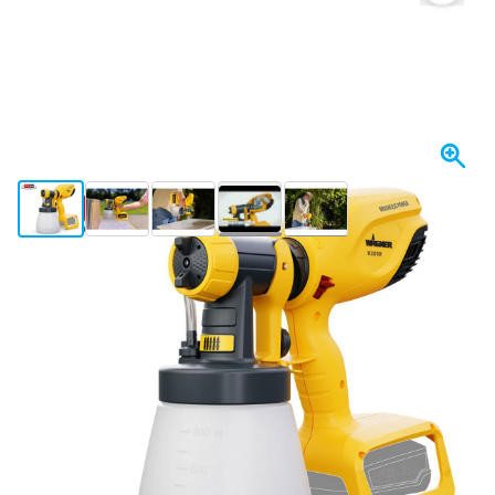
View larger image
View larger image
View larger image
View larger image
View larger image
+4
Op voorraad
€ 89,-
incl. BTW
Aantal
In mijn winkelwagen
Voor 23:59 uur besteld,
maandag bezorgd
Gratis bezorgd
vanaf € 50,-