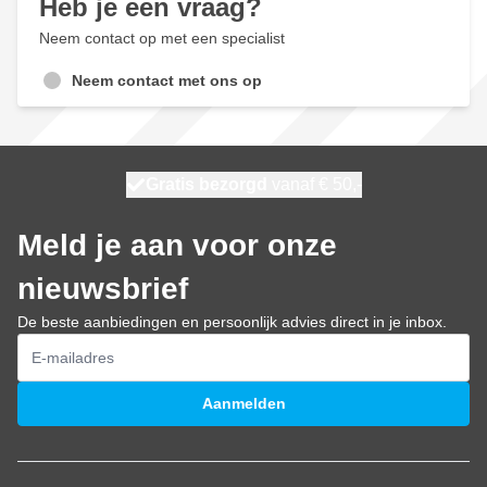
Heb je een vraag?
Neem contact op met een specialist
Neem contact met ons op
100 dagen
Gratis bezorgd
vanaf € 50,-
maandag bezorgd
Meld je aan voor onze
nieuwsbrief
De beste aanbiedingen en persoonlijk advies direct in je inbox.
E-mailadres
Aanmelden