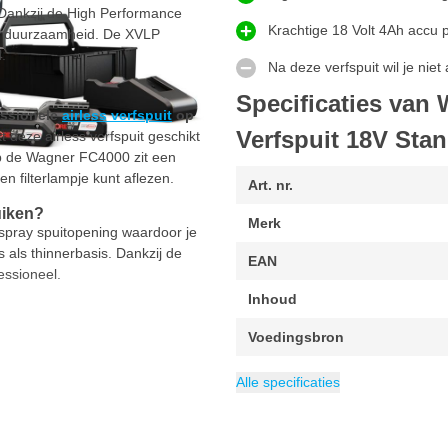
. Dankzij de High Performance
Krachtige 18 Volt 4Ah accu 
 en duurzaamheid. De XVLP
.
Na deze verfspuit wil je nie
Specificaties van
essionele
airless verfspuit
op
Verfspuit 18V Stan
 deze airless verfspuit geschikt
op de Wagner FC4000 zit een
en filterlampje kunt aflezen.
Art. nr.
uiken?
Merk
spray spuitopening waardoor je
 als thinnerbasis. Dankzij de
EAN
essioneel.
Inhoud
Voedingsbron
Verpakking
Bekerinhoud
Type verfspuit
Sproeieropening
Gewicht
Categorie
5 kg
Onderbeker verfs
1 set
1 liter
Onderbeker
1.8 mm
Alle specificaties