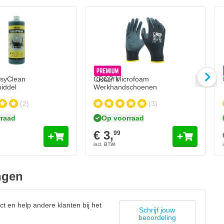
CROP Microfoam Werkhandschoenen
C
€ 3,
€ 
99
Op voorraad
Aantal
Aan
Maat
Ma
In mijn winkelw
syClean
CROP Microfoam
middel
Werkhandschoenen
(2)
(3)
raad
Op voorraad
€ 3,
99
ngen
ct en help andere klanten bij het
Schrijf jouw
beoordeling