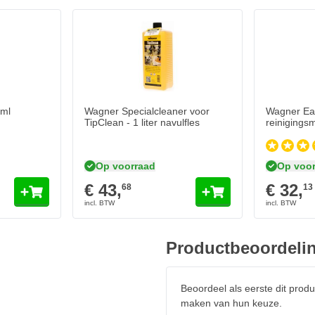
 luxe systainer inclusief
 direct te beginnen met spuiten!
0ml
Wagner Specialcleaner voor
Wagner Ea
TipClean - 1 liter navulfles
reinigings
Op voorraad
Op voor
€ 43,
€ 32,
68
13
Productbeoordeli
Beoordeel als eerste dit produ
maken van hun keuze.