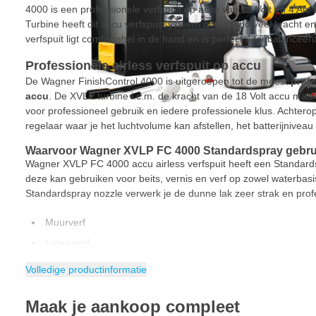
4000 is een professionele verfspuit op accu van 18 Volt en 4 Ah
Turbine heeft dit accu verfspuitsysteem ontzettend veel kracht
verfspuit ligt comfortabel in de hand en is perfect uitgebalanceerd
Professionele airless verfspuit op accu
De Wagner FinishControl 4000 is uitgeroepen tot de meest
prof
accu
. De XVLP turbine i.c.m. de kracht van de 18 Volt accu maakt
voor professioneel gebruik en iedere professionele klus. Achter
regelaar waar je het luchtvolume kan afstellen, het batterijniveau 
Waarvoor Wagner XVLP FC 4000 Standardspray gebr
Wagner XVLP FC 4000 accu airless verfspuit heeft een Standard
deze kan gebruiken voor beits, vernis en verf op zowel waterbasis
Standardspray nozzle verwerk je de dunne lak zeer strak en prof
Muurverf
Latex verf
Grondverf & primer
Volledige productinformatie
Impregneermiddel
Maak je aankoop compleet
Hamerslag lak