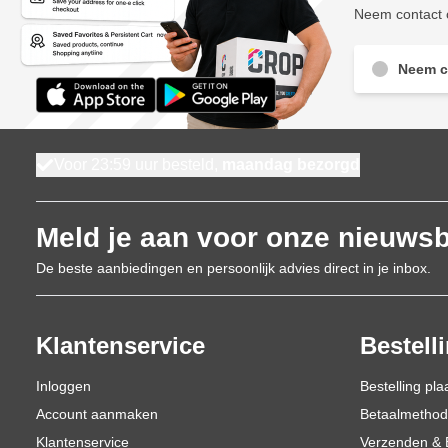
Neem contact o
Neem c
Voor 23:59 uur besteld,
maandag bezorgd
Meld je aan voor onze nieuwsb
De beste aanbiedingen en persoonlijk advies direct in je inbox.
Klantenservice
Bestell
Inloggen
Bestelling pla
Account aanmaken
Betaalmetho
Klantenservice
Verzenden & 