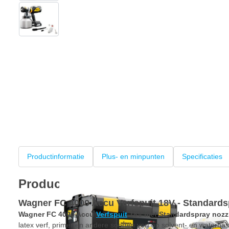
View larger image
Productinformatie
Plus- en minpunten
Specificaties
Productinformatie
Wagner FC 4000 Accu Verfspuit 18V - Standards
Wagner FC 4000 Accu
Verfspuit
18V met Standardspray nozz
latex verf, primer en andere soorten verf op solvent- en waterba