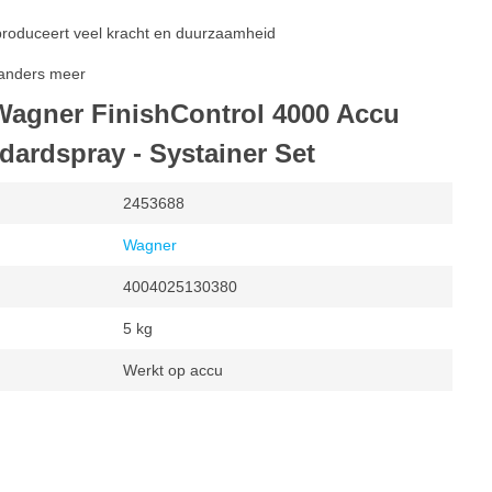
produceert veel kracht en duurzaamheid
t anders meer
 Wagner FinishControl 4000 Accu
dardspray - Systainer Set
2453688
Wagner
4004025130380
5 kg
Werkt op accu
puiten