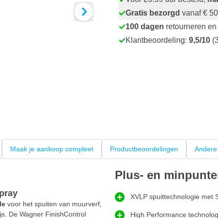
Gratis bezorgd
vanaf € 50
100 dagen
retourneren en 
Klantbeoordeling:
9,5/10
(3
Maak je aankoop compleet
Productbeoordelingen
Andere
Plus- en minpunt
pray
XVLP spuittechnologie met S
le
voor het spuiten van muurverf,
sis. De Wagner FinishControl
High Performance technolog