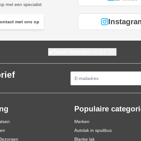
p met een specialist
Instagra
ontact met ons op
Gratis bezorgd
vanaf € 50,-
rief
E-mailadres
ing
Populaire categor
atsen
Merken
den
Autolak in spuitbus
Bezorgen
Blanke lak