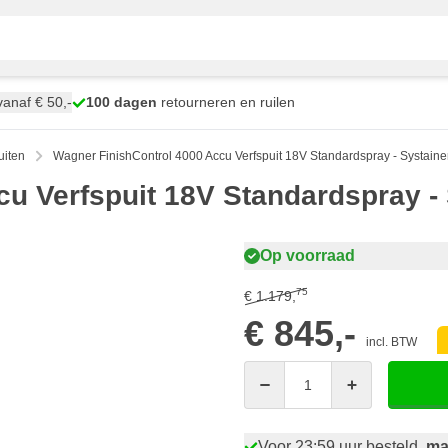
anaf € 50,-
100 dagen
retourneren en ruilen
uiten
Wagner FinishControl 4000 Accu Verfspuit 18V Standardspray - Systaine
u Verfspuit 18V Standardspray - 
Op voorraad
75
€ 1.179,
€ 845,-
incl. BTW
Aantal
Voor 23:59 uur besteld,
ma