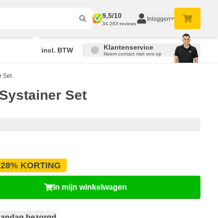
9,5/10
Inloggen
34.283 reviews
Klantenservice
incl. BTW
Neem contact met ons op
r Set
Systainer Set
28% KORTING
In mijn winkelwagen
andag bezorgd