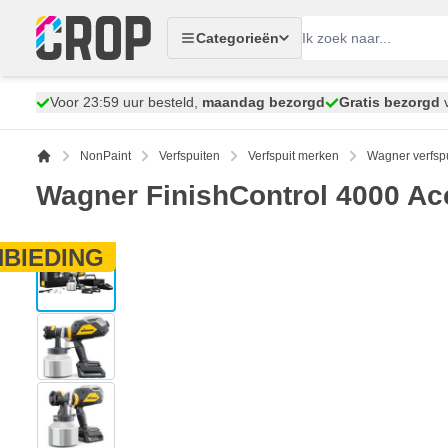
Ga naar de inhoud
Categorieën
Voor 23:59 uur besteld,
maandag bezorgd
Gratis bezorgd
v
NonPaint
Verfspuiten
Verfspuit merken
Wagner verfsp
Wagner FinishControl 4000 Acc
BIEDING
View larger image
View larger image
View larger image