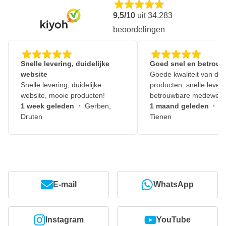
9,5/10
uit
34.283
beoordelingen
Snelle levering, duidelijke
Goed snel en betrouw
website
Goede kwaliteit van de
Snelle levering, duidelijke
producten. snelle leveri
website, mooie producten!
betrouwbare medewerk
1 week geleden
·
Gerben,
1 maand geleden
·
J
Druten
Tienen
E-mail
WhatsApp
Instagram
YouTube