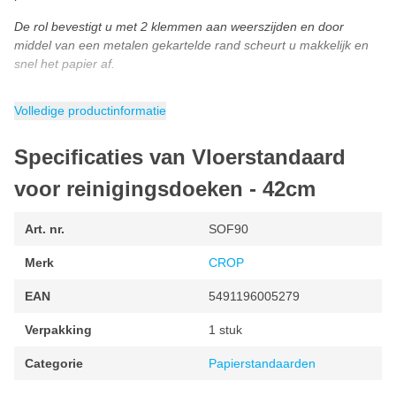
De rol bevestigt u met 2 klemmen aan weerszijden en door
middel van een metalen gekartelde rand scheurt u makkelijk en
snel het papier af.
Voorzien van afscheurstrip.
Volledige productinformatie
Maximale breedte van papierrol is 42 cm.
Wordt exclusief rol papier geleverd
Specificaties van Vloerstandaard
voor reinigingsdoeken - 42cm
Art. nr.
SOF90
Merk
CROP
EAN
5491196005279
Verpakking
1 stuk
Categorie
Papierstandaarden