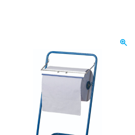
Op voorraad
€ 53,
12
incl. BTW
Aantal
In mijn winkelwagen
Voor 23:59 uur besteld,
maandag bezorgd
Gratis bezorgd
vanaf € 50,-
100 dagen
retourneren en ruilen
Klantbeoordeling:
9,5/10
(34.283 reviews)