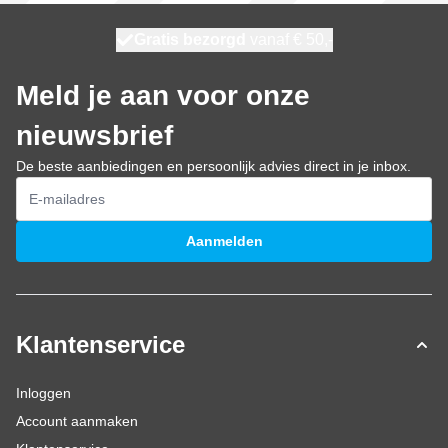
100 dagen
Gratis bezorgd
vanaf € 50,-
maandag bezorgd
Meld je aan voor onze
nieuwsbrief
De beste aanbiedingen en persoonlijk advies direct in je inbox.
E-mailadres
Aanmelden
Klantenservice
Inloggen
Account aanmaken