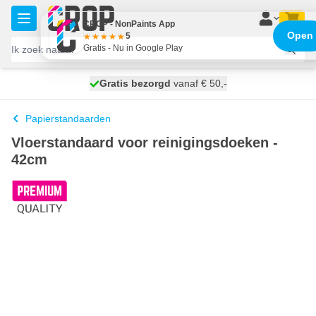
Ga naar de inhoud
CROP - NonPaints App
Open
5
Gratis - Nu in Google Play
100 dagen
Gratis bezorgd
vanaf € 50,-
maandag bezorgd
Papierstandaarden
Vloerstandaard voor reinigingsdoeken -
42cm